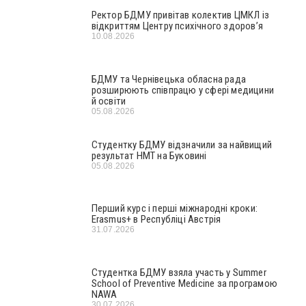
Ректор БДМУ привітав колектив ЦМКЛ із
відкриттям Центру психічного здоров’я
10.08.2026
БДМУ та Чернівецька обласна рада
розширюють співпрацю у сфері медицини
й освіти
05.08.2026
Студентку БДМУ відзначили за найвищий
результат НМТ на Буковині
05.08.2026
Перший курс і перші міжнародні кроки:
Erasmus+ в Республіці Австрія
31.07.2026
Студентка БДМУ взяла участь у Summer
School of Preventive Medicine за програмою
NAWA
30.07.2026