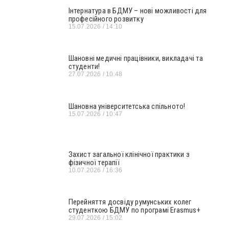
Інтернатура в БДМУ – нові можливості для
професійного розвитку
15.07.2026
14:10
Шановні медичні працівники, викладачі та
студенти!
27.07.2026
10:48
Шановна університетська спільното!
15.07.2026
10:47
Захист загальної клінічної практики з
фізичної терапії
10.07.2026
16:36
Перейняття досвіду румунських колег
студенткою БДМУ по програмі Erasmus+
29.07.2026
15:02