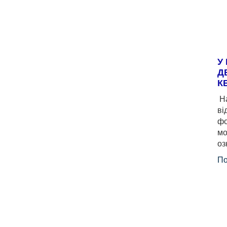
У
Д
К
На
ві
фо
мо
оз
По