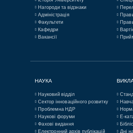
Нагороди та відзнаки
Перел
Адміністрація
Прави
Факультети
Прави
Кафедри
Варті
Вакансії
Прийм
НАУКА
ВИКЛ
Науковий відділ
Станд
Сектор інноваційного розвитку
Навча
Проблемна НДР
Норм
Наукові форуми
E-кат
Фахові видання
Біблі
Електронний архів публікацій
Дні н