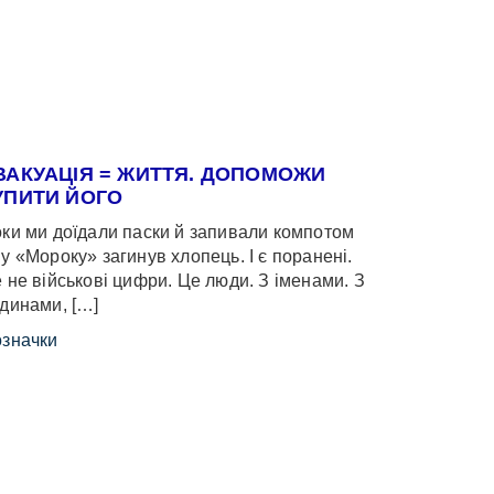
ВАКУАЦІЯ = ЖИТТЯ. ДОПОМОЖИ
УПИТИ ЙОГО
ки ми доїдали паски й запивали компотом
у «Мороку» загинув хлопець. І є поранені.
 не військові цифри. Це люди. З іменами. З
динами, […]
значки