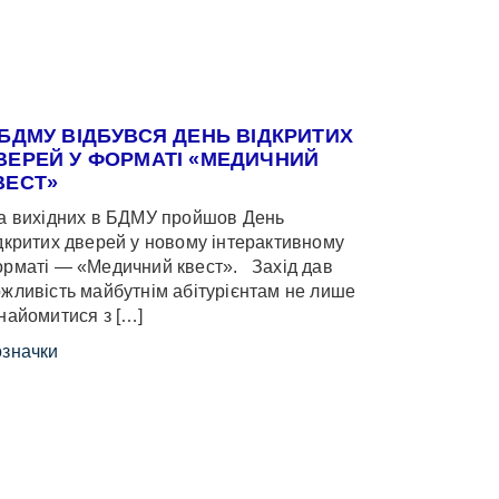
 БДМУ ВІДБУВСЯ ДЕНЬ ВІДКРИТИХ
ВЕРЕЙ У ФОРМАТІ «МЕДИЧНИЙ
ВЕСТ»
 вихідних в БДМУ пройшов День
дкритих дверей у новому інтерактивному
рматі — «Медичний квест». Захід дав
жливість майбутнім абітурієнтам не лише
найомитися з […]
значки