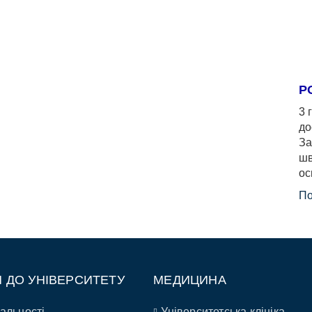
Р
3 
до
За
шв
ос
По
П ДО УНІВЕРСИТЕТУ
МЕДИЦИНА
альності
Університетська клініка