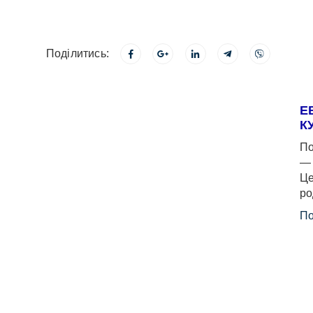
Поділитись:
Е
К
По
— 
Це
ро
По