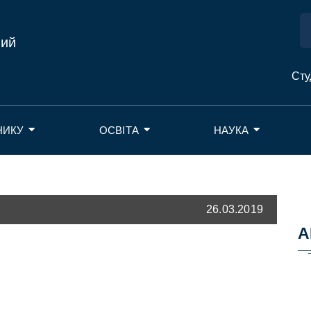
ний
Сту
НИКУ
ОСВІТА
НАУКА
26.03.2019
А