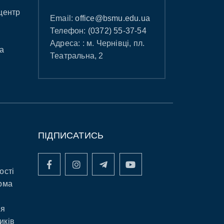
центр
Email:
office@bsmu.edu.ua
Телефон:
(0372) 55-37-54
Адреса: : м. Чернівці, пл.
а
Театральна, 2
ПІДПИСАТИСЬ
ості
рма
ня
иків