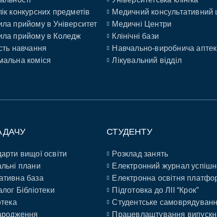
ік конкурсних предметів
Медичний консультативний 
ла прийому в Університет
Медичні Центри
ла прийому в Коледж
Клінічні бази
сть навчання
Навчально-виробнича аптек
альна коміся
Лікувальний відділ
АДАЧУ
СТУДЕНТУ
арти вищої освіти
Розклад занять
льні плани
Електронний журнал успішн
ативна база
Електронна освітня платфо
алог Бібліотеки
Підготовка до ЛІІ “Крок”
отека
Студентське самоврядуван
ародження
Працевлаштування випускн