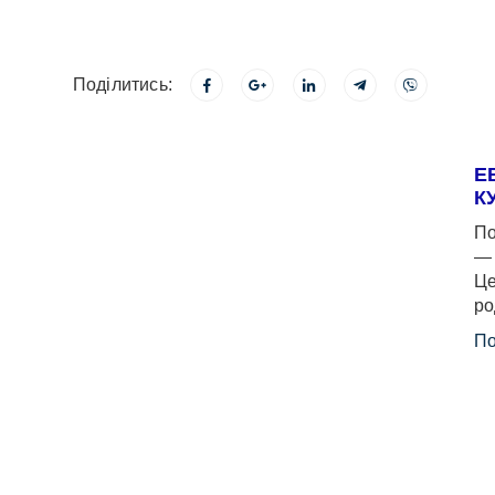
Поділитись:
Е
К
По
— 
Це
ро
По