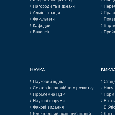
Нагороди та відзнаки
Перел
Адміністрація
Прави
Факультети
Прави
Кафедри
Варті
Вакансії
Прийм
НАУКА
ВИКЛ
Науковий відділ
Станд
Сектор інноваційного розвитку
Навча
Проблемна НДР
Норм
Наукові форуми
E-кат
Фахові видання
Біблі
Електронний архів публікацій
Дні н