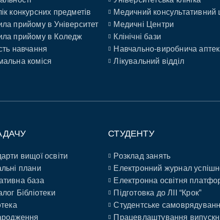
ік конкурсних предметів
Медичний консультативний 
ла прийому в Університет
Медичні Центри
ла прийому в Коледж
Клінічні бази
сть навчання
Навчально-виробнича аптек
альна коміся
Лікувальний відділ
АДАЧУ
СТУДЕНТУ
арти вищої освіти
Розклад занять
льні плани
Електронний журнал успішн
ативна база
Електронна освітня платфо
алог Бібліотеки
Підготовка до ЛІІ “Крок”
отека
Студентське самоврядуван
ародження
Працевлаштування випускн