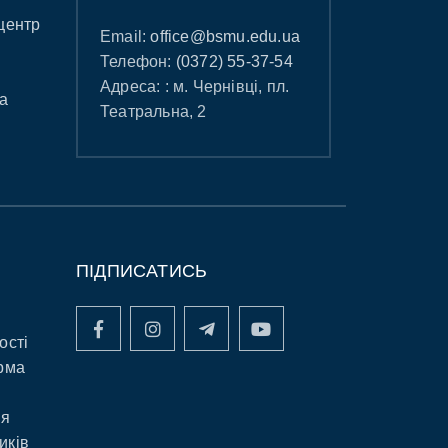
центр
Email:
office@bsmu.edu.ua
Телефон:
(0372) 55-37-54
Адреса: : м. Чернівці, пл.
а
Театральна, 2
ПІДПИСАТИСЬ
ості
рма
ня
иків