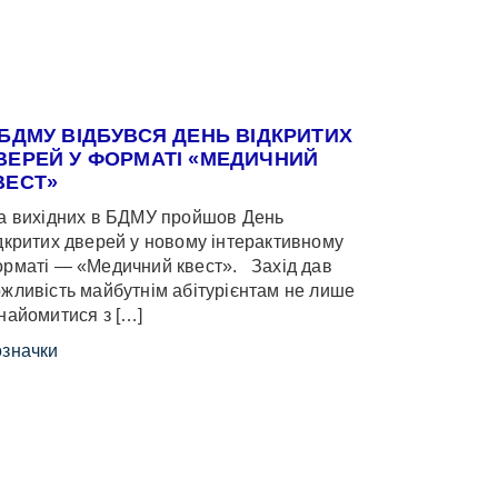
 БДМУ ВІДБУВСЯ ДЕНЬ ВІДКРИТИХ
ВЕРЕЙ У ФОРМАТІ «МЕДИЧНИЙ
ВЕСТ»
 вихідних в БДМУ пройшов День
дкритих дверей у новому інтерактивному
рматі — «Медичний квест». Захід дав
жливість майбутнім абітурієнтам не лише
найомитися з […]
значки