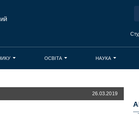
ний
Сту
НИКУ
ОСВІТА
НАУКА
26.03.2019
А