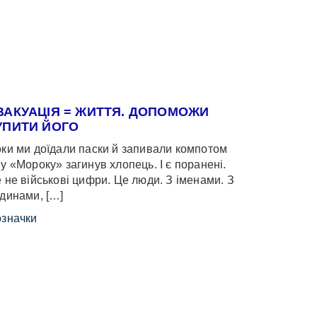
ВАКУАЦІЯ = ЖИТТЯ. ДОПОМОЖИ
УПИТИ ЙОГО
ки ми доїдали паски й запивали компотом
у «Мороку» загинув хлопець. І є поранені.
 не військові цифри. Це люди. З іменами. З
динами, […]
значки