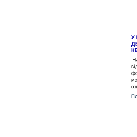
У
Д
К
На
ві
фо
мо
оз
По