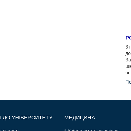
Р
3 
до
За
шв
ос
По
П ДО УНІВЕРСИТЕТУ
МЕДИЦИНА
альності
Університетська клініка