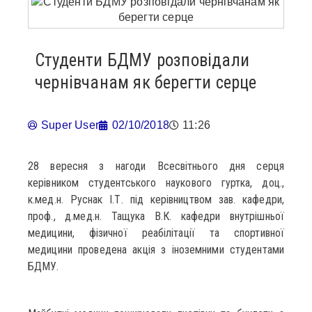
Студенти БДМУ розповідали
чернівчанам як берегти серце
Super User
02/10/2018
11:26
28 вересня з нагоди Всесвітнього дня серця
керівником студентського наукового гуртка, доц.,
к.мед.н. Руснак І.Т. під керівництвом зав. кафедри,
проф., д.мед.н. Тащука В.К. кафедри внутрішньої
медицини, фізичної реабілітації та спортивної
медицини проведена акція з іноземними студентами
БДМУ.