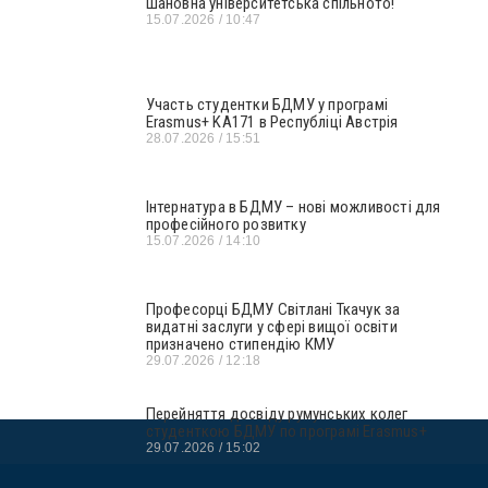
Шановна університетська спільното!
15.07.2026
10:47
Участь студентки БДМУ у програмі
Erasmus+ KA171 в Республіці Австрія
28.07.2026
15:51
Інтернатура в БДМУ – нові можливості для
професійного розвитку
15.07.2026
14:10
Професорці БДМУ Світлані Ткачук за
видатні заслуги у сфері вищої освіти
призначено стипендію КМУ
29.07.2026
12:18
Перейняття досвіду румунських колег
студенткою БДМУ по програмі Erasmus+
29.07.2026
15:02