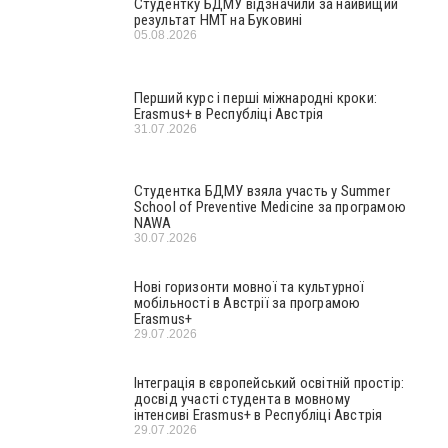
Студентку БДМУ відзначили за найвищий
результат НМТ на Буковині
05.08.2026
Перший курс і перші міжнародні кроки:
Erasmus+ в Республіці Австрія
31.07.2026
Студентка БДМУ взяла участь у Summer
School of Preventive Medicine за програмою
NAWA
30.07.2026
Нові горизонти мовної та культурної
мобільності в Австрії за програмою
Erasmus+
29.07.2026
Інтеграція в європейський освітній простір:
досвід участі студента в мовному
інтенсиві Erasmus+ в Республіці Австрія
29.07.2026