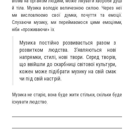
вплив на організм людини, може лікувати хвороби душі
й тіла. Музика володіє величезною силою. Через неї
ми висловлюємо свої думки, почуття та емоції.
Слухаючи музику, ми переймаємося цими емоціями,
ніби «проживаючи» їх.
Музика постійно розвивається разом з
розвитком людства. З’являються нові
напрямки, стилі, нові твори. Серед творів,
що ввійшли до скарбниці світової культури,
кожен може підібрати музику на свій смак
чи під свій настрій.
Музика не старіє, вона буде жити стільки, скільки буде
існувати людство.