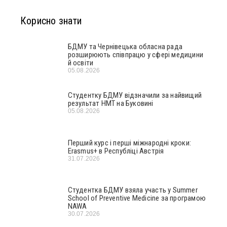
Корисно знати
БДМУ та Чернівецька обласна рада
розширюють співпрацю у сфері медицини
й освіти
05.08.2026
Студентку БДМУ відзначили за найвищий
результат НМТ на Буковині
05.08.2026
Перший курс і перші міжнародні кроки:
Erasmus+ в Республіці Австрія
31.07.2026
Студентка БДМУ взяла участь у Summer
School of Preventive Medicine за програмою
NAWA
30.07.2026