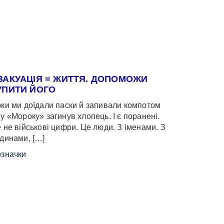
ВАКУАЦІЯ = ЖИТТЯ. ДОПОМОЖИ
УПИТИ ЙОГО
ки ми доїдали паски й запивали компотом
у «Мороку» загинув хлопець. І є поранені.
 не військові цифри. Це люди. З іменами. З
динами, […]
значки