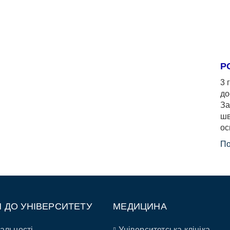
Р
3 
до
За
шв
ос
По
П ДО УНІВЕРСИТЕТУ
МЕДИЦИНА
альності
Університетська клініка