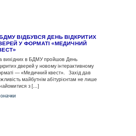
 БДМУ ВІДБУВСЯ ДЕНЬ ВІДКРИТИХ
ВЕРЕЙ У ФОРМАТІ «МЕДИЧНИЙ
ВЕСТ»
 вихідних в БДМУ пройшов День
дкритих дверей у новому інтерактивному
рматі — «Медичний квест». Захід дав
жливість майбутнім абітурієнтам не лише
найомитися з […]
значки