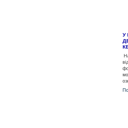
У
Д
К
На
ві
фо
мо
оз
По