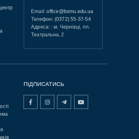
центр
Email:
office@bsmu.edu.ua
Телефон:
(0372) 55-37-54
Адреса: : м. Чернівці, пл.
а
Театральна, 2
ПІДПИСАТИСЬ
ості
рма
ня
иків