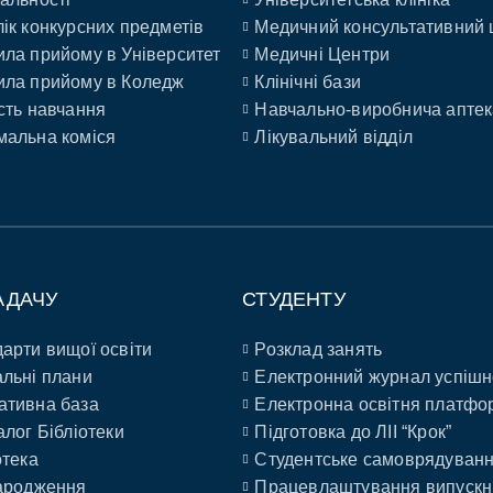
ік конкурсних предметів
Медичний консультативний 
ла прийому в Університет
Медичні Центри
ла прийому в Коледж
Клінічні бази
сть навчання
Навчально-виробнича аптек
альна коміся
Лікувальний відділ
АДАЧУ
СТУДЕНТУ
арти вищої освіти
Розклад занять
льні плани
Електронний журнал успішн
ативна база
Електронна освітня платфо
алог Бібліотеки
Підготовка до ЛІІ “Крок”
отека
Студентське самоврядуван
ародження
Працевлаштування випускн