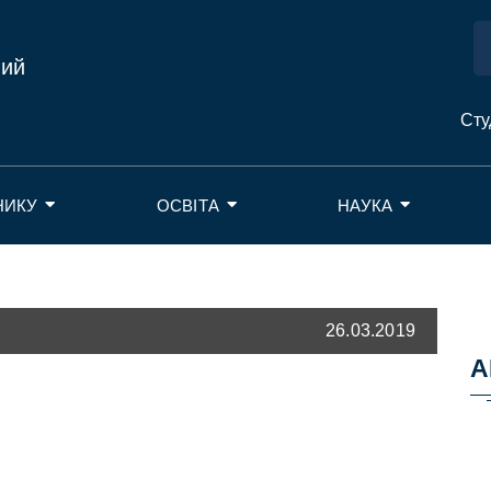
ний
Сту
НИКУ
ОСВІТА
НАУКА
26.03.2019
А