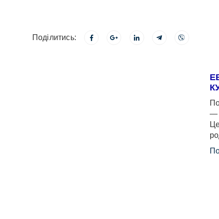
Поділитись:
Е
К
По
— 
Це
ро
По