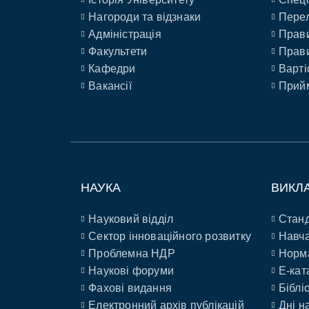
Нагороди та відзнаки
Перел
Адміністрація
Прави
Факультети
Прави
Кафедри
Варті
Вакансії
Прийм
НАУКА
ВИКЛ
Науковий відділ
Станд
Сектор інноваційного розвитку
Навча
Проблемна НДР
Норм
Наукові форуми
E-кат
Фахові видання
Біблі
Електронний архів публікацій
Дні н