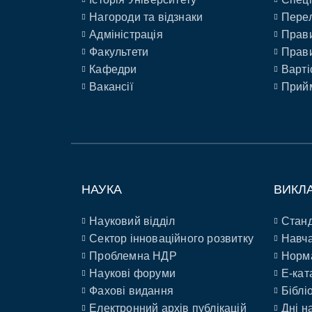
Нагороди та відзнаки
Перел
Адміністрація
Прави
Факультети
Прави
Кафедри
Варті
Вакансії
Прийм
НАУКА
ВИКЛ
Науковий відділ
Станд
Сектор інноваційного розвитку
Навча
Проблемна НДР
Норм
Наукові форуми
E-кат
Фахові видання
Біблі
Електронний архів публікацій
Дні н