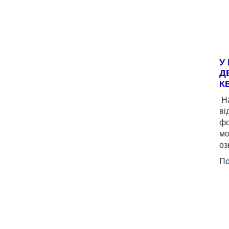
У
Д
К
На
ві
фо
мо
оз
По