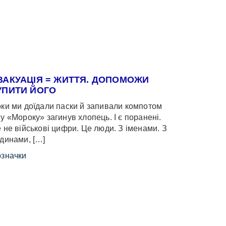
ВАКУАЦІЯ = ЖИТТЯ. ДОПОМОЖИ
УПИТИ ЙОГО
ки ми доїдали паски й запивали компотом
у «Мороку» загинув хлопець. І є поранені.
 не військові цифри. Це люди. З іменами. З
динами, […]
значки