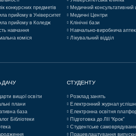
ік конкурсних предметів
Медичний консультативний 
ла прийому в Університет
Медичні Центри
ла прийому в Коледж
Клінічні бази
сть навчання
Навчально-виробнича аптек
альна коміся
Лікувальний відділ
АДАЧУ
СТУДЕНТУ
арти вищої освіти
Розклад занять
льні плани
Електронний журнал успішн
ативна база
Електронна освітня платфо
алог Бібліотеки
Підготовка до ЛІІ “Крок”
отека
Студентське самоврядуван
ародження
Працевлаштування випускн