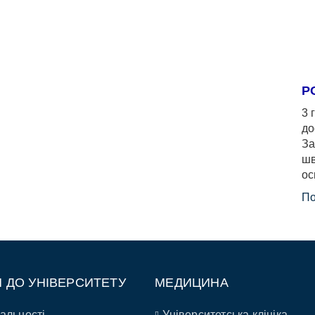
Р
3 
до
За
шв
ос
По
П ДО УНІВЕРСИТЕТУ
МЕДИЦИНА
альності
Університетська клініка