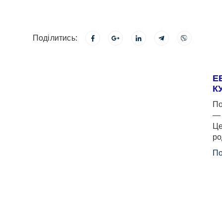
Поділитись:
Е
К
По
— 
Це
ро
По