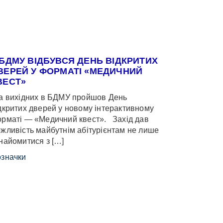
 БДМУ ВІДБУВСЯ ДЕНЬ ВІДКРИТИХ
ВЕРЕЙ У ФОРМАТІ «МЕДИЧНИЙ
ВЕСТ»
 вихідних в БДМУ пройшов День
дкритих дверей у новому інтерактивному
рматі — «Медичний квест». Захід дав
жливість майбутнім абітурієнтам не лише
найомитися з […]
значки