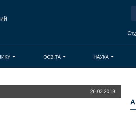
ний
Сту
НИКУ
ОСВІТА
НАУКА
26.03.2019
А