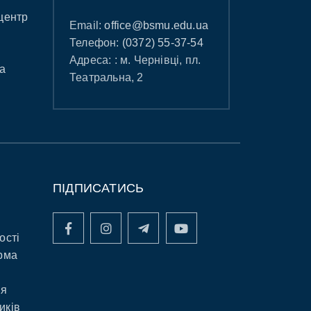
центр
Email:
office@bsmu.edu.ua
Телефон:
(0372) 55-37-54
Адреса: : м. Чернівці, пл.
а
Театральна, 2
ПІДПИСАТИСЬ
ості
рма
ня
иків