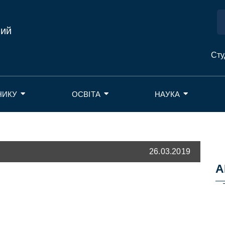
ний
Сту
НИКУ
ОСВІТА
НАУКА
26.03.2019
А