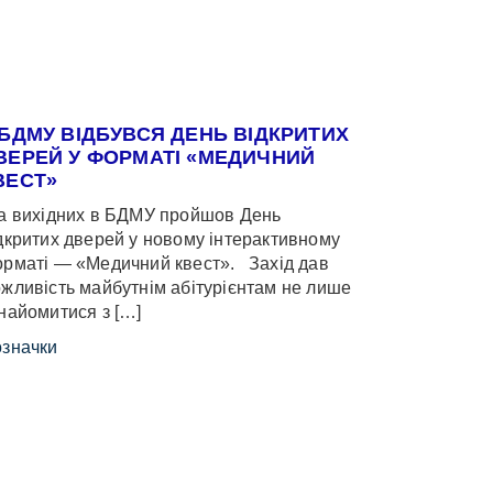
 БДМУ ВІДБУВСЯ ДЕНЬ ВІДКРИТИХ
ВЕРЕЙ У ФОРМАТІ «МЕДИЧНИЙ
ВЕСТ»
 вихідних в БДМУ пройшов День
дкритих дверей у новому інтерактивному
рматі — «Медичний квест». Захід дав
жливість майбутнім абітурієнтам не лише
найомитися з […]
значки