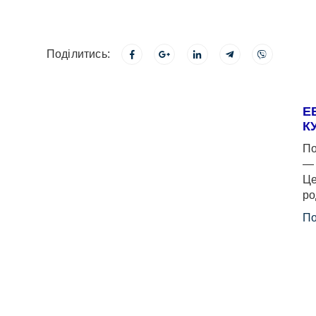
Поділитись:
Е
К
По
— 
Це
ро
По