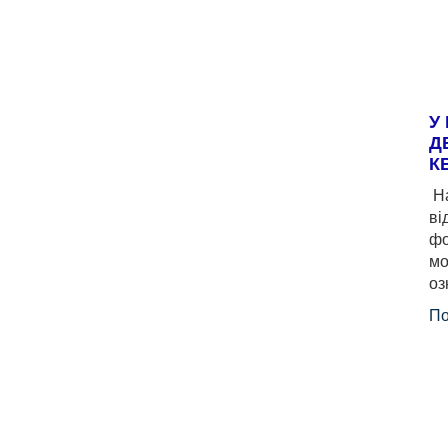
У
Д
К
На
ві
фо
мо
оз
По