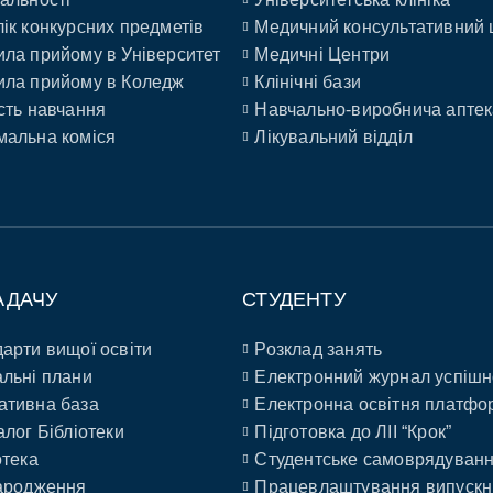
ік конкурсних предметів
Медичний консультативний 
ла прийому в Університет
Медичні Центри
ла прийому в Коледж
Клінічні бази
сть навчання
Навчально-виробнича аптек
альна коміся
Лікувальний відділ
АДАЧУ
СТУДЕНТУ
арти вищої освіти
Розклад занять
льні плани
Електронний журнал успішн
ативна база
Електронна освітня платфо
алог Бібліотеки
Підготовка до ЛІІ “Крок”
отека
Студентське самоврядуван
ародження
Працевлаштування випускн