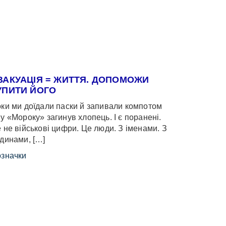
ВАКУАЦІЯ = ЖИТТЯ. ДОПОМОЖИ
УПИТИ ЙОГО
ки ми доїдали паски й запивали компотом
у «Мороку» загинув хлопець. І є поранені.
 не військові цифри. Це люди. З іменами. З
динами, […]
значки