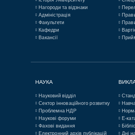
Нагороди та відзнаки
Перел
Адміністрація
Прави
Факультети
Прави
Кафедри
Варті
Вакансії
Прийм
НАУКА
ВИКЛ
Науковий відділ
Станд
Сектор інноваційного розвитку
Навча
Проблемна НДР
Норм
Наукові форуми
E-кат
Фахові видання
Біблі
Електронний архів публікацій
Дні н