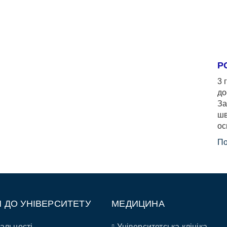
Р
3 
до
За
шв
ос
По
П ДО УНІВЕРСИТЕТУ
МЕДИЦИНА
альності
Університетська клініка