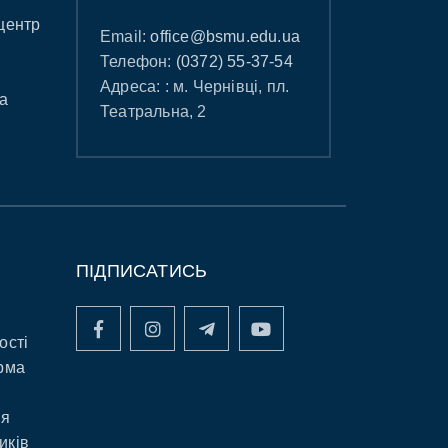
центр
Email:
office@bsmu.edu.ua
Телефон:
(0372) 55-37-54
Адреса: : м. Чернівці, пл.
а
Театральна, 2
ПІДПИСАТИСЬ
ості
рма
ня
иків