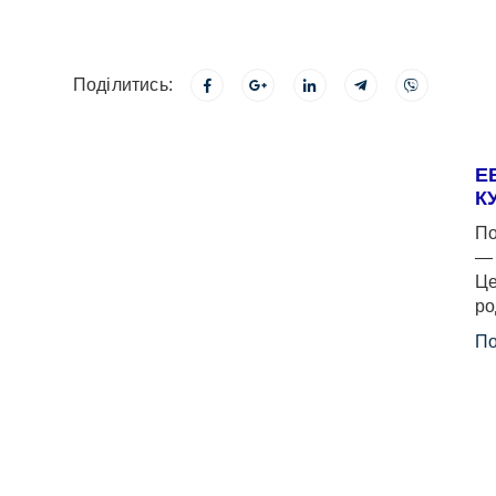
Поділитись:
Е
К
По
— 
Це
ро
По