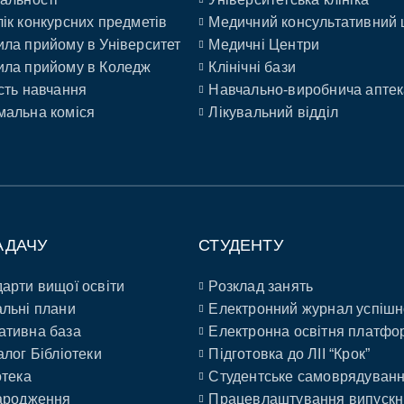
ік конкурсних предметів
Медичний консультативний 
ла прийому в Університет
Медичні Центри
ла прийому в Коледж
Клінічні бази
сть навчання
Навчально-виробнича аптек
альна коміся
Лікувальний відділ
АДАЧУ
СТУДЕНТУ
арти вищої освіти
Розклад занять
льні плани
Електронний журнал успішн
ативна база
Електронна освітня платфо
алог Бібліотеки
Підготовка до ЛІІ “Крок”
отека
Студентське самоврядуван
ародження
Працевлаштування випускн