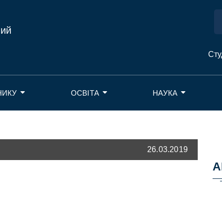
ний
Сту
НИКУ
ОСВІТА
НАУКА
26.03.2019
А