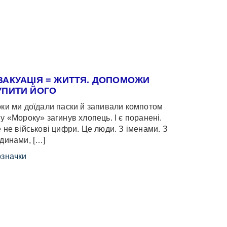
ВАКУАЦІЯ = ЖИТТЯ. ДОПОМОЖИ
УПИТИ ЙОГО
ки ми доїдали паски й запивали компотом
у «Мороку» загинув хлопець. І є поранені.
 не військові цифри. Це люди. З іменами. З
динами, […]
значки