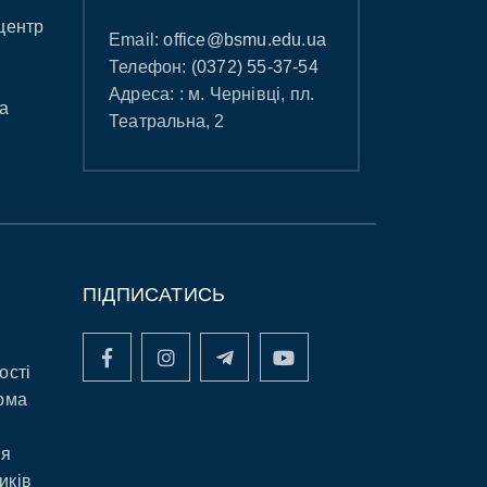
центр
Email:
office@bsmu.edu.ua
Телефон:
(0372) 55-37-54
Адреса: : м. Чернівці, пл.
а
Театральна, 2
ПІДПИСАТИСЬ
ості
рма
ня
иків