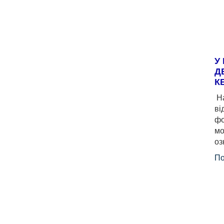
У
Д
К
На
ві
фо
мо
оз
По