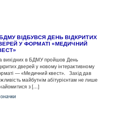
 БДМУ ВІДБУВСЯ ДЕНЬ ВІДКРИТИХ
ВЕРЕЙ У ФОРМАТІ «МЕДИЧНИЙ
ВЕСТ»
 вихідних в БДМУ пройшов День
дкритих дверей у новому інтерактивному
рматі — «Медичний квест». Захід дав
жливість майбутнім абітурієнтам не лише
найомитися з […]
значки