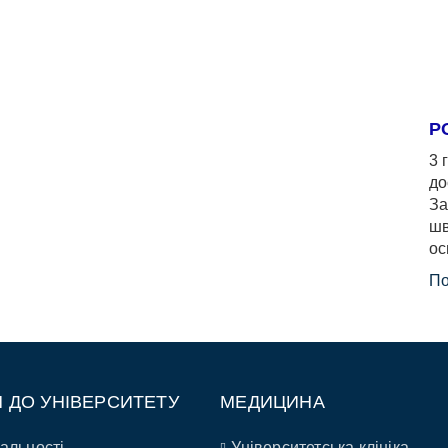
Р
3 
до
За
шв
ос
По
П ДО УНІВЕРСИТЕТУ
МЕДИЦИНА
альності
Університетська клініка