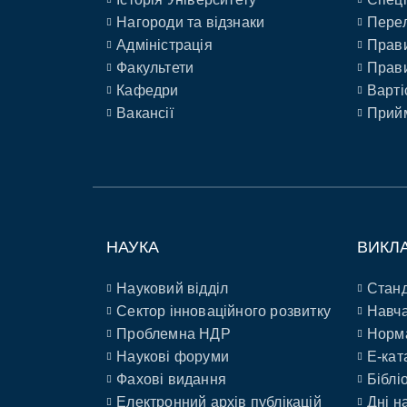
Нагороди та відзнаки
Перел
Адміністрація
Прави
Факультети
Прави
Кафедри
Варті
Вакансії
Прийм
НАУКА
ВИКЛ
Науковий відділ
Станд
Сектор інноваційного розвитку
Навча
Проблемна НДР
Норм
Наукові форуми
E-кат
Фахові видання
Біблі
Електронний архів публікацій
Дні н