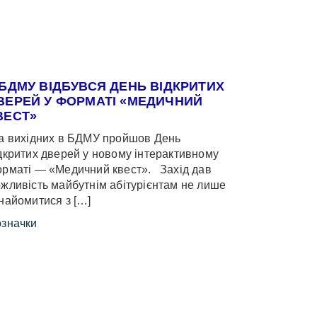
 БДМУ ВІДБУВСЯ ДЕНЬ ВІДКРИТИХ
ВЕРЕЙ У ФОРМАТІ «МЕДИЧНИЙ
ВЕСТ»
 вихідних в БДМУ пройшов День
дкритих дверей у новому інтерактивному
рматі — «Медичний квест». Захід дав
жливість майбутнім абітурієнтам не лише
найомитися з […]
значки