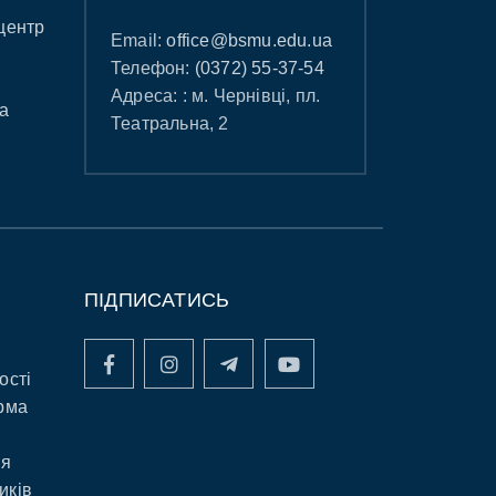
центр
Email:
office@bsmu.edu.ua
Телефон:
(0372) 55-37-54
Адреса: : м. Чернівці, пл.
а
Театральна, 2
ПІДПИСАТИСЬ
ості
рма
ня
иків