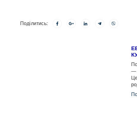
Поділитись:
Е
К
По
— 
Це
ро
По