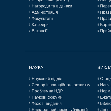
Нагороди та відзнаки
Перел
Адміністрація
Прави
Факультети
Прави
Кафедри
Варті
Вакансії
Прийм
НАУКА
ВИКЛ
Науковий відділ
Станд
Сектор інноваційного розвитку
Навча
Проблемна НДР
Норм
Наукові форуми
E-кат
Фахові видання
Біблі
Електронний архів публікацій
Дні н