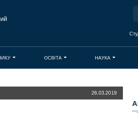
ний
Сту
НИКУ
ОСВІТА
НАУКА
26.03.2019
А