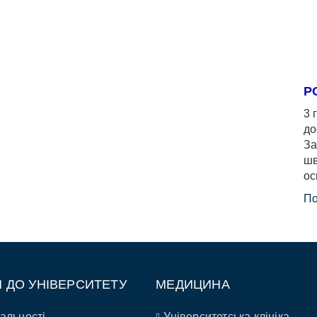
Р
3 
до
За
шв
ос
По
П ДО УНІВЕРСИТЕТУ
МЕДИЦИНА
альності
Університетська клініка