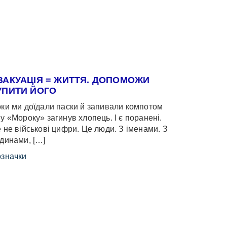
ВАКУАЦІЯ = ЖИТТЯ. ДОПОМОЖИ
УПИТИ ЙОГО
ки ми доїдали паски й запивали компотом
у «Мороку» загинув хлопець. І є поранені.
 не військові цифри. Це люди. З іменами. З
динами, […]
значки