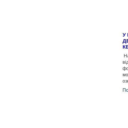
У
Д
К
На
ві
фо
мо
оз
По