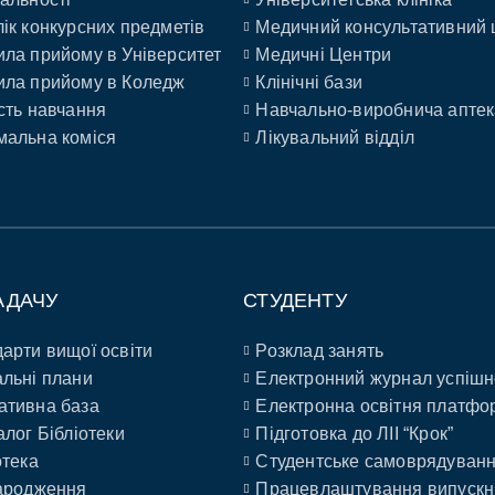
ік конкурсних предметів
Медичний консультативний 
ла прийому в Університет
Медичні Центри
ла прийому в Коледж
Клінічні бази
сть навчання
Навчально-виробнича аптек
альна коміся
Лікувальний відділ
АДАЧУ
СТУДЕНТУ
арти вищої освіти
Розклад занять
льні плани
Електронний журнал успішн
ативна база
Електронна освітня платфо
алог Бібліотеки
Підготовка до ЛІІ “Крок”
отека
Студентське самоврядуван
ародження
Працевлаштування випускн