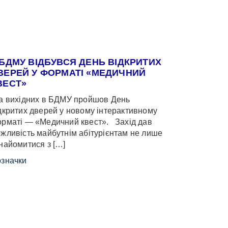
 БДМУ ВІДБУВСЯ ДЕНЬ ВІДКРИТИХ
ВЕРЕЙ У ФОРМАТІ «МЕДИЧНИЙ
ВЕСТ»
 вихідних в БДМУ пройшов День
дкритих дверей у новому інтерактивному
рматі — «Медичний квест». Захід дав
жливість майбутнім абітурієнтам не лише
найомитися з […]
значки