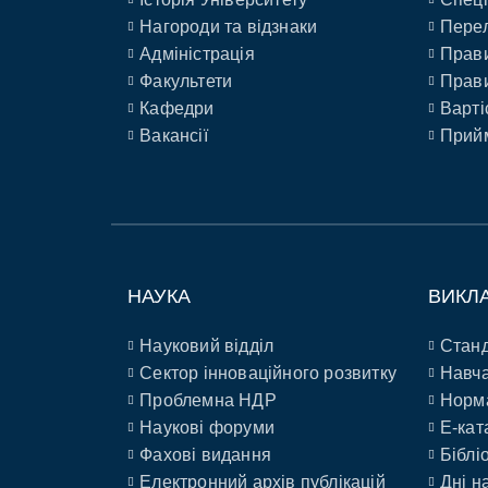
Нагороди та відзнаки
Перел
Адміністрація
Прави
Факультети
Прави
Кафедри
Варті
Вакансії
Прийм
НАУКА
ВИКЛ
Науковий відділ
Станд
Сектор інноваційного розвитку
Навча
Проблемна НДР
Норм
Наукові форуми
E-кат
Фахові видання
Біблі
Електронний архів публікацій
Дні н