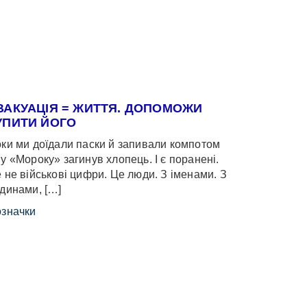
ВАКУАЦІЯ = ЖИТТЯ. ДОПОМОЖИ
УПИТИ ЙОГО
ки ми доїдали паски й запивали компотом
у «Мороку» загинув хлопець. І є поранені.
 не військові цифри. Це люди. З іменами. З
динами, […]
значки