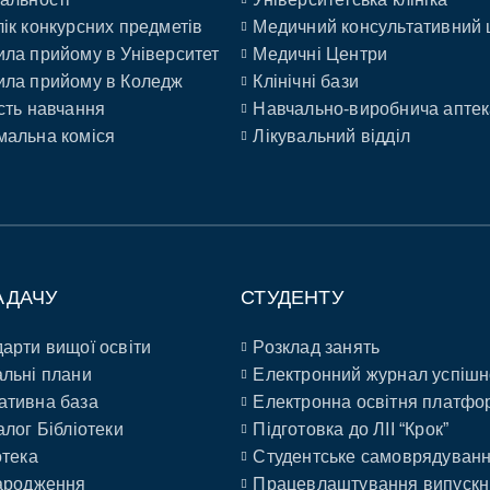
ік конкурсних предметів
Медичний консультативний 
ла прийому в Університет
Медичні Центри
ла прийому в Коледж
Клінічні бази
сть навчання
Навчально-виробнича аптек
альна коміся
Лікувальний відділ
АДАЧУ
СТУДЕНТУ
арти вищої освіти
Розклад занять
льні плани
Електронний журнал успішн
ативна база
Електронна освітня платфо
алог Бібліотеки
Підготовка до ЛІІ “Крок”
отека
Студентське самоврядуван
ародження
Працевлаштування випускн