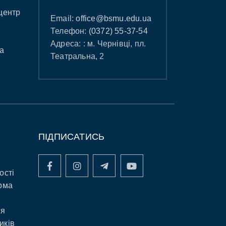
центр
Email:
office@bsmu.edu.ua
Телефон:
(0372) 55-37-54
Адреса: : м. Чернівці, пл.
а
Театральна, 2
ПІДПИСАТИСЬ
ості
рма
ня
иків