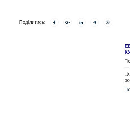
Поділитись:
Е
К
По
— 
Це
ро
По