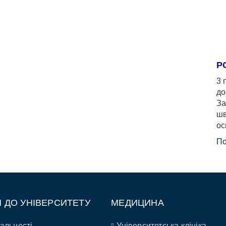
Р
3 
до
За
шв
ос
По
П ДО УНІВЕРСИТЕТУ
МЕДИЦИНА
альності
Університетська клініка