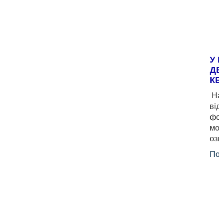
У
Д
К
На
ві
фо
мо
оз
По