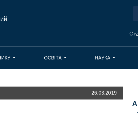
ний
Сту
НИКУ
ОСВІТА
НАУКА
26.03.2019
А