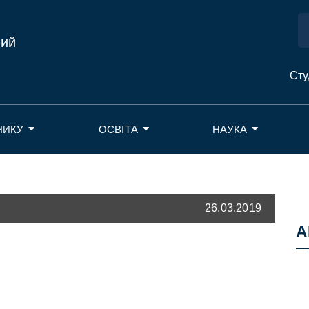
ний
Сту
НИКУ
ОСВІТА
НАУКА
26.03.2019
А