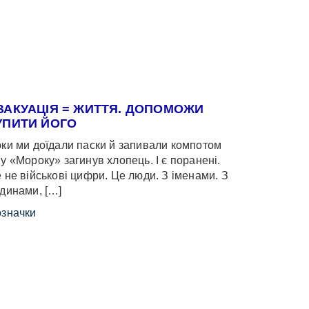
ВАКУАЦІЯ = ЖИТТЯ. ДОПОМОЖИ
УПИТИ ЙОГО
ки ми доїдали паски й запивали компотом
у «Мороку» загинув хлопець. І є поранені.
 не військові цифри. Це люди. З іменами. З
динами, […]
значки