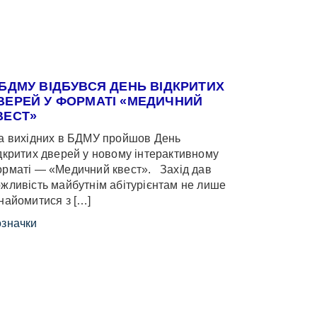
 БДМУ ВІДБУВСЯ ДЕНЬ ВІДКРИТИХ
ВЕРЕЙ У ФОРМАТІ «МЕДИЧНИЙ
ВЕСТ»
 вихідних в БДМУ пройшов День
дкритих дверей у новому інтерактивному
рматі — «Медичний квест». Захід дав
жливість майбутнім абітурієнтам не лише
найомитися з […]
значки