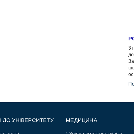
Р
3 
до
За
шв
ос
По
П ДО УНІВЕРСИТЕТУ
МЕДИЦИНА
альності
Університетська клініка