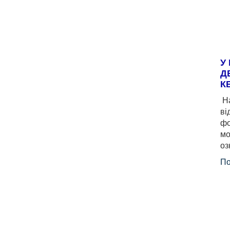
У
Д
К
На
ві
фо
мо
оз
По