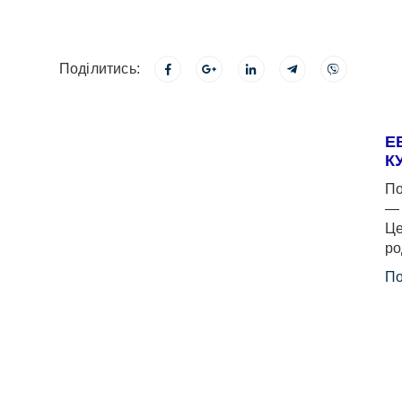
Поділитись:
Е
К
По
— 
Це
ро
По