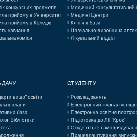
ік конкурсних предметів
Медичний консультативний 
ла прийому в Університет
Медичні Центри
ла прийому в Коледж
Клінічні бази
сть навчання
Навчально-виробнича аптек
альна коміся
Лікувальний відділ
АДАЧУ
СТУДЕНТУ
арти вищої освіти
Розклад занять
льні плани
Електронний журнал успішн
ативна база
Електронна освітня платфо
алог Бібліотеки
Підготовка до ЛІІ “Крок”
отека
Студентське самоврядуван
ародження
Працевлаштування випускн