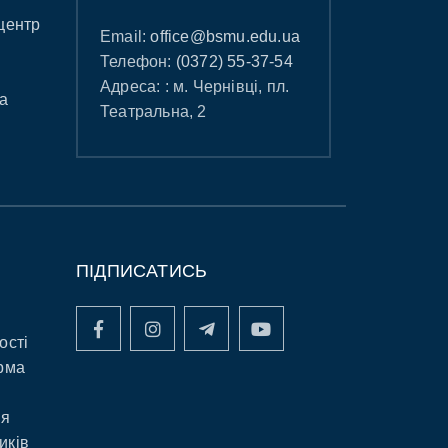
центр
Email:
office@bsmu.edu.ua
Телефон:
(0372) 55-37-54
Адреса: : м. Чернівці, пл.
а
Театральна, 2
ПІДПИСАТИСЬ
ості
рма
ня
иків