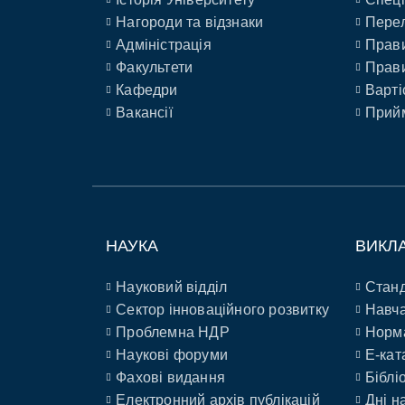
Нагороди та відзнаки
Перел
Адміністрація
Прави
Факультети
Прави
Кафедри
Варті
Вакансії
Прийм
НАУКА
ВИКЛ
Науковий відділ
Станд
Сектор інноваційного розвитку
Навча
Проблемна НДР
Норм
Наукові форуми
E-кат
Фахові видання
Біблі
Електронний архів публікацій
Дні н