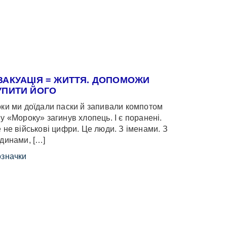
ВАКУАЦІЯ = ЖИТТЯ. ДОПОМОЖИ
УПИТИ ЙОГО
ки ми доїдали паски й запивали компотом
у «Мороку» загинув хлопець. І є поранені.
 не військові цифри. Це люди. З іменами. З
динами, […]
значки