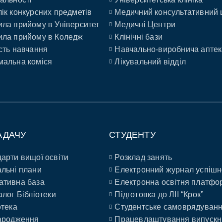
ік конкурсних предметів
Медичний консультативний 
ла прийому в Університет
Медичні Центри
ла прийому в Коледж
Клінічні бази
сть навчання
Навчально-виробнича аптек
альна коміся
Лікувальний відділ
АДАЧУ
СТУДЕНТУ
арти вищої освіти
Розклад занять
льні плани
Електронний журнал успішн
ативна база
Електронна освітня платфо
алог Бібліотеки
Підготовка до ЛІІ “Крок”
отека
Студентське самоврядуван
ародження
Працевлаштування випускн