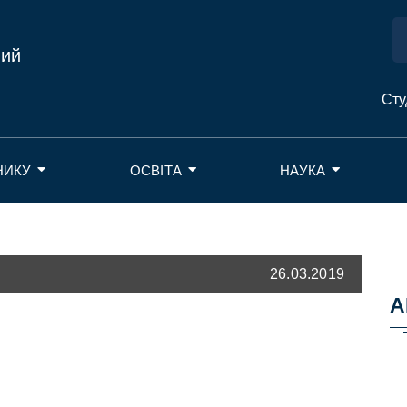
ний
Сту
НИКУ
ОСВІТА
НАУКА
26.03.2019
А