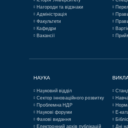
Нагороди та відзнаки
Перел
Адміністрація
Прави
Факультети
Прави
Кафедри
Варті
Вакансії
Прийм
НАУКА
ВИКЛ
Науковий відділ
Станд
Сектор інноваційного розвитку
Навча
Проблемна НДР
Норм
Наукові форуми
E-кат
Фахові видання
Біблі
Електронний архів публікацій
Дні н