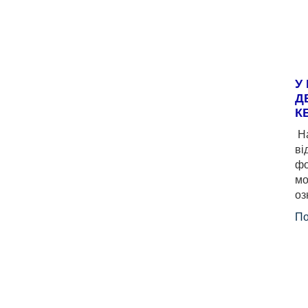
У
Д
К
На
ві
фо
мо
оз
По