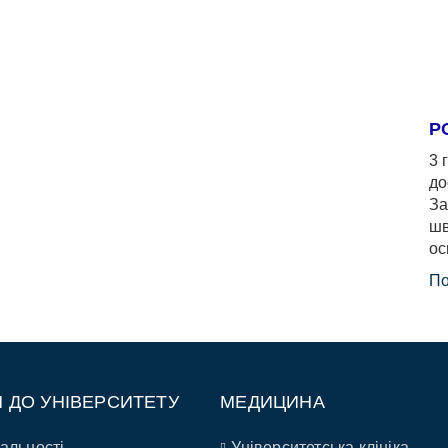
Р
3 
до
За
шв
ос
По
П ДО УНІВЕРСИТЕТУ
МЕДИЦИНА
альності
Університетська клініка