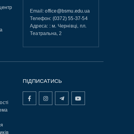
центр
Email:
office@bsmu.edu.ua
Телефон:
(0372) 55-37-54
Адреса: : м. Чернівці, пл.
а
Театральна, 2
ПІДПИСАТИСЬ
ості
рма
ня
иків