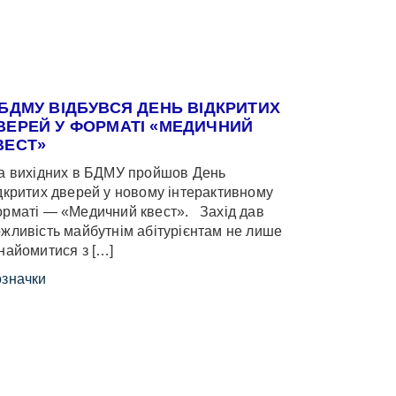
 БДМУ ВІДБУВСЯ ДЕНЬ ВІДКРИТИХ
ВЕРЕЙ У ФОРМАТІ «МЕДИЧНИЙ
ВЕСТ»
 вихідних в БДМУ пройшов День
дкритих дверей у новому інтерактивному
рматі — «Медичний квест». Захід дав
жливість майбутнім абітурієнтам не лише
найомитися з […]
значки