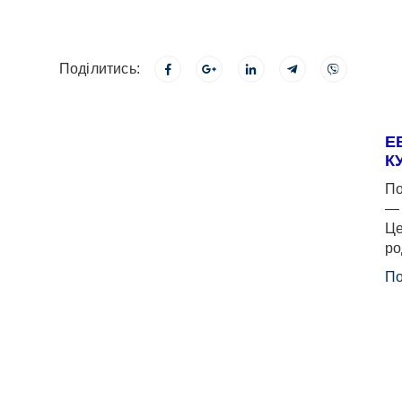
Поділитись:
Е
К
По
— 
Це
ро
По