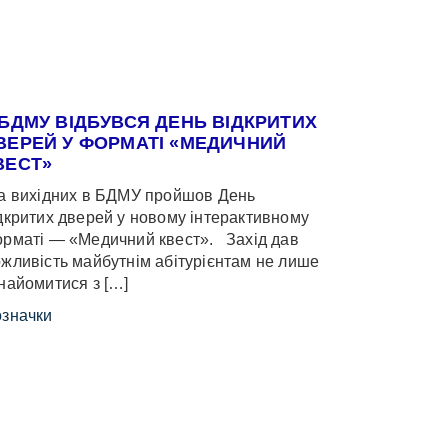
 БДМУ ВІДБУВСЯ ДЕНЬ ВІДКРИТИХ
ВЕРЕЙ У ФОРМАТІ «МЕДИЧНИЙ
ВЕСТ»
 вихідних в БДМУ пройшов День
дкритих дверей у новому інтерактивному
рматі — «Медичний квест». Захід дав
жливість майбутнім абітурієнтам не лише
найомитися з […]
значки