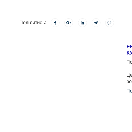
Поділитись:
Е
К
По
— 
Це
ро
По