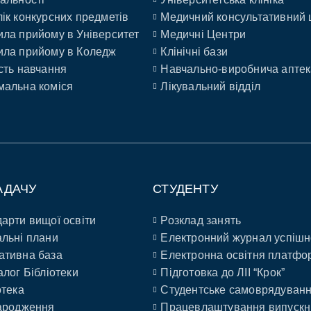
ік конкурсних предметів
Медичний консультативний 
ла прийому в Університет
Медичні Центри
ла прийому в Коледж
Клінічні бази
сть навчання
Навчально-виробнича аптек
альна коміся
Лікувальний відділ
АДАЧУ
СТУДЕНТУ
арти вищої освіти
Розклад занять
льні плани
Електронний журнал успішн
ативна база
Електронна освітня платфо
алог Бібліотеки
Підготовка до ЛІІ “Крок”
отека
Студентське самоврядуван
ародження
Працевлаштування випускн