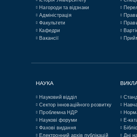
Нагороди та відзнаки
Перел
Адміністрація
Прави
Факультети
Прави
Кафедри
Варті
Вакансії
Прийм
НАУКА
ВИКЛ
Науковий відділ
Станд
Сектор інноваційного розвитку
Навча
Проблемна НДР
Норм
Наукові форуми
E-кат
Фахові видання
Біблі
Електронний архів публікацій
Дні н