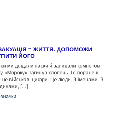
ВАКУАЦІЯ = ЖИТТЯ. ДОПОМОЖИ
УПИТИ ЙОГО
ки ми доїдали паски й запивали компотом
у «Мороку» загинув хлопець. І є поранені.
 не військові цифри. Це люди. З іменами. З
динами, […]
значки