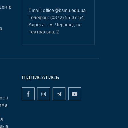
центр
Email:
office@bsmu.edu.ua
Телефон:
(0372) 55-37-54
Адреса: : м. Чернівці, пл.
а
Театральна, 2
ПІДПИСАТИСЬ
ості
рма
ня
иків