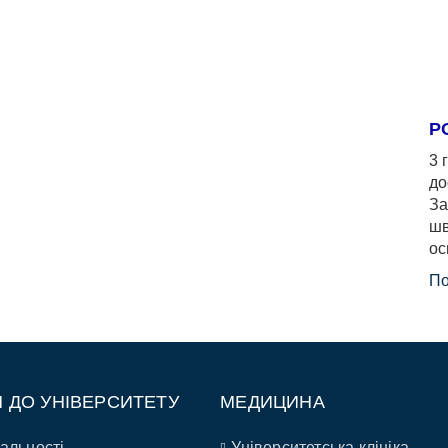
Р
3 
до
За
шв
ос
По
П ДО УНІВЕРСИТЕТУ
МЕДИЦИНА
альності
Університетська клініка