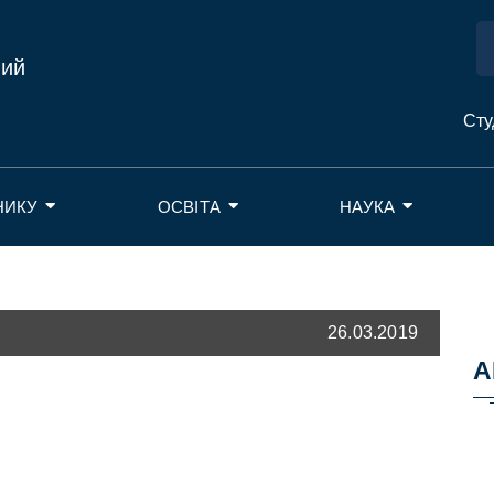
ний
Сту
НИКУ
ОСВІТА
НАУКА
26.03.2019
А