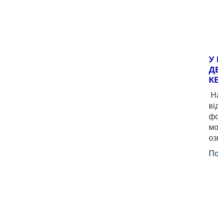
У
Д
К
На
ві
фо
мо
оз
По