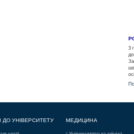
Р
3 
до
За
шв
ос
По
П ДО УНІВЕРСИТЕТУ
МЕДИЦИНА
альності
Університетська клініка