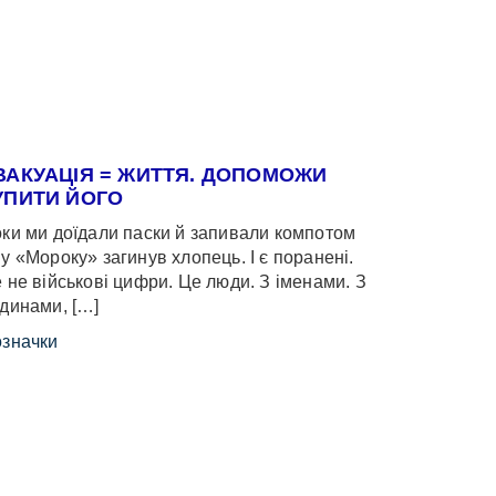
ВАКУАЦІЯ = ЖИТТЯ. ДОПОМОЖИ
УПИТИ ЙОГО
ки ми доїдали паски й запивали компотом
у «Мороку» загинув хлопець. І є поранені.
 не військові цифри. Це люди. З іменами. З
динами, […]
значки