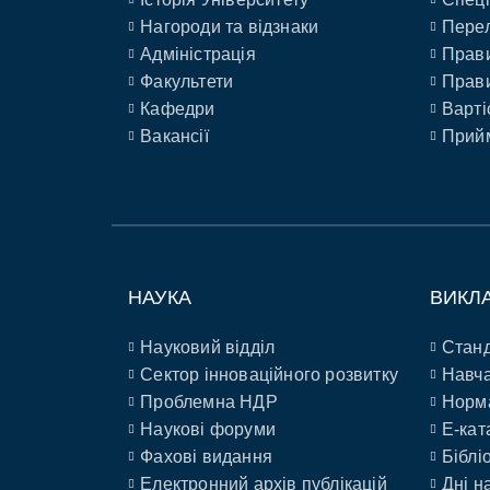
Нагороди та відзнаки
Перел
Адміністрація
Прави
Факультети
Прави
Кафедри
Варті
Вакансії
Прийм
НАУКА
ВИКЛ
Науковий відділ
Станд
Сектор інноваційного розвитку
Навча
Проблемна НДР
Норм
Наукові форуми
E-кат
Фахові видання
Біблі
Електронний архів публікацій
Дні н