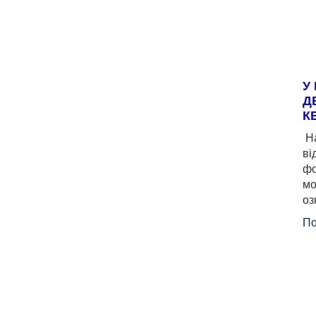
У
Д
К
На
ві
фо
мо
оз
По