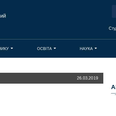
ний
Сту
НИКУ
ОСВІТА
НАУКА
26.03.2019
А