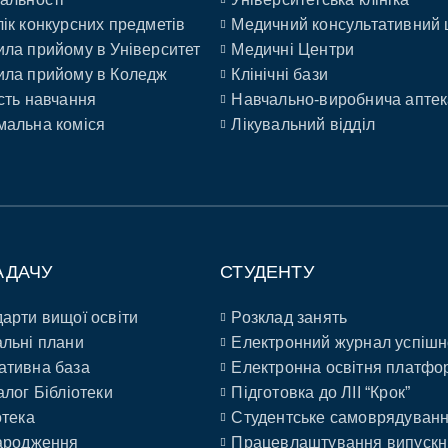
ік конкурсних предметів
Медичний консультативний 
ла прийому в Університет
Медичні Центри
ла прийому в Коледж
Клінічні бази
сть навчання
Навчально-виробнича аптек
альна коміся
Лікувальний відділ
АДАЧУ
СТУДЕНТУ
арти вищої освіти
Розклад занять
льні плани
Електронний журнал успішн
ативна база
Електронна освітня платфо
алог Бібліотеки
Підготовка до ЛІІ “Крок”
отека
Студентське самоврядуван
ародження
Працевлаштування випускн