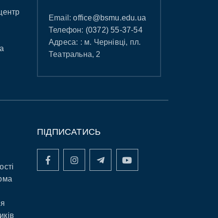
центр
Email:
office@bsmu.edu.ua
Телефон:
(0372) 55-37-54
Адреса: : м. Чернівці, пл.
а
Театральна, 2
ПІДПИСАТИСЬ
ості
рма
ня
иків