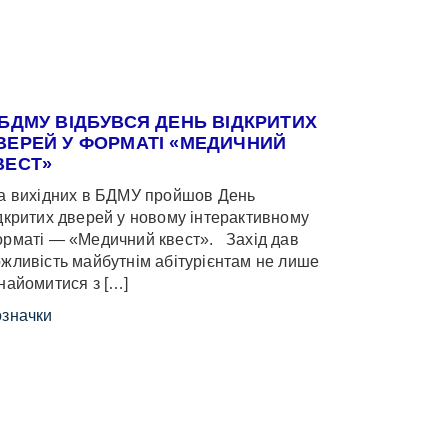
 БДМУ ВІДБУВСЯ ДЕНЬ ВІДКРИТИХ
ВЕРЕЙ У ФОРМАТІ «МЕДИЧНИЙ
ВЕСТ»
 вихідних в БДМУ пройшов День
дкритих дверей у новому інтерактивному
рматі — «Медичний квест». Захід дав
жливість майбутнім абітурієнтам не лише
найомитися з […]
значки