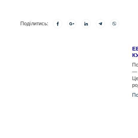
Поділитись:
Е
К
По
— 
Це
ро
По