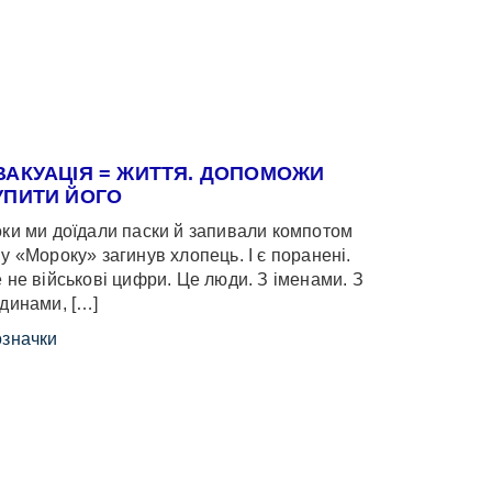
ВАКУАЦІЯ = ЖИТТЯ. ДОПОМОЖИ
УПИТИ ЙОГО
ки ми доїдали паски й запивали компотом
у «Мороку» загинув хлопець. І є поранені.
 не військові цифри. Це люди. З іменами. З
динами, […]
значки