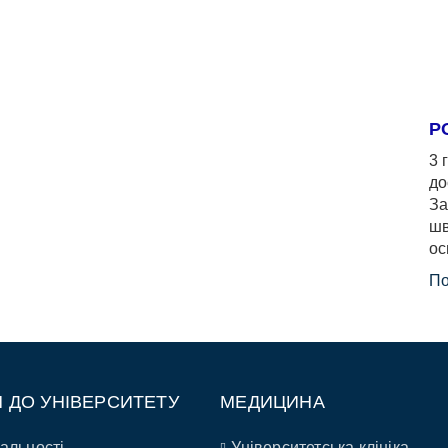
Р
3 
до
За
шв
ос
По
П ДО УНІВЕРСИТЕТУ
МЕДИЦИНА
альності
Університетська клініка