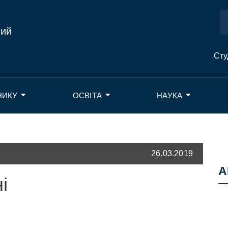
ний
Сту
НИКУ
ОСВІТА
НАУКА
26.03.2019
А
і