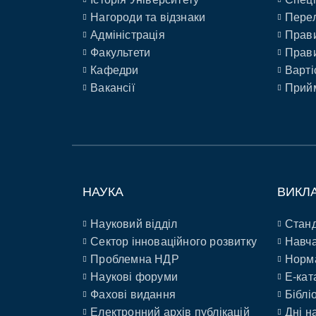
Нагороди та відзнаки
Перел
Адміністрація
Прави
Факультети
Прави
Кафедри
Варті
Вакансії
Прийм
НАУКА
ВИКЛ
Науковий відділ
Станд
Сектор інноваційного розвитку
Навча
Проблемна НДР
Норм
Наукові форуми
E-кат
Фахові видання
Біблі
Електронний архів публікацій
Дні н