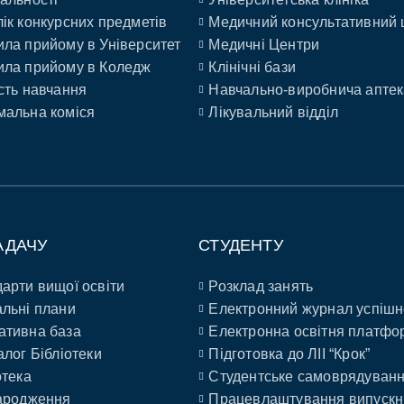
ік конкурсних предметів
Медичний консультативний 
ла прийому в Університет
Медичні Центри
ла прийому в Коледж
Клінічні бази
сть навчання
Навчально-виробнича аптек
альна коміся
Лікувальний відділ
АДАЧУ
СТУДЕНТУ
арти вищої освіти
Розклад занять
льні плани
Електронний журнал успішн
ативна база
Електронна освітня платфо
алог Бібліотеки
Підготовка до ЛІІ “Крок”
отека
Студентське самоврядуван
ародження
Працевлаштування випускн