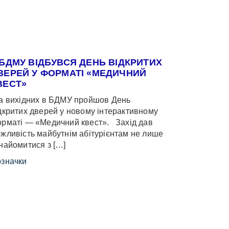
 БДМУ ВІДБУВСЯ ДЕНЬ ВІДКРИТИХ
ВЕРЕЙ У ФОРМАТІ «МЕДИЧНИЙ
ВЕСТ»
 вихідних в БДМУ пройшов День
дкритих дверей у новому інтерактивному
рматі — «Медичний квест». Захід дав
жливість майбутнім абітурієнтам не лише
найомитися з […]
значки