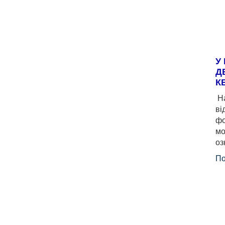
У
Д
К
На
ві
фо
мо
оз
По