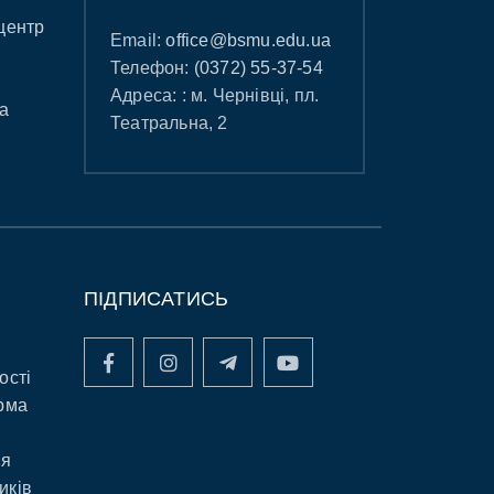
центр
Email:
office@bsmu.edu.ua
Телефон:
(0372) 55-37-54
Адреса: : м. Чернівці, пл.
а
Театральна, 2
ПІДПИСАТИСЬ
ості
рма
ня
иків