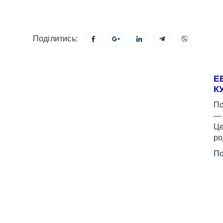
Поділитись:
Е
К
По
— 
Це
ро
По