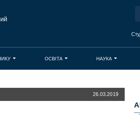
ний
Сту
НИКУ
ОСВІТА
НАУКА
26.03.2019
А