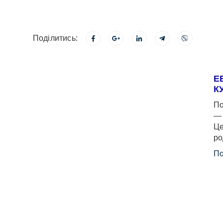
Поділитись:
Е
К
По
— 
Це
ро
По