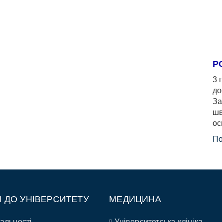
Р
3 
до
За
шв
ос
По
П ДО УНІВЕРСИТЕТУ
МЕДИЦИНА
альності
Університетська клініка