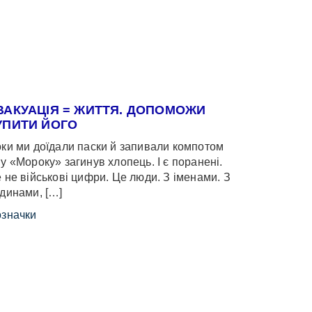
ВАКУАЦІЯ = ЖИТТЯ. ДОПОМОЖИ
УПИТИ ЙОГО
ки ми доїдали паски й запивали компотом
у «Мороку» загинув хлопець. І є поранені.
 не військові цифри. Це люди. З іменами. З
динами, […]
значки