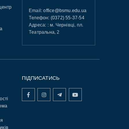
центр
Email:
office@bsmu.edu.ua
Телефон:
(0372) 55-37-54
Адреса: : м. Чернівці, пл.
а
Театральна, 2
ПІДПИСАТИСЬ
ості
рма
ня
иків