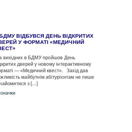
 БДМУ ВІДБУВСЯ ДЕНЬ ВІДКРИТИХ
ВЕРЕЙ У ФОРМАТІ «МЕДИЧНИЙ
ВЕСТ»
 вихідних в БДМУ пройшов День
дкритих дверей у новому інтерактивному
рматі — «Медичний квест». Захід дав
жливість майбутнім абітурієнтам не лише
найомитися з […]
значки