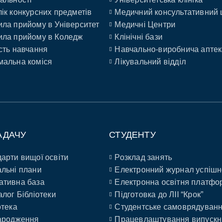
ік конкурсних предметів
Медичний консультативний 
ла прийому в Університет
Медичні Центри
ла прийому в Коледж
Клінічні бази
сть навчання
Навчально-виробнича аптек
альна коміся
Лікувальний відділ
АДАЧУ
СТУДЕНТУ
арти вищої освіти
Розклад занять
льні плани
Електронний журнал успішн
ативна база
Електронна освітня платфо
алог Бібліотеки
Підготовка до ЛІІ “Крок”
отека
Студентське самоврядуван
ародження
Працевлаштування випускн