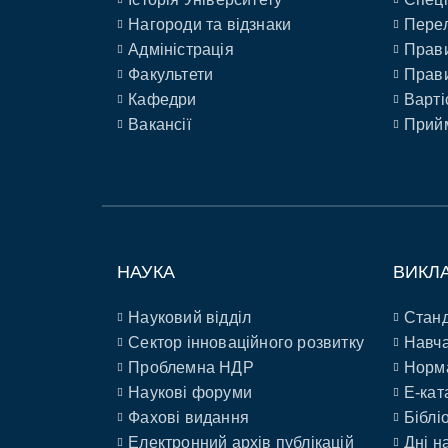
Нагороди та відзнаки
Перел
Адміністрація
Прави
Факультети
Прави
Кафедри
Варті
Вакансії
Прийм
НАУКА
ВИКЛ
Науковий відділ
Станд
Сектор інноваційного розвитку
Навча
Проблемна НДР
Норм
Наукові форуми
E-кат
Фахові видання
Біблі
Електронний архів публікацій
Дні н