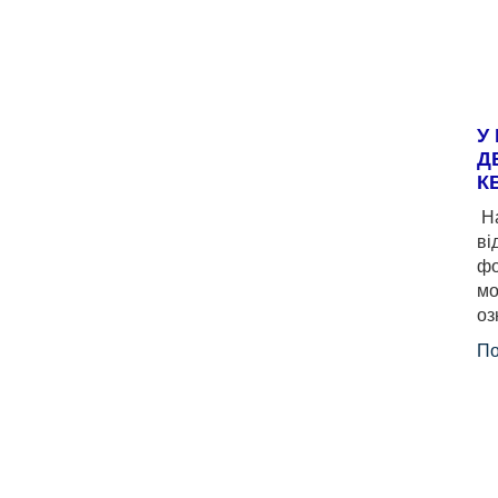
У
Д
К
На
ві
фо
мо
оз
По