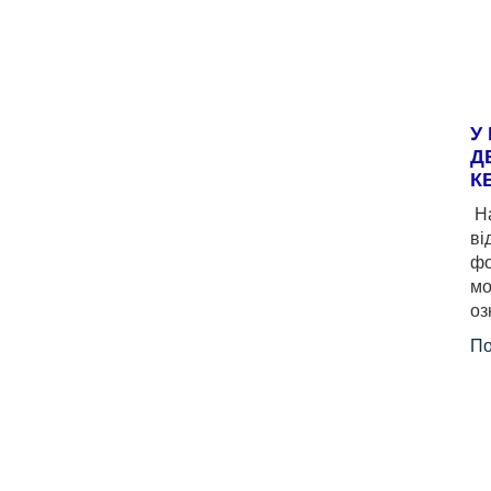
У
Д
К
На
ві
фо
мо
оз
По