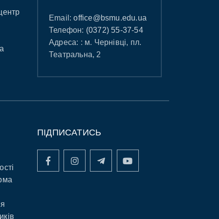
центр
Email:
office@bsmu.edu.ua
Телефон:
(0372) 55-37-54
Адреса: : м. Чернівці, пл.
а
Театральна, 2
ПІДПИСАТИСЬ
ості
рма
ня
иків