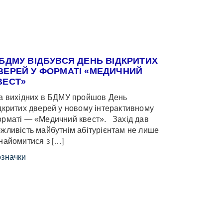
 БДМУ ВІДБУВСЯ ДЕНЬ ВІДКРИТИХ
ВЕРЕЙ У ФОРМАТІ «МЕДИЧНИЙ
ВЕСТ»
 вихідних в БДМУ пройшов День
дкритих дверей у новому інтерактивному
рматі — «Медичний квест». Захід дав
жливість майбутнім абітурієнтам не лише
найомитися з […]
значки