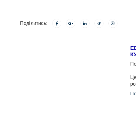
Поділитись:
Е
К
По
— 
Це
ро
По