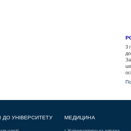
Р
3 
до
За
шв
ос
По
П ДО УНІВЕРСИТЕТУ
МЕДИЦИНА
альності
Університетська клініка