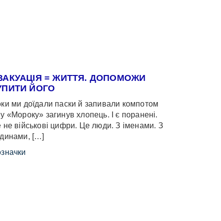
ВАКУАЦІЯ = ЖИТТЯ. ДОПОМОЖИ
УПИТИ ЙОГО
ки ми доїдали паски й запивали компотом
у «Мороку» загинув хлопець. І є поранені.
 не військові цифри. Це люди. З іменами. З
динами, […]
значки