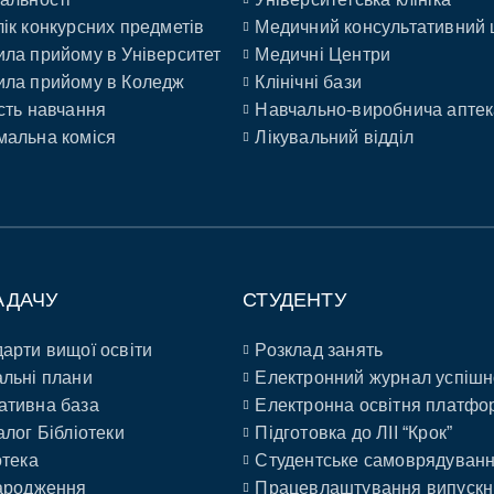
ік конкурсних предметів
Медичний консультативний 
ла прийому в Університет
Медичні Центри
ла прийому в Коледж
Клінічні бази
сть навчання
Навчально-виробнича аптек
альна коміся
Лікувальний відділ
АДАЧУ
СТУДЕНТУ
арти вищої освіти
Розклад занять
льні плани
Електронний журнал успішн
ативна база
Електронна освітня платфо
алог Бібліотеки
Підготовка до ЛІІ “Крок”
отека
Студентське самоврядуван
ародження
Працевлаштування випускн