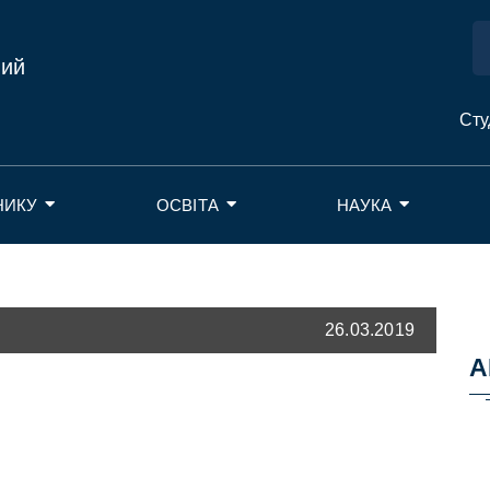
ний
Сту
НИКУ
ОСВІТА
НАУКА
26.03.2019
А