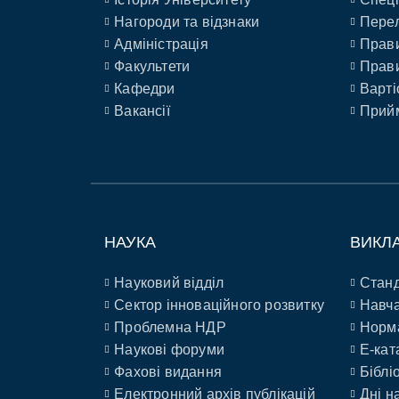
Нагороди та відзнаки
Перел
Адміністрація
Прави
Факультети
Прави
Кафедри
Варті
Вакансії
Прийм
НАУКА
ВИКЛ
Науковий відділ
Станд
Сектор інноваційного розвитку
Навча
Проблемна НДР
Норм
Наукові форуми
E-кат
Фахові видання
Біблі
Електронний архів публікацій
Дні н