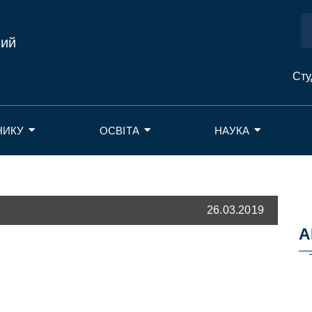
ний
Сту
НИКУ
ОСВІТА
НАУКА
26.03.2019
А