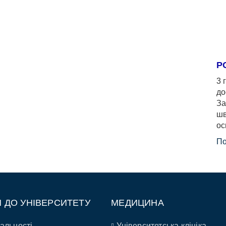
Р
3 
до
За
шв
ос
По
П ДО УНІВЕРСИТЕТУ
МЕДИЦИНА
альності
Університетська клініка