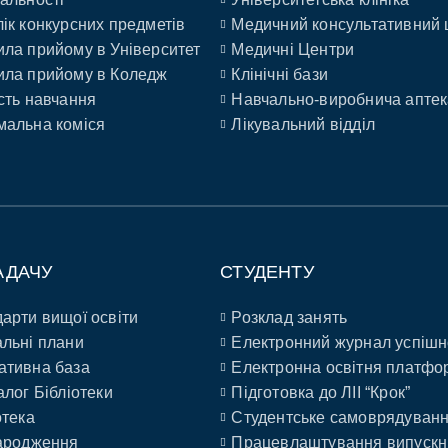
ік конкурсних предметів
Медичний консультативний 
ла прийому в Університет
Медичні Центри
ла прийому в Коледж
Клінічні бази
сть навчання
Навчально-виробнича аптек
альна коміся
Лікувальний відділ
АДАЧУ
СТУДЕНТУ
арти вищої освіти
Розклад занять
льні плани
Електронний журнал успішн
ативна база
Електронна освітня платфо
алог Бібліотеки
Підготовка до ЛІІ “Крок”
отека
Студентське самоврядуван
ародження
Працевлаштування випускн