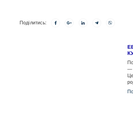
Поділитись:
Е
К
По
— 
Це
ро
По