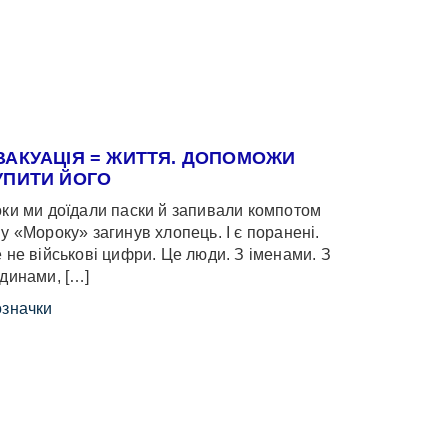
ВАКУАЦІЯ = ЖИТТЯ. ДОПОМОЖИ
УПИТИ ЙОГО
ки ми доїдали паски й запивали компотом
у «Мороку» загинув хлопець. І є поранені.
 не військові цифри. Це люди. З іменами. З
динами, […]
значки