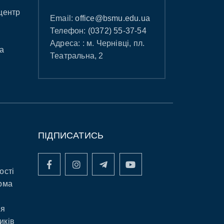
центр
Email:
office@bsmu.edu.ua
Телефон:
(0372) 55-37-54
Адреса: : м. Чернівці, пл.
а
Театральна, 2
ПІДПИСАТИСЬ
ості
рма
ня
иків