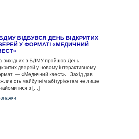
 БДМУ ВІДБУВСЯ ДЕНЬ ВІДКРИТИХ
ВЕРЕЙ У ФОРМАТІ «МЕДИЧНИЙ
ВЕСТ»
 вихідних в БДМУ пройшов День
дкритих дверей у новому інтерактивному
рматі — «Медичний квест». Захід дав
жливість майбутнім абітурієнтам не лише
найомитися з […]
значки