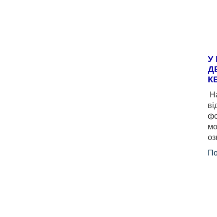
У
Д
К
На
ві
фо
мо
оз
По