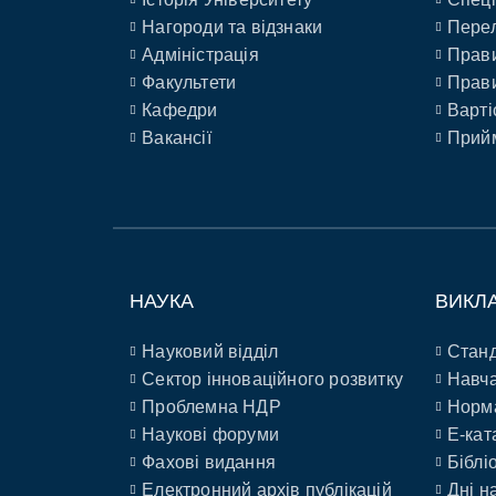
Нагороди та відзнаки
Перел
Адміністрація
Прави
Факультети
Прави
Кафедри
Варті
Вакансії
Прийм
НАУКА
ВИКЛ
Науковий відділ
Станд
Сектор інноваційного розвитку
Навча
Проблемна НДР
Норм
Наукові форуми
E-кат
Фахові видання
Біблі
Електронний архів публікацій
Дні н