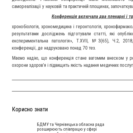
самореалізації у науковій та практичній площинах, започаткув
Конференція включала два пленарні і тр
хронобіологія, хрономедицина і геронтологія, хронофармако
результатами досліджень підготували статті, які опублік
експериментальна патологія», Т.XVII, №3(65), Ч.2, 2018
конференції, де надруковано понад 70 тез.
Маємо надію, що конференція стане вагомим внеском у роз
охорони здоров’я і підвищить якість надання медичних послу
Корисно знати
БДМУ та Чернівецька обласна рада
розширюють співпрацю у сфері