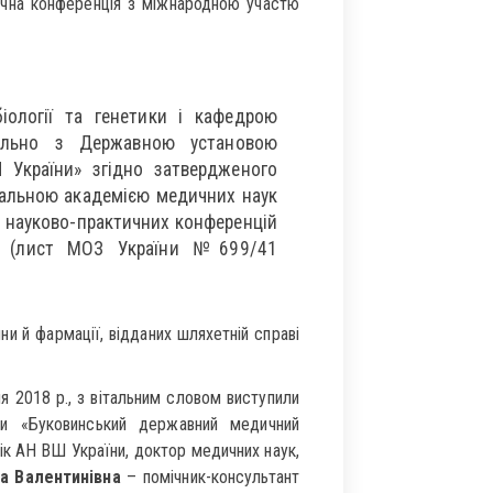
ична конференція з міжнародною участю
ології та генетики і кафедрою
пільно з Державною установою
Н України» згідно затвердженого
нальною академією медичних наук
в, науково-практичних конференцій
і” (лист МОЗ України №699/41
ни й фармації, відданих шляхетній справі
я 2018 р., з вітальним словом виступили
и «Буковинський державний медичний
мік АН ВШ України, доктор медичних наук,
а Валентинівна
– помічник-консультант