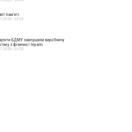
віт пам’яті
07.2026
14:32
денти БДМУ завершили виробничу
ктику з фізичної терапії
07.2026
15:20