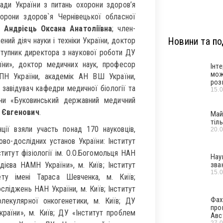
ади України з питань охорони здоров’я
орони здоров`я Чернівецької обласної
ор
Андрієць Оксана Анатоліївна
; член-
Новини та под
ий діяч науки і техніки України, доктор
ступник директора з наукової роботи ДУ
їни», доктор медичних наук, професор
Інт
мож
ПН України, академік АН ВШ України,
роз
; завідувач кафедри медичної біології та
15.
ни «Буковинський державний медичний
 Євгенович
.
Май
тіл
ції взяли участь понад 170 науковців,
20.
ово-дослідних установ України: Інститут
ститут фізіології ім. О.О.Богомольця НАН
Нау
ндієва НАМН України», м. Київ; Інститут
зва
15.
тету імені Тараса Шевченка, м. Київ;
ліджень НАН України, м. Київ; Інститут
Фах
олекулярної онкогенетики, м. Київ; ДУ
про
раїни», м. Київ; ДУ «Інститут проблем
Авс
27.