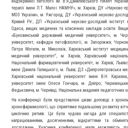
ендокринної патології ім. В.Я.Данилевського НАМН України»
терапії імені Л.Т. Малої НАМНУ», м. Харків; ДУ «Науково-п
МОЗ України», м. Ужгород; ДУ «Український науково-дослід
Кривий Ріг; ДП «Український науково-дослідний інститут
Одеса, вищих медичних та класичних закладів освіти: Вищ
«Буковинський державний медичний університет», м. Черн
університет, кафедра патофізіології, м. Запоріжжя; Чорном
Петра Могили, м. Миколаїв; Харківський інститут медицин
медичний університет”, м. Харків; Харківський націонал
Національний фармацевтичний університет, м. Харків; Львів
імені Данила Галицького, м. Львів; ДЗ «Дніпропетровська ме
Харківський національний університет імені В.Н. Каразіна
університет імені Олеся Гончара, м. Дніпро; Чернівецьки
Федьковича, м. Чернівці; Національна академія педагогічних на
На конференції були представлені цікаві доповіді з хроном
хронофармакології, що сприятиме подальшому розвитку вітчиз
циклічних ритмів. Це була чудова нагода для спеціаліст
напрацюваннями, досягненнями, відкриттями та обміня
досліджень. Учасники конференції мали можливість пі