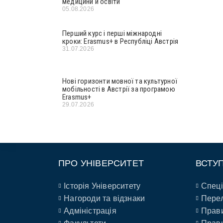
медицини й освіти
05.08.2026
Перший курс і перші міжнародні
кроки: Erasmus+ в Республіці Австрія
31.07.2026
Нові горизонти мовної та культурної
мобільності в Австрії за програмою
Erasmus+
29.07.2026
ПРО УНІВЕРСИТЕТ
ВСТУ
Історія Університету
Спеці
Нагороди та відзнаки
Перел
Адміністрація
Прави