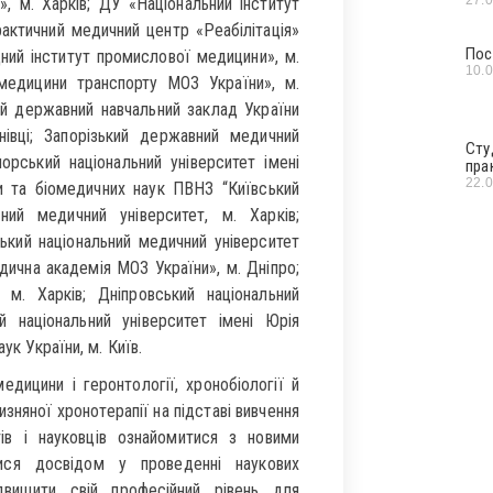
, м. Харків; ДУ «Національний інститут
рактичний медичний центр «Реабілітація»
Пос
ний інститут промислової медицини», м.
10.
 медицини транспорту МОЗ України», м.
ий державний навчальний заклад України
івці; Запорізький державний медичний
Сту
орський національний університет імені
пра
22.
и та біомедичних наук ПВНЗ “Київський
ьний медичний університет, м. Харків;
ський національний медичний університет
дична академія МОЗ України», м. Дніпро;
, м. Харків; Дніпровський національний
й національний університет імені Юрія
ук України, м. Київ.
едицини і геронтології, хронобіології й
няної хронотерапії на підставі вивчення
ів і науковців ознайомитися з новими
тися досвідом у проведенні наукових
двищити свій професійний рівень для