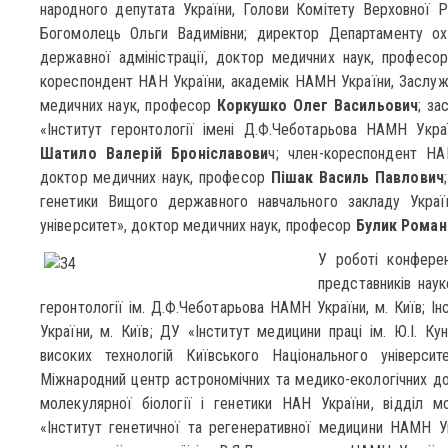
народного депутата України, Голови Комітету Верховної Р
Богомолець Ольги Вадимівни; директор Департаменту ох
державної адміністрації, доктор медичних наук, профес
кореспондент НАН України, академік НАМН України, Заслужен
медичних наук, професор
Коркушко Олег Васильович
; за
«Інститут геронтології імені Д.Ф.Чеботарьова НАМН Укра
Шатило Валерій Броніславови
ч; член-кореспондент НА
доктор медичних наук, професор
Пішак Василь Павлович
генетики Вищого державного навчального закладу Украї
університет», доктор медичних наук, професор
Булик Роман
У роботі конферен
представників наук
геронтології ім. Д.Ф.Чеботарьова НАМН України, м. Київ; Ін
України, м. Київ; ДУ «Інститут медицини праці ім. Ю.І. Ку
високих технологій Київського Національного універси
Міжнародний центр астрономічних та медико-екологічних дос
молекулярної біології і генетики НАН України, відділ м
«Інститут генетичної та регенеративної медицини НАМН Ук