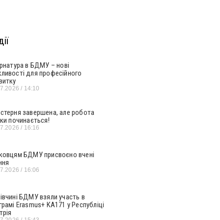
ії
ернатура в БДМУ – нові
ливості для професійного
витку
07.2026
14:10
стерня завершена, але робота
ьки починається!
07.2026
16:16
ковцям БДМУ присвоєно вчені
ння
07.2026
16:06
івчині БДМУ взяли участь в
грамі Erasmus+ KA171 у Республіці
трія
07.2026
15:43