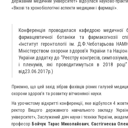
державний медичний університет» відбулася науково-практ
«Вікові та хронобіологічні аспекти медицини і фармації».
Конференція проводилася кафедрою медичної бі
фармацевтичної ботаніки та фармакогнозії с
«Інститут геронтології ім. Д.Ф.Чеботарьова НАМ
Міністерством охорони здоров’я України та Націо
України додатку до “Реєстру конгресів, симпозіумі
і пленумів, які проводитимуться в 2018 роц
від23.06.2017р.)
Приємно, що цей захід зібрав фахівців різних галузей медици
охорони здоров’я та розвитку вітчизняної науки.
На урочистому відкритті конференції, яке відбулося 4 жовтн
ректор Вищого державного навчального закладу Україн
університет», Заслужений діяч науки і техніки України, акаде
професор
Бойчук Тарас Миколайович
;
Євстігнеєва Олен