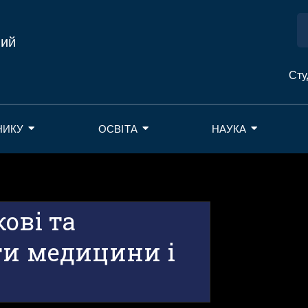
ний
Сту
НИКУ
ОСВІТА
НАУКА
ові та
ти медицини і