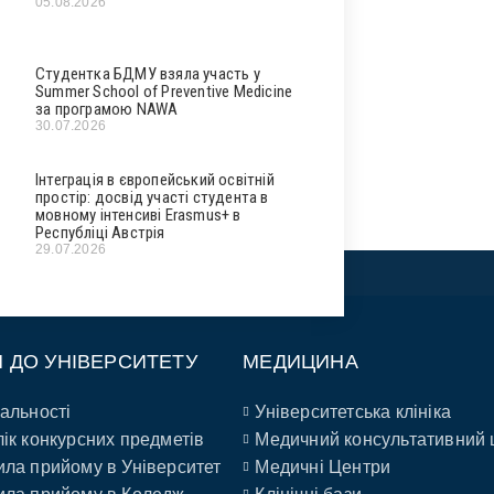
05.08.2026
Студентка БДМУ взяла участь у
Summer School of Preventive Medicine
за програмою NAWA
30.07.2026
Інтеграція в європейський освітній
простір: досвід участі студента в
мовному інтенсиві Erasmus+ в
Республіці Австрія
29.07.2026
П ДО УНІВЕРСИТЕТУ
МЕДИЦИНА
альності
Університетська клініка
ік конкурсних предметів
Медичний консультативний 
ла прийому в Університет
Медичні Центри