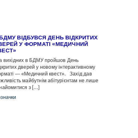
 БДМУ ВІДБУВСЯ ДЕНЬ ВІДКРИТИХ
ВЕРЕЙ У ФОРМАТІ «МЕДИЧНИЙ
ВЕСТ»
 вихідних в БДМУ пройшов День
дкритих дверей у новому інтерактивному
рматі — «Медичний квест». Захід дав
жливість майбутнім абітурієнтам не лише
найомитися з […]
значки