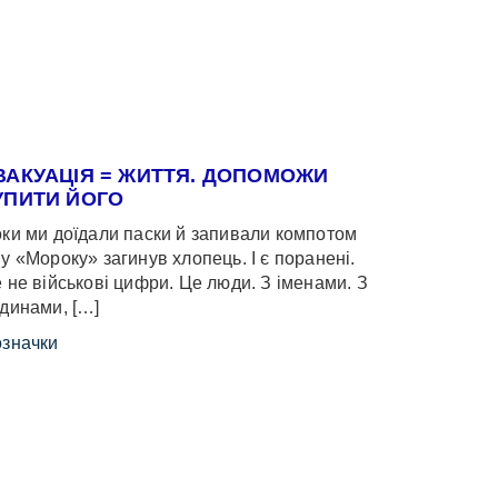
ВАКУАЦІЯ = ЖИТТЯ. ДОПОМОЖИ
УПИТИ ЙОГО
ки ми доїдали паски й запивали компотом
у «Мороку» загинув хлопець. І є поранені.
 не військові цифри. Це люди. З іменами. З
динами, […]
значки