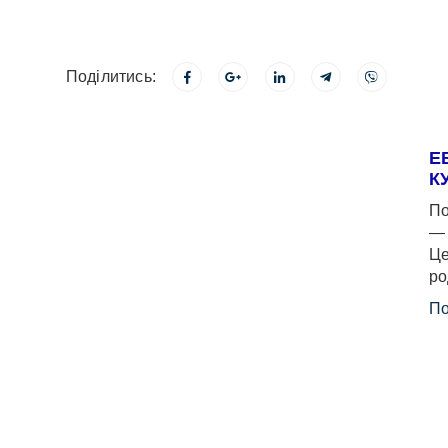
Поділитись:
Е
К
По
— 
Це
ро
По