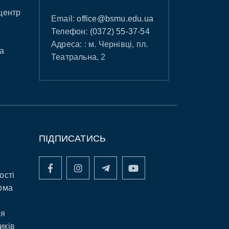
центр
Email:
office@bsmu.edu.ua
Телефон:
(0372) 55-37-54
Адреса: : м. Чернівці, пл.
а
Театральна, 2
ПІДПИСАТИСЬ
ості
рма
ня
иків