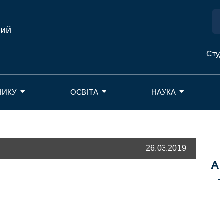
ний
Сту
НИКУ
ОСВІТА
НАУКА
26.03.2019
А