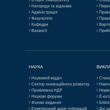
Нагороди та відзнаки
Перел
Адміністрація
Прави
Факультети
Прави
Кафедри
Варті
Вакансії
Прийм
НАУКА
ВИКЛ
Науковий відділ
Станд
Сектор інноваційного розвитку
Навча
Проблемна НДР
Норм
Наукові форуми
E-кат
Фахові видання
Біблі
Електронний архів публікацій
Дні н