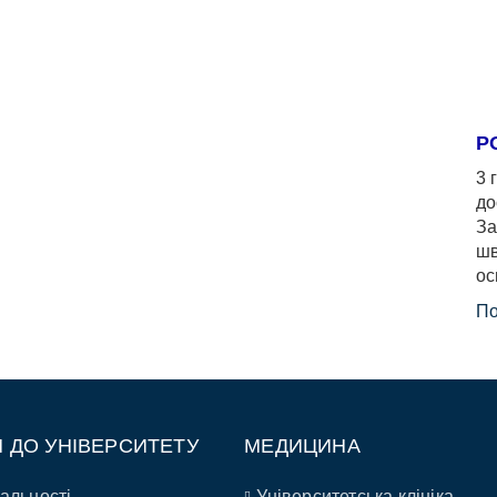
Р
3 
до
За
шв
ос
По
П ДО УНІВЕРСИТЕТУ
МЕДИЦИНА
альності
Університетська клініка