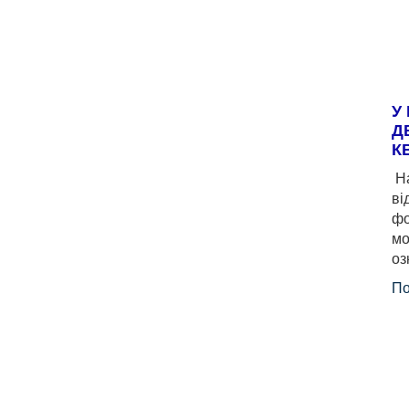
У
Д
К
На
ві
фо
мо
оз
По