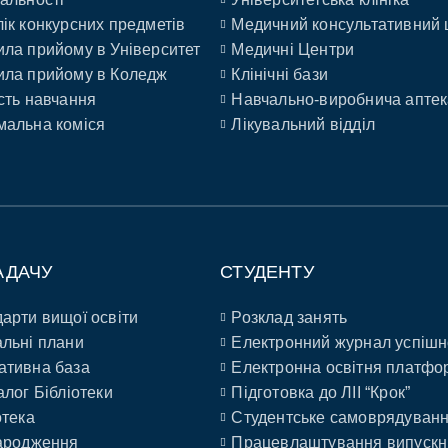
ік конкурсних предметів
Медичний консультативний 
ла прийому в Університет
Медичні Центри
ла прийому в Коледж
Клінічні бази
сть навчання
Навчально-виробнича аптек
альна коміся
Лікувальний відділ
АДАЧУ
СТУДЕНТУ
арти вищої освіти
Розклад занять
льні плани
Електронний журнал успішн
ативна база
Електронна освітня платфо
алог Бібліотеки
Підготовка до ЛІІ “Крок”
отека
Студентське самоврядуван
ародження
Працевлаштування випускн