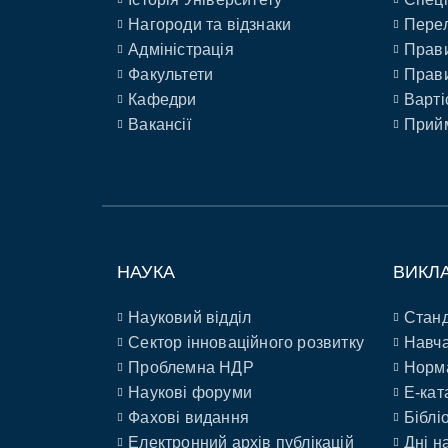
Нагороди та відзнаки
Перел
Адміністрація
Прави
Факультети
Прави
Кафедри
Варті
Вакансії
Прийм
НАУКА
ВИКЛ
Науковий відділ
Станд
Сектор інноваційного розвитку
Навча
Проблемна НДР
Норм
Наукові форуми
E-кат
Фахові видання
Біблі
Електронний архів публікацій
Дні н