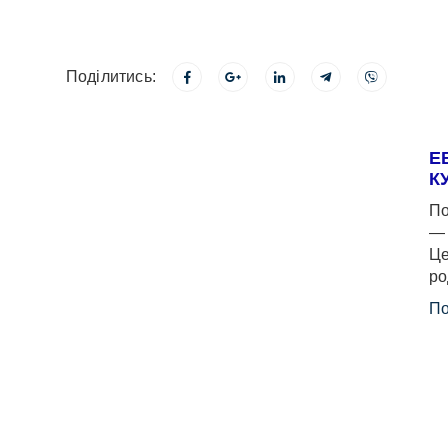
Поділитись:
Е
К
По
— 
Це
ро
По