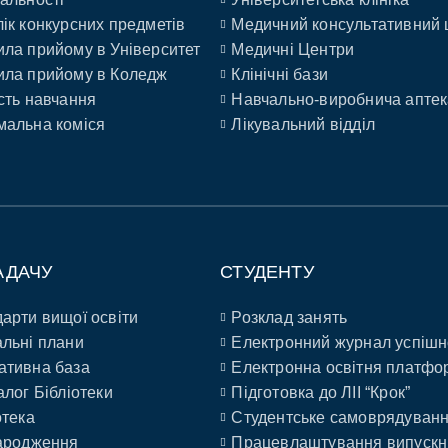
ік конкурсних предметів
Медичний консультативний 
ла прийому в Університет
Медичні Центри
ла прийому в Коледж
Клінічні бази
сть навчання
Навчально-виробнича аптек
альна коміся
Лікувальний відділ
АДАЧУ
СТУДЕНТУ
арти вищої освіти
Розклад занять
льні плани
Електронний журнал успішн
ативна база
Електронна освітня платфо
алог Бібліотеки
Підготовка до ЛІІ “Крок”
отека
Студентське самоврядуван
ародження
Працевлаштування випускн