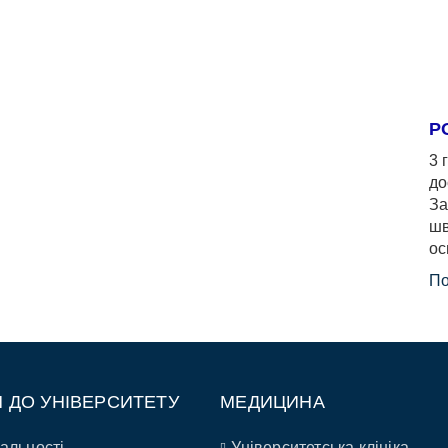
Р
3 
до
За
шв
ос
По
П ДО УНІВЕРСИТЕТУ
МЕДИЦИНА
альності
Університетська клініка