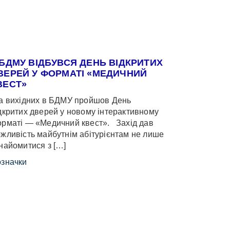
 БДМУ ВІДБУВСЯ ДЕНЬ ВІДКРИТИХ
ВЕРЕЙ У ФОРМАТІ «МЕДИЧНИЙ
ВЕСТ»
 вихідних в БДМУ пройшов День
дкритих дверей у новому інтерактивному
рматі — «Медичний квест». Захід дав
жливість майбутнім абітурієнтам не лише
найомитися з […]
значки