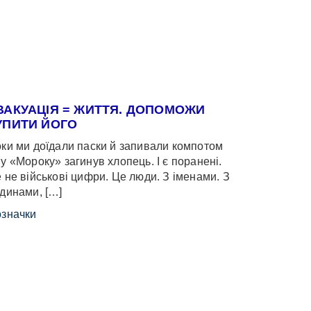
ВАКУАЦІЯ = ЖИТТЯ. ДОПОМОЖИ
УПИТИ ЙОГО
ки ми доїдали паски й запивали компотом
у «Мороку» загинув хлопець. І є поранені.
 не військові цифри. Це люди. З іменами. З
динами, […]
значки