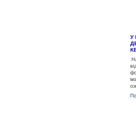
У
Д
К
На
ві
фо
мо
оз
По