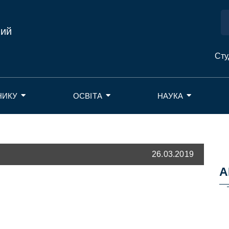
ний
Сту
НИКУ
ОСВІТА
НАУКА
26.03.2019
А