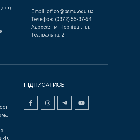
центр
Email:
office@bsmu.edu.ua
Телефон:
(0372) 55-37-54
Адреса: : м. Чернівці, пл.
а
Театральна, 2
ПІДПИСАТИСЬ
ості
рма
ня
иків