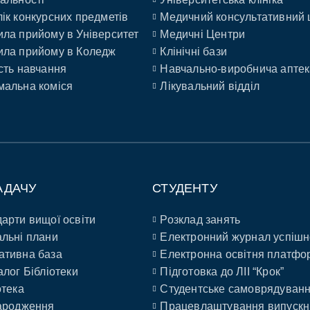
ік конкурсних предметів
Медичний консультативний 
ла прийому в Університет
Медичні Центри
ла прийому в Коледж
Клінічні бази
сть навчання
Навчально-виробнича аптек
альна коміся
Лікувальний відділ
АДАЧУ
СТУДЕНТУ
арти вищої освіти
Розклад занять
льні плани
Електронний журнал успішн
ативна база
Електронна освітня платфо
алог Бібліотеки
Підготовка до ЛІІ “Крок”
отека
Студентське самоврядуван
ародження
Працевлаштування випускн