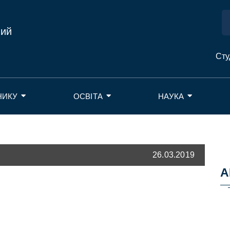
ний
Сту
НИКУ
ОСВІТА
НАУКА
26.03.2019
А