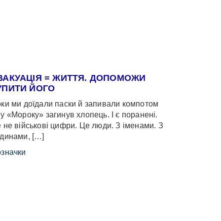
ВАКУАЦІЯ = ЖИТТЯ. ДОПОМОЖИ
УПИТИ ЙОГО
ки ми доїдали паски й запивали компотом
у «Мороку» загинув хлопець. І є поранені.
 не військові цифри. Це люди. З іменами. З
динами, […]
значки