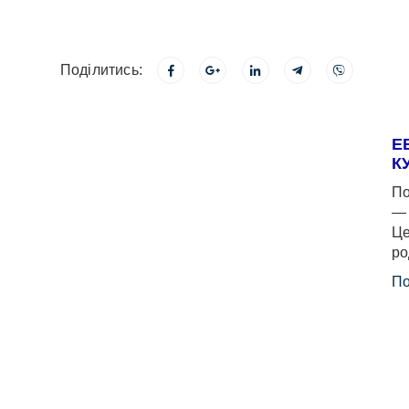
Поділитись:
Е
К
По
— 
Це
ро
По