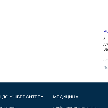
Р
3 
до
За
шв
ос
По
П ДО УНІВЕРСИТЕТУ
МЕДИЦИНА
альності
Університетська клініка