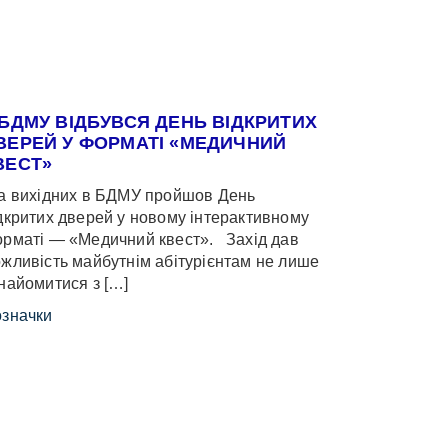
 БДМУ ВІДБУВСЯ ДЕНЬ ВІДКРИТИХ
ВЕРЕЙ У ФОРМАТІ «МЕДИЧНИЙ
ВЕСТ»
 вихідних в БДМУ пройшов День
дкритих дверей у новому інтерактивному
рматі — «Медичний квест». Захід дав
жливість майбутнім абітурієнтам не лише
найомитися з […]
значки