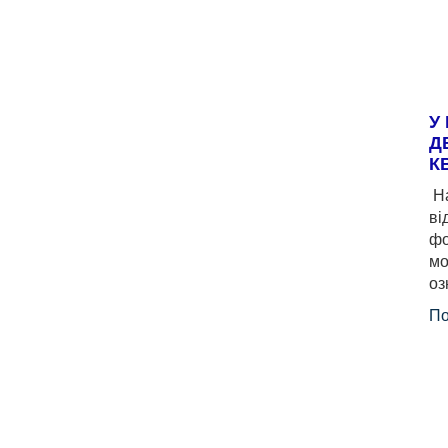
У
Д
К
На
ві
фо
мо
оз
По