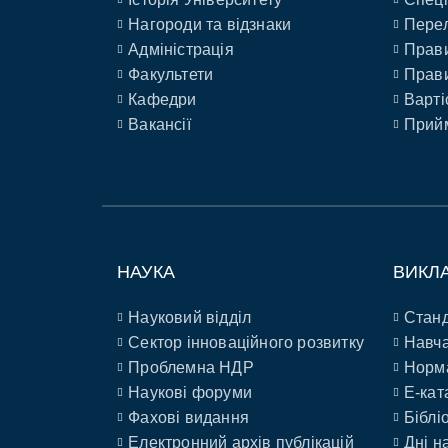
Нагороди та відзнаки
Перел
Адміністрація
Прави
Факультети
Прави
Кафедри
Варті
Вакансії
Прийм
НАУКА
ВИКЛ
Науковий відділ
Станд
Сектор інноваційного розвитку
Навча
Проблемна НДР
Норм
Наукові форуми
E-кат
Фахові видання
Біблі
Електронний архів публікацій
Дні н