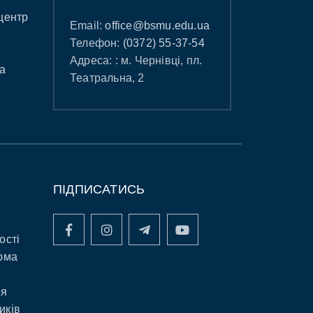
центр
Email:
office@bsmu.edu.ua
Телефон:
(0372) 55-37-54
Адреса: : м. Чернівці, пл.
а
Театральна, 2
ПІДПИСАТИСЬ
ості
рма
ня
иків