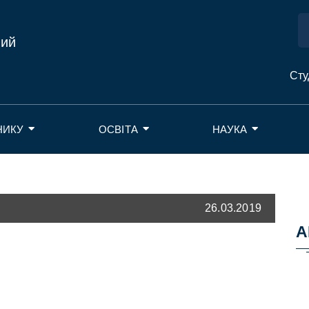
ний
Сту
НИКУ
ОСВІТА
НАУКА
26.03.2019
А