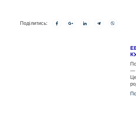
Поділитись:
Е
К
По
— 
Це
ро
По