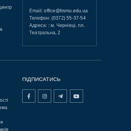
центр
Email:
office@bsmu.edu.ua
Телефон:
(0372) 55-37-54
Адреса: : м. Чернівці, пл.
а
Театральна, 2
ПІДПИСАТИСЬ
ості
рма
ня
иків