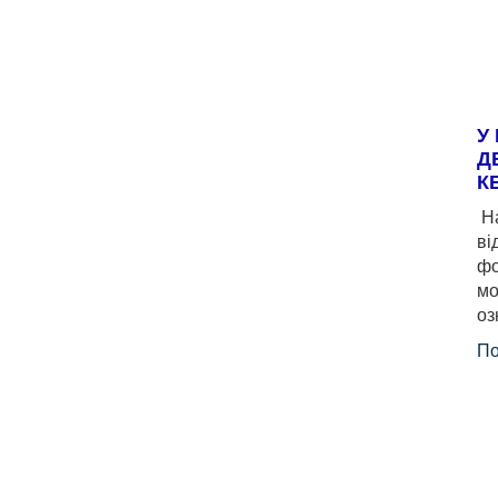
У
Д
К
На
ві
фо
мо
оз
По