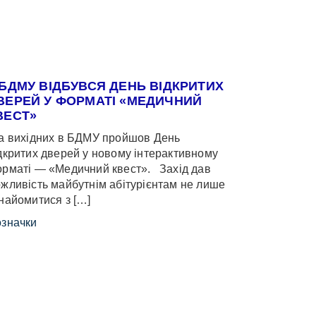
 БДМУ ВІДБУВСЯ ДЕНЬ ВІДКРИТИХ
ВЕРЕЙ У ФОРМАТІ «МЕДИЧНИЙ
ВЕСТ»
 вихідних в БДМУ пройшов День
дкритих дверей у новому інтерактивному
рматі — «Медичний квест». Захід дав
жливість майбутнім абітурієнтам не лише
найомитися з […]
значки