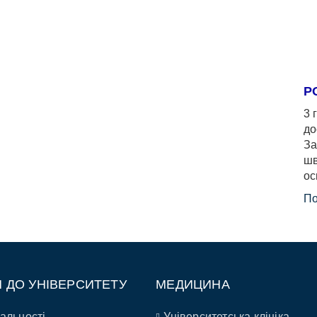
Р
3 
до
За
шв
ос
По
П ДО УНІВЕРСИТЕТУ
МЕДИЦИНА
альності
Університетська клініка