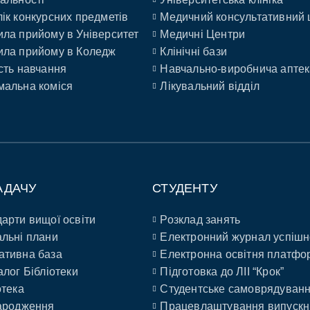
ік конкурсних предметів
Медичний консультативний 
ла прийому в Університет
Медичні Центри
ла прийому в Коледж
Клінічні бази
сть навчання
Навчально-виробнича аптек
альна коміся
Лікувальний відділ
АДАЧУ
СТУДЕНТУ
арти вищої освіти
Розклад занять
льні плани
Електронний журнал успішн
ативна база
Електронна освітня платфо
алог Бібліотеки
Підготовка до ЛІІ “Крок”
отека
Студентське самоврядуван
ародження
Працевлаштування випускн