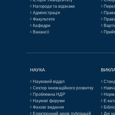
Нагороди та відзнаки
Перел
Адміністрація
Прави
Факультети
Прави
Кафедри
Варті
Вакансії
Прийм
НАУКА
ВИКЛ
Науковий відділ
Станд
Сектор інноваційного розвитку
Навча
Проблемна НДР
Норм
Наукові форуми
E-кат
Фахові видання
Біблі
Електронний архів публікацій
Дні н