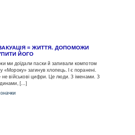
ВАКУАЦІЯ = ЖИТТЯ. ДОПОМОЖИ
УПИТИ ЙОГО
ки ми доїдали паски й запивали компотом
у «Мороку» загинув хлопець. І є поранені.
 не військові цифри. Це люди. З іменами. З
динами, […]
значки