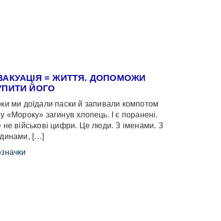
ВАКУАЦІЯ = ЖИТТЯ. ДОПОМОЖИ
УПИТИ ЙОГО
ки ми доїдали паски й запивали компотом
у «Мороку» загинув хлопець. І є поранені.
 не військові цифри. Це люди. З іменами. З
динами, […]
значки