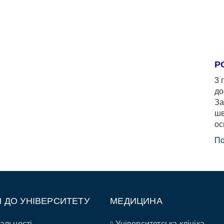
Р
3 
до
За
шв
ос
По
П ДО УНІВЕРСИТЕТУ
МЕДИЦИНА
альності
Університетська клініка