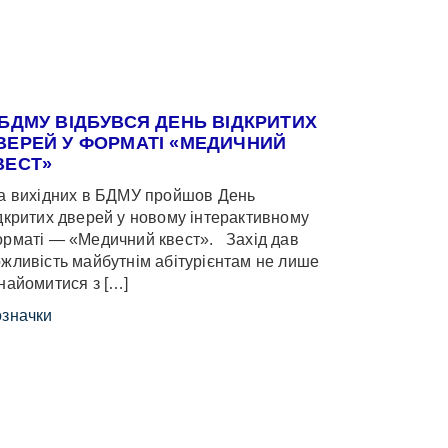
 БДМУ ВІДБУВСЯ ДЕНЬ ВІДКРИТИХ
ВЕРЕЙ У ФОРМАТІ «МЕДИЧНИЙ
ВЕСТ»
 вихідних в БДМУ пройшов День
дкритих дверей у новому інтерактивному
рматі — «Медичний квест». Захід дав
жливість майбутнім абітурієнтам не лише
найомитися з […]
значки