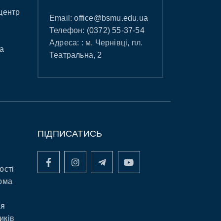
центр
Email:
office@bsmu.edu.ua
Телефон:
(0372) 55-37-54
Адреса: : м. Чернівці, пл.
а
Театральна, 2
ПІДПИСАТИСЬ
ості
рма
ня
иків