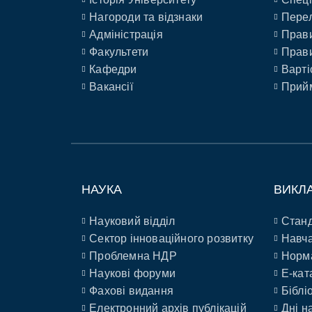
Нагороди та відзнаки
Перел
Адміністрація
Прави
Факультети
Прави
Кафедри
Варті
Вакансії
Прийм
НАУКА
ВИКЛ
Науковий відділ
Станд
Сектор інноваційного розвитку
Навча
Проблемна НДР
Норм
Наукові форуми
E-кат
Фахові видання
Біблі
Електронний архів публікацій
Дні н