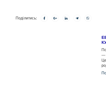
Поділитись:
Е
К
По
— 
Це
ро
По