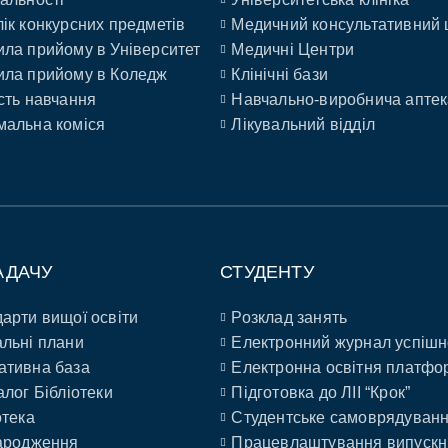
ік конкурсних предметів
Медичний консультативний 
ла прийому в Університет
Медичні Центри
ла прийому в Коледж
Клінічні бази
сть навчання
Навчально-виробнича аптек
альна коміся
Лікувальний відділ
АДАЧУ
СТУДЕНТУ
арти вищої освіти
Розклад занять
льні плани
Електронний журнал успішн
ативна база
Електронна освітня платфо
алог Бібліотеки
Підготовка до ЛІІ “Крок”
отека
Студентське самоврядуван
ародження
Працевлаштування випускн