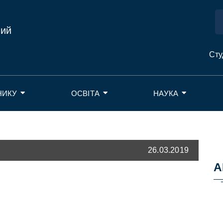
ний
Сту
НИКУ
ОСВІТА
НАУКА
26.03.2019
А