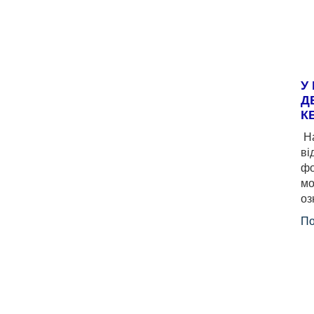
У
Д
К
На
ві
фо
мо
оз
По