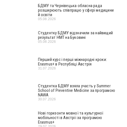
БДМУ та Чернівецька обласна рада
розширюють співпрацю у сфері медицини
й освіти
05.08.2026
Студентку БДМУ відзначили за найвищий
результат НМТ на Буковині
05.08.2026
Перший курс і перші міжнародні кроки:
Erasmus+ в Республіці Австрія
31.07.2026
Студентка БДМУ взяла участь у Summer
School of Preventive Medicine за програмою
NAWA
30.07.2026
Нові горизонти мовної та культурної
мобільності в Австрії за програмою
Erasmus+
29.07.2026