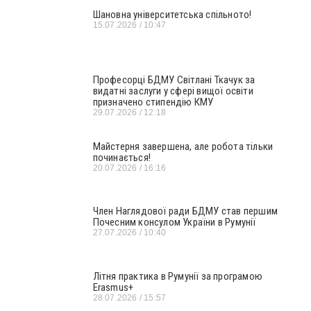
Шановна університетська спільното!
15.07.2026
10:47
Професорці БДМУ Світлані Ткачук за
видатні заслуги у сфері вищої освіти
призначено стипендію КМУ
29.07.2026
12:18
Майстерня завершена, але робота тільки
починається!
20.07.2026
16:16
Член Наглядової ради БДМУ став першим
Почесним консулом України в Румунії
27.07.2026
10:40
Літня практика в Румунії за програмою
Erasmus+
28.07.2026
15:57