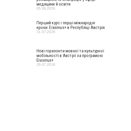
медицини й освіти
05.08.2026
Перший курс і перші міжнародні
кроки: Erasmus+ в Республіці Австрія
31.07.2026
Нові горизонти мовної та культурної
мобільності в Австрії за програмою
Erasmus+
29.07.2026