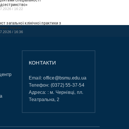
дсестринство»
07.2026
16:22
ист загальної клінічної практики з
ичної терапії
07.2026
16:36
КОНТАКТИ
центр
Email:
office@bsmu.edu.ua
Телефон:
(0372) 55-37-54
Адреса: : м. Чернівці, пл.
а
Театральна, 2