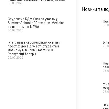
05.08.2026
Новини та под
Студентка БДМУ взяла участь у
Пос
Summer School of Preventive Medicine
10.
за програмою NAWA
30.07.2026
Інтеграція в європейський освітній
Біл
простір: досвід участі студента в
20.
мовному інтенсиві Erasmus+ в
Республіці Австрія
29.07.2026
Нау
зва
15.
У Ч
мед
27.
Зах
сту