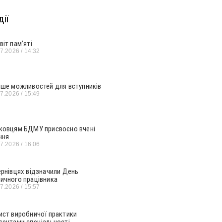
ії
віт пам’яті
07.2026
14:32
ьше можливостей для вступників
07.2026
15:49
ковцям БДМУ присвоєно вчені
ння
07.2026
16:06
ернівцях відзначили День
ичного працівника
07.2026
15:57
ист виробничої практики
дентами спеціальності