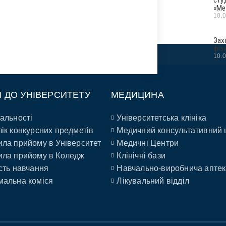
«Ме
10.
Зах
фіз
10.
П ДО УНІВЕРСИТЕТУ
МЕДИЦИНА
альності
Університетська клініка
ік конкурсних предметів
Медичний консультативний 
ла прийому в Університет
Медичні Центри
ла прийому в Коледж
Клінічні бази
сть навчання
Навчально-виробнича аптек
альна коміся
Лікувальний відділ