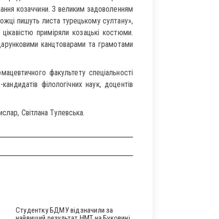
знання козаччини. З великим задоволенням
рожці пишуть листа турецькому султану»,
 цікавістю приміряли козацькі костюми.
одарунковими канцтоварами та грамотами
рмацевтичного факультету спеціальності
кандидатів філологічних наук, доцентів
ислар, Світлана Тулевська.
Студентку БДМУ відзначили за
найвищий результат НМТ на Буковині