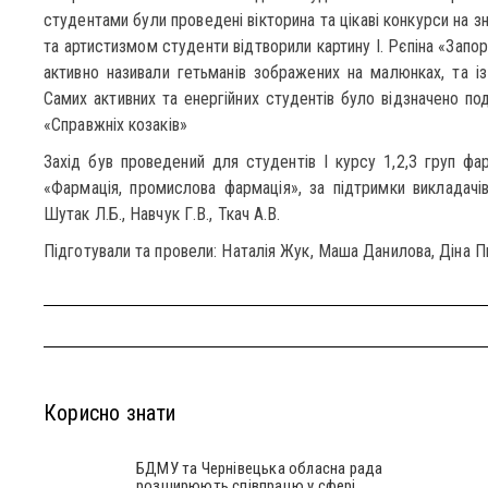
студентами були проведені вікторина та цікаві конкурси на 
та артистизмом студенти відтворили картину І. Рєпіна «Запо
активно називали гетьманів зображених на малюнках, та із
Самих активних та енергійних студентів було відзначено п
«Справжніх козаків»
Захід був проведений для студентів І курсу 1,2,3 груп фа
«Фармація, промислова фармація», за підтримки викладачів-
Шутак Л.Б., Навчук Г.В., Ткач А.В.
Підготували та провели: Наталія Жук, Маша Данилова, Діна П
Корисно знати
БДМУ та Чернівецька обласна рада
розширюють співпрацю у сфері