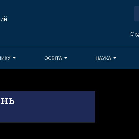
ний
Сту
НИКУ
ОСВІТА
НАУКА
ень