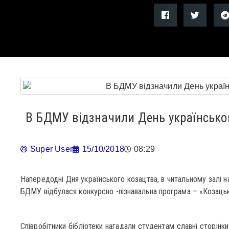
В БДМУ відзначили День українсько
Super User
15/10/2018
08:29
Напередодні Дня українського козацтва, в читальному залі н
БДМУ відбулася конкурсно -пізнавальна програма – «Козаць
Співробітники бібліотеки нагадали студентам славні сторінк