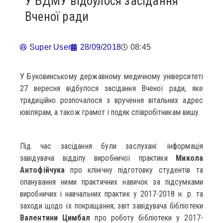
У БДМУ відбулося засідання
Вченої ради
Super User
28/09/2018
08:45
У Буковинському державному медичному університеті
27 вересня відбулося засідання Вченої ради, яке
традиційно розпочалося з вручення вітальних адрес
ювілярам, а також грамот і подяк співробітникам вишу.
Під час засідання були заслухані: інформація
завідувача відділу виробничої практики
Микола
Антофійчука
про клінічну підготовку студентів та
опанування ними практичних навичок за підсумками
виробничих і навчальних практик у 2017-2018 н. р. та
заходи щодо їх покращання; звіт завідувача бібліотеки
Валентини Цимбал
про роботу бібліотеки у 2017-