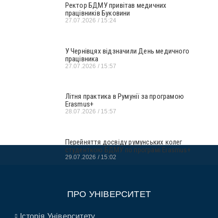
Ректор БДМУ привітав медичних
працівників Буковини
27.07.2026
15:24
У Чернівцях відзначили День медичного
працівника
27.07.2026
15:57
Літня практика в Румунії за програмою
Erasmus+
28.07.2026
15:57
Перейняття досвіду румунських колег
студенткою БДМУ по програмі Erasmus+
29.07.2026
15:02
ПРО УНІВЕРСИТЕТ
Історія Університету