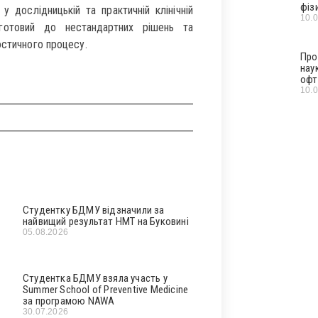
фіз
у дослідницькій та практичній клінічній
10.
готовий до нестандартних рішень та
остичного процесу.
Про
нау
офт
10.
Студентку БДМУ відзначили за
найвищий результат НМТ на Буковині
05.08.2026
Студентка БДМУ взяла участь у
Summer School of Preventive Medicine
за програмою NAWA
30.07.2026