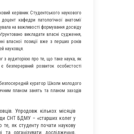
овий керівник Студентського наукового
 доцент кафедри патологічної анатомії
тувала на важливості формування досвіду
бґрунтовано викладати власні судження,
нні власної позиції вже з перших років
ей науковця.
г з аудиторією про те, що таке наука, як
 є безперервний розвиток особистості
безпосередній куратор Школи молодого
ичним планом занять та планом заходів
вців. Упродовж кількох місяців
ади СНТ БДМУ – «старших колег у
 те, як студенту почати наукову
і та організувати дослідження,