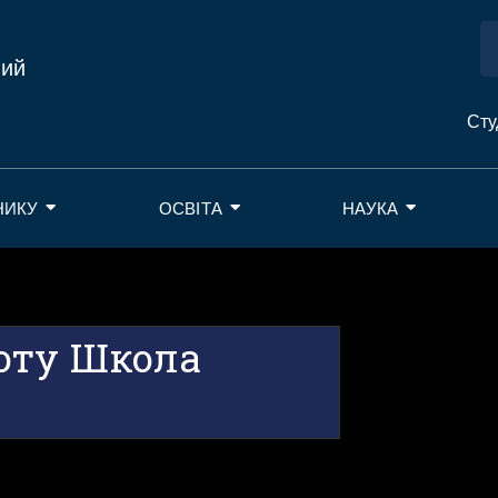
ний
Сту
НИКУ
ОСВІТА
НАУКА
оту Школа