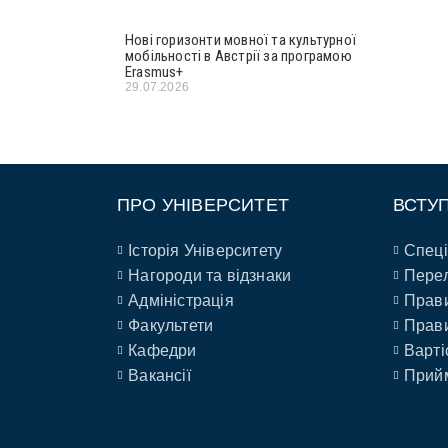
Нові горизонти мовної та культурної
мобільності в Австрії за програмою
Erasmus+
29.07.2026
ПРО УНІВЕРСИТЕТ
ВСТУ
Історія Університету
Спеці
Нагороди та відзнаки
Перел
Адміністрація
Прави
Факультети
Прави
Кафедри
Варті
Вакансії
Прийм