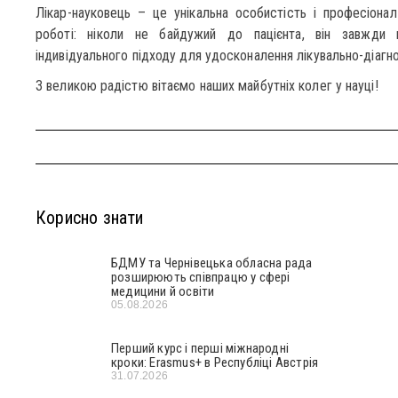
Лікар-науковець – це унікальна особистість і професіонал 
роботі: ніколи не байдужий до пацієнта, він завжди 
індивідуального підходу для удосконалення лікувально-діагн
З великою радістю вітаємо наших майбутніх колег у науці!
Корисно знати
БДМУ та Чернівецька обласна рада
розширюють співпрацю у сфері
медицини й освіти
05.08.2026
Перший курс і перші міжнародні
кроки: Erasmus+ в Республіці Австрія
31.07.2026