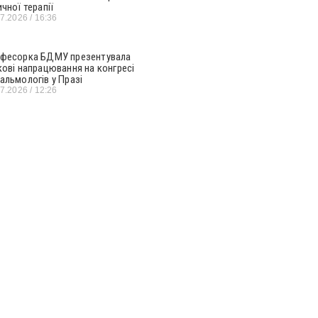
ичної терапії
07.2026
16:36
фесорка БДМУ презентувала
кові напрацювання на конгресі
альмологів у Празі
07.2026
12:26