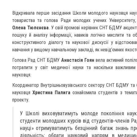
Відкривала перше засідання Школи молодого науковця наук
товариства та голова Ради молодих учених Університету,
Олена Тюлєнєва
. У свій промові керівник СНТ БДМУ акцен
пошуку й аналізу інформації, навиків логічно мислити та о
конструктивного діалогу та наукової дискусії у відстоюва
навчання у вищому навчальному закладі, як невід’ємних якост
Голова Рад СНТ БДМУ
Анастасія Гоян
вела активний поліло
потрапити у світ медичної науки та наскільки важливим
науковця.
Координатор Внутрішньовузівського сектору СНТ БДМУ та 
науковця
Христина Палига
ознайомила студентів з темат
проекту.
У Школі виховуватимуть молоде покоління науко
студенти молодших курсів від студентів-членів Р
науці» отримуватимуть безцінний багаж знань про
діяльність: обрати науковий напрям в медицин