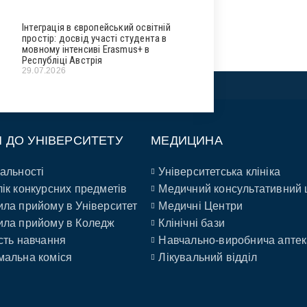
Інтеграція в європейський освітній
простір: досвід участі студента в
мовному інтенсиві Erasmus+ в
Республіці Австрія
29.07.2026
П ДО УНІВЕРСИТЕТУ
МЕДИЦИНА
альності
Університетська клініка
ік конкурсних предметів
Медичний консультативний 
ла прийому в Університет
Медичні Центри
ла прийому в Коледж
Клінічні бази
сть навчання
Навчально-виробнича аптек
альна коміся
Лікувальний відділ