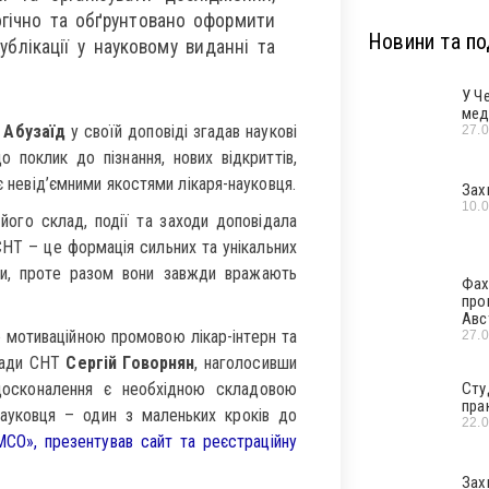
огічно та обґрунтовано оформити
Новини та под
ублікації у науковому виданні та
У Ч
мед
 Абузаїд
у своїй доповіді згадав наукові
27.
 поклик до пізнання, нових відкриттів,
є невід’ємними якостями лікаря-науковця.
Зах
10.
його склад, події та заходи доповідала
СНТ – це формація сильних та унікальних
ми, проте разом вони завжди вражають
Фах
про
Авс
мотиваційною промовою лікар-інтерн та
27.
Ради СНТ
Сергій Говорнян
, наголосивши
вдосконалення є необхідною складовою
Сту
пра
ауковця – один з маленьких кроків до
22.
MCO», презентував сайт та реєстраційну
Зах