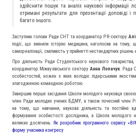
здійснити пошук та аналіз наукової інформації л
отримані результати для презентації доповіді і п
багато іншого.
Заступник голови Ради СНТ та координатор PR-сектору
Алі
події, що змінили історію медицини, наголосив на тому, що
самореалізації, сміливість у прийнятті нестандартних рішень 
Про діяльність Ради Студентського наукового товариства, 
координатор Міжвузівського сектору
Анна Лопачук
. Рада 
особистостей, кожен з яких володіє лідерськими якостя
злагодженою командною роботою.
Завершив перше засідання Школи молодого науковця своєю 
член Ради молодих учених БДМУ, а також почесний член 
на тому, що навчання, наукова діяльність та постійне 
формування особистості дослідника, а Школа молодого н
великих досягнень.
Як розробник програмного сервісу «BI
форму учасника конгресу
.