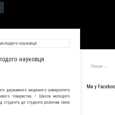
лодого науковця
Ми у Facebo
ого державного медичного університету
укового товариства – Школа молодого
від студента до студента розпочав свою