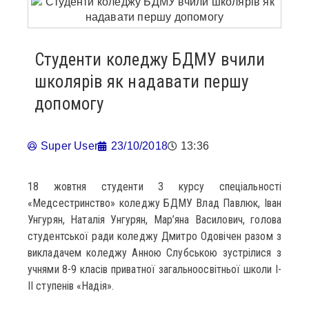
Студенти коледжу БДМУ вчили
школярів як надавати першу
допомогу
Super User
23/10/2018
13:36
18 жовтня студенти 3 курсу спеціальності
«Медсестринство» коледжу БДМУ Влад Павлюк, Іван
Унгурян, Наталія Унгурян, Мар’яна Василович, голова
студентської ради коледжу Дмитро Одовічен разом з
викладачем коледжу Анною Слубською зустрілися з
учнями 8-9 класів приватної загальноосвітньої школи І-
ІІ ступенів «Надія».