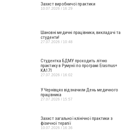
Захист виробничої практики
10.07.2026
16:29
Шановні медичні працівники, викладачі та
студенти!
27.07.2026
10:48
Студентка БДМУ проходить літню
практику в Румунії по програмі Erasmus+
KA171
27.07.2026
16:02
У Чернівцях відзначили День медичного
працівника
27.07.2026
15:57
Захист загальної клінічної практики з
фізичної терапії
10.07.2026
16:36