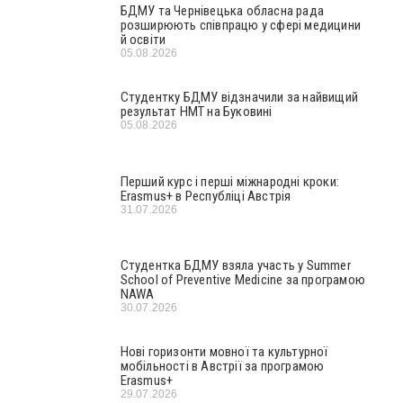
БДМУ та Чернівецька обласна рада
розширюють співпрацю у сфері медицини
й освіти
05.08.2026
Студентку БДМУ відзначили за найвищий
результат НМТ на Буковині
05.08.2026
Перший курс і перші міжнародні кроки:
Erasmus+ в Республіці Австрія
31.07.2026
Студентка БДМУ взяла участь у Summer
School of Preventive Medicine за програмою
NAWA
30.07.2026
Нові горизонти мовної та культурної
мобільності в Австрії за програмою
Erasmus+
29.07.2026