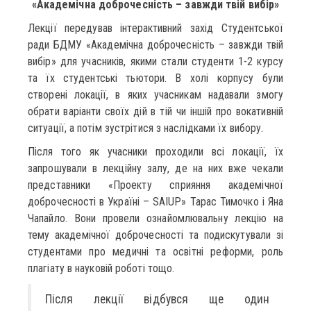
«Академічна доброчесність – завжди твій вибір»
Лекції передував інтерактивний захід Студентської
ради БДМУ «Академічна доброчесність – завжди твій
вибір» для учасників, якими стали студенти 1-2 курсу
та їх студентські тьютори. В холі корпусу були
створені локації, в яких учасникам надавали змогу
обрати варіанти своїх дій в тій чи іншій про вокативній
ситуації, а потім зустрітися з наслідками їх вибору.
Після того як учасники проходили всі локації, їх
запрошували в лекційну залу, де на них вже чекали
представники «Проекту сприяння академічної
доброчесності в Україні – SAIUP» Тарас Тимочко і Яна
Чапайло. Вони провели ознайомлювальну лекцію на
тему академічної доброчесності та подискутували зі
студентами про медичні та освітні реформи, роль
плагіату в науковій роботі тощо.
Після лекції відбувся ще один