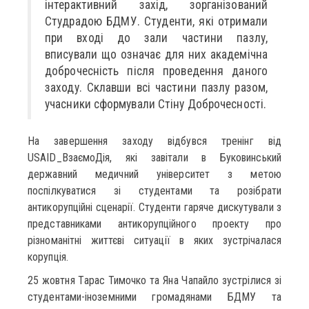
інтерактивний захід, зорганізований
Студрадою БДМУ. Студенти, які отримали
при вході до зали частини пазлу,
вписували що означає для них академічна
доброчесність після проведення даного
заходу. Склавши всі частини пазлу разом,
учасники сформували Стіну Доброчесності.
На завершення заходу відбувся тренінг від
USAID_ВзаємоДія, які завітали в Буковинський
державний медичний університет з метою
поспілкуватися зі студентами та розібрати
антикорупційні сценарії. Студенти гаряче дискутували з
представниками антикорупційного проекту про
різноманітні життєві ситуації в яких зустрічалася
корупція.
25 жовтня Тарас Тимочко та Яна Чапайло зустрілися зі
студентами-іноземними громадянами БДМУ та