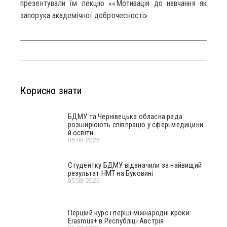
презентували їм лекцію ««Мотивація до навчання як
запорука академічної доброчесності».
Корисно знати
БДМУ та Чернівецька обласна рада
розширюють співпрацю у сфері медицини
й освіти
05.08.2026
Студентку БДМУ відзначили за найвищий
результат НМТ на Буковині
05.08.2026
Перший курс і перші міжнародні кроки:
Erasmus+ в Республіці Австрія