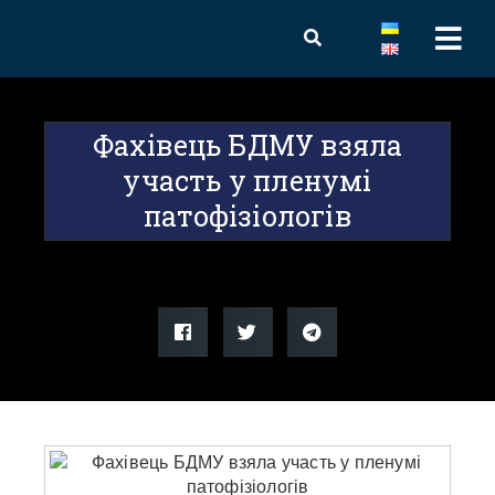
Фахівець БДМУ взяла
участь у пленумі
патофізіологів