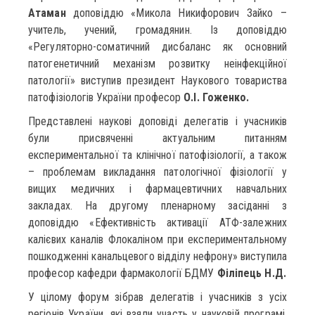
Атаман
доповіддю «Микола Никифорович Зайко –
учитель, учений, громадянин. Із доповіддю
«Регуляторно-соматичний дисбаланс як основний
патогенетичний механізм розвитку неінфекційної
патології» виступив президент Наукового товариства
патофізіологів України професор
О.І. Гоженко.
Представлені наукові доповіді делегатів і учасників
були присвяченні актуальним питанням
експериментальної та клінічної патофізіології, а також
– проблемам викладання патологічної фізіології у
вищих медичних і фармацевтичних навчальних
закладах. На другому пленарному засіданні з
доповіддю «Ефективність активації АТФ-залежних
калієвих каналів Флокаліном при експериментальному
пошкодженні канальцевого відділу нефрону» виступила
професор кафедри фармакології БДМУ
Філіпець Н.Д.
У цілому форум зібрав делегатів і учасників з усіх
регіонів України, які взяли участь у науковій програмі,