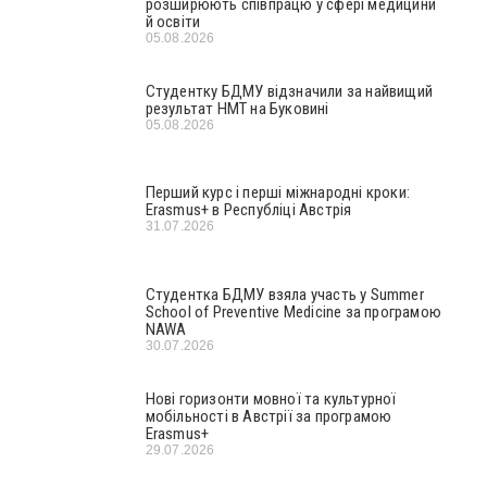
розширюють співпрацю у сфері медицини
й освіти
05.08.2026
Студентку БДМУ відзначили за найвищий
результат НМТ на Буковині
05.08.2026
Перший курс і перші міжнародні кроки:
Erasmus+ в Республіці Австрія
31.07.2026
Студентка БДМУ взяла участь у Summer
School of Preventive Medicine за програмою
NAWA
30.07.2026
Нові горизонти мовної та культурної
мобільності в Австрії за програмою
Erasmus+
29.07.2026