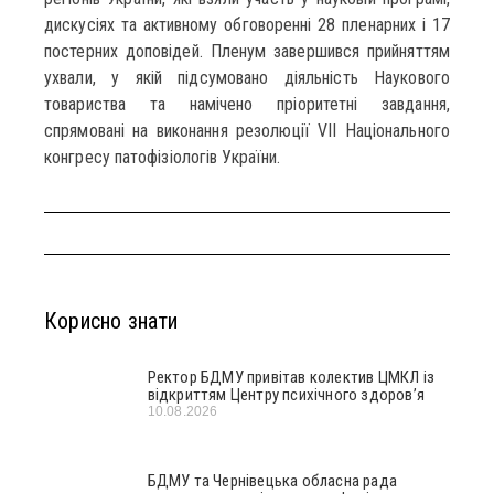
дискусіях та активному обговоренні 28 пленарних і 17
постерних доповідей. Пленум завершився прийняттям
ухвали, у якій підсумовано діяльність Наукового
товариства та намічено пріоритетні завдання,
спрямовані на виконання резолюції VII Національного
конгресу патофізіологів України.
Корисно знати
Ректор БДМУ привітав колектив ЦМКЛ із
відкриттям Центру психічного здоров’я
10.08.2026
БДМУ та Чернівецька обласна рада