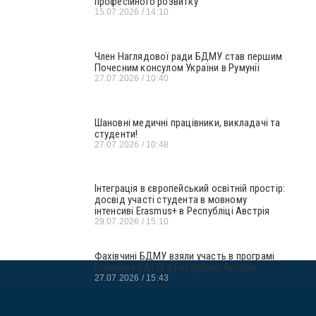
професійного розвитку
15.07.2026
14:10
Член Наглядової ради БДМУ став першим
Почесним консулом України в Румунії
27.07.2026
10:40
Шановні медичні працівники, викладачі та
студенти!
27.07.2026
10:48
Інтеграція в європейський освітній простір:
досвід участі студента в мовному
інтенсиві Erasmus+ в Республіці Австрія
29.07.2026
15:10
Фахівчині БДМУ взяли участь в програмі
Erasmus+ KA171 у Республіці Австрія
27.07.2026
15:43