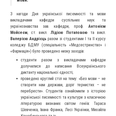
З нагоди Дня української писемності та мови
викладачами кафедри суспільних наук та
українознавства зав. кафедри, проф.
Антонієм
Мойсеєм
, ст. викл.
Лідією Потаповою
та викл.
Валерією Андрієць
разом зі студентами І та ІІ курсу
коледжу БДМУ (спеціальність «Медсестринство» і
«Фармація») було проведено низку заходів:
студенти разом з викладачами кафедри
долучилися до написання Всеукраїнського
диктанту національної єдності;
проведено круглий стіл на тему: «Без мови – не
створити нам держави, доріг тернистих – не
перебрести». Студентів ознайомили з історією
української писемності та культури з класичною
літературою визнаних світом геніїв: Тараса
Шевченка, Івана Франка, Лесі Українки, Михайла
Коцюбинського та ін.