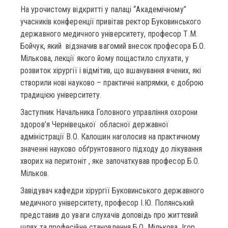
На урочистому відкритті у палаці “Академічному”
учасників конференції привітав ректор Буковинського
державного медичного університету, професор Т.М.
Бойчук, який відзначив вагомий внесок професора Б.О.
Мількова, лекції якого йому пощастило слухати, у
розвиток хірургії і відмітив, що вшанування вчених, які
створили нові науково – практичні напрямки, є доброю
традицією університету.
Заступник Начальника Головного управління охорони
здоров’я Чернівецької обласної державної
адміністрації В.О. Калошин наголосив на практичному
значенні науково обґрунтованого підходу до лікування
хворих на перитоніт , яке започаткував професор Б.О.
Мільков.
Завідувач кафедри хірургії Буковинського державного
медичного університету, професор І.Ю. Полянський
представив до уваги слухачів доповідь про життєвий
шлях та професійне становлення Б.О. Мількова. Ігор