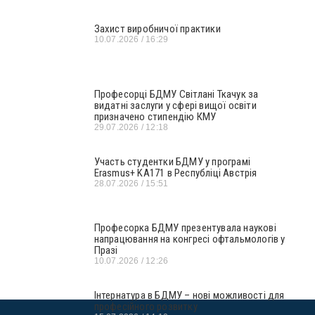
Захист виробничої практики
10.07.2026
16:29
Професорці БДМУ Світлані Ткачук за
видатні заслуги у сфері вищої освіти
призначено стипендію КМУ
29.07.2026
12:18
Участь студентки БДМУ у програмі
Erasmus+ KA171 в Республіці Австрія
28.07.2026
15:51
Професорка БДМУ презентувала наукові
напрацювання на конгресі офтальмологів у
Празі
10.07.2026
12:26
Інтернатура в БДМУ – нові можливості для
професійного розвитку