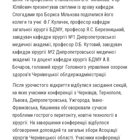
Юлійович презентував світлини із архіву кафедри.
Спогадами про Бориса Мількова поділилися його
колеги та учні: Ф.Г.Кулачек, професор кафедри
загальної хірургії БДМУ, професор Я.С. Березницький,
завідувач кафедри хірургії №1 Дніпропетровської
медичної академії, професор О.Б. Кутовий, завідувач
кафедри хірургії №2 Дніпропетровської медичної
академії та доцент кафедри хірургії БДМУ А.В.
Бочаров, головний хірург Головного управління охорони
здоров’я Чернівецької облдержадміністрації.
Після урочистого відкриття відбулися засідання секцій,
на яких учасники конференції з Чернівців, Тернополя,
Львова, Дніпропетровська, Ужгорода, Івано-
Франківська, Кишинева обговорювали сучасні
проблеми гострого перитоніту, новітні технології в
хірургії. На завершення конференції відбулося
обговорення доповідей та загальні збори Асоціації
хірургів Чернівецької області. Учасники конференції