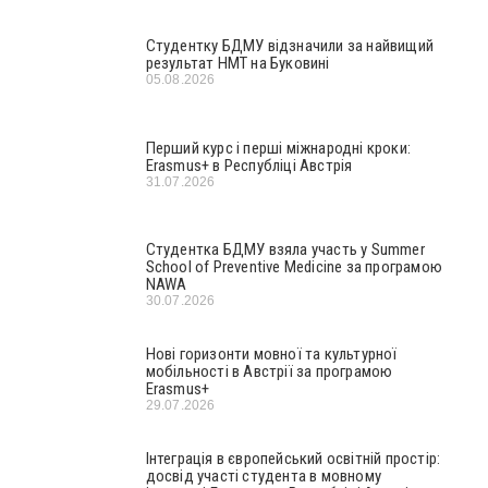
Студентку БДМУ відзначили за найвищий
результат НМТ на Буковині
05.08.2026
Перший курс і перші міжнародні кроки:
Erasmus+ в Республіці Австрія
31.07.2026
Студентка БДМУ взяла участь у Summer
School of Preventive Medicine за програмою
NAWA
30.07.2026
Нові горизонти мовної та культурної
мобільності в Австрії за програмою
Erasmus+
29.07.2026
Інтеграція в європейський освітній простір:
досвід участі студента в мовному