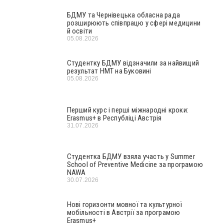
БДМУ та Чернівецька обласна рада
розширюють співпрацю у сфері медицини
й освіти
05.08.2026
Студентку БДМУ відзначили за найвищий
результат НМТ на Буковині
05.08.2026
Перший курс і перші міжнародні кроки:
Erasmus+ в Республіці Австрія
31.07.2026
Студентка БДМУ взяла участь у Summer
School of Preventive Medicine за програмою
NAWA
30.07.2026
Нові горизонти мовної та культурної
мобільності в Австрії за програмою
Erasmus+