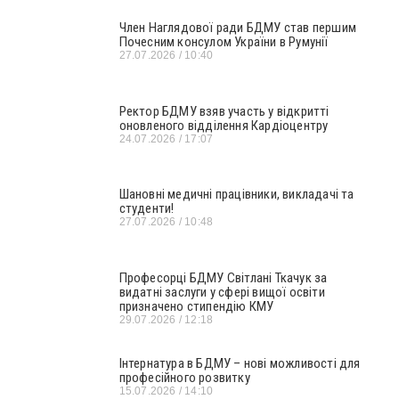
Член Наглядової ради БДМУ став першим
Почесним консулом України в Румунії
27.07.2026
10:40
Ректор БДМУ взяв участь у відкритті
оновленого відділення Кардіоцентру
24.07.2026
17:07
Шановні медичні працівники, викладачі та
студенти!
27.07.2026
10:48
Професорці БДМУ Світлані Ткачук за
видатні заслуги у сфері вищої освіти
призначено стипендію КМУ
29.07.2026
12:18
Інтернатура в БДМУ – нові можливості для
професійного розвитку
15.07.2026
14:10