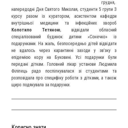
грудня,
напередодні Дня Святого Миколая, студенти 5 групи 3
курсу разом із куратором, асистентом кафедри
внутрішньої медицини та інфекційних хвороб
Колотило Тетяною
, відвідали обласний
спеціалізований будинок дитини «Сонечко» із
подарунками. На жаль, безпосередньо дітей відвідати
не вдалось через карантинні заходи у зв’зку з
епідемією кору на Буковині. Усі подарунки були
передані діткам. Головний лікар установи Людмила
Філіпець радо поспілкувалася зі студентами та
розповідала про специфіку роботи з дітками, а також
щиро подякувала за подарунки.
Корисно знати