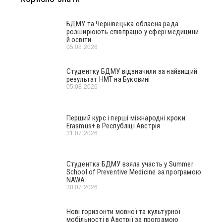
БДМУ та Чернівецька обласна рада
розширюють співпрацю у сфері медицини
й освіти
05.08.2026
Студентку БДМУ відзначили за найвищий
результат НМТ на Буковині
05.08.2026
Перший курс і перші міжнародні кроки:
Erasmus+ в Республіці Австрія
31.07.2026
Студентка БДМУ взяла участь у Summer
School of Preventive Medicine за програмою
NAWA
30.07.2026
Нові горизонти мовної та культурної
мобільності в Австрії за програмою