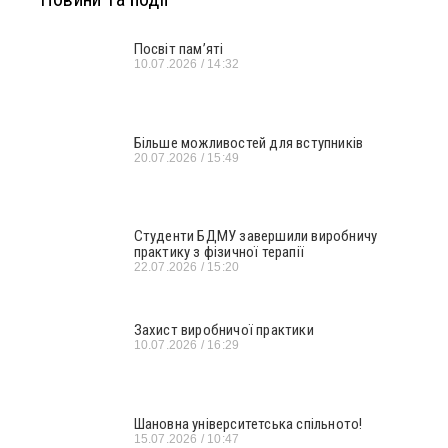
Посвіт пам’яті
10.07.2026
14:32
Більше можливостей для вступників
20.07.2026
15:49
Студенти БДМУ завершили виробничу
практику з фізичної терапії
22.07.2026
15:20
Захист виробничої практики
10.07.2026
16:29
Шановна університетська спільното!
15.07.2026
10:47