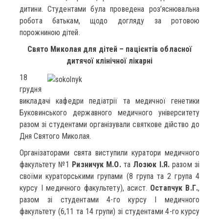
дитини. Студентами була проведена роз’яснювальна
робота батькам, щодо догляду за ротовою
порожниною дітей.
Свято Миколая для дітей – пацієнтів обласної
дитячої клінічної лікарні
18
грудня
викладачі кафедри педіатрії та медичної генетики
Буковинського державного медичного університету
разом зі студентами організували святкове дійство до
Дня Святого Миколая.
Організаторами свята виступили куратори медичного
факультету №1
Ризничук М.О.
та
Лозюк І.Я.
разом зі
своїми кураторськими групами (8 група та 2 група 4
курсу І медичного факультету), асист.
Остапчук В.Г.
,
разом зі студентами 4-го курсу І медичного
факультету (6,11 та 14 групи) зі студентами 4-го курсу