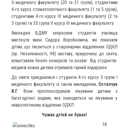
ІІ медичного факультету (20 та 21 групи), студентами
4-го курсу стоматологічного факультету (1 та 5 групи),
студентами 4-го курсу IV медичного факультету (2 та
3 групи) та 33 група V курсу ІІІ медичного факультету.
Викладачі БДМУ запросили студентів училища
мистецтв імені Сидора Воробкевича, які показали
дітям, що лікуються у стаціонарних відділеннях ОДКЛ
(пр. Незалежності, 98) виставу, приурочену до свята,
влаштували безліч конкурсів та розваг. Від студентів-
медиків кожна дитина отримала гарний подарунок.
До свята приєдналися і студенти 4-го курсу 3 групи І
медичного факультету із своїм викладачем,
Остапчук
В.Г
. Вони проспонсорували лікування дитини з
багатодітної родини, яка знаходиться на лікування у
неврологічному відділенні ОДКЛ.
Чужих дітей не буває!
18