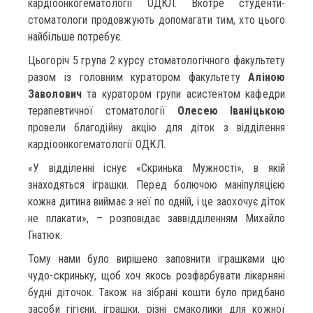
кардіоонкогематології ОДКЛ. Вкотре студенти-
стоматологи продовжують допомагати тим, хто цього
найбільше потребує.
Цьогоріч 5 група 2 курсу стоматологічного факультету
разом із головним куратором факультету
Аліною
Заволович
та куратором групи асистентом кафедри
терапевтичної стоматології
Олесею Іваніцькою
провели благодійну акцію для діток з відділення
кардіоонкогематології ОДКЛ.
«У відділенні існує «Скринька Мужності», в якій
знаходяться іграшки. Перед болючою маніпуляцією
кожна дитина виймає з неї по одній, і це заохочує діток
не плакати», – розповідає заввідділенням Михайло
Гнатюк.
Тому нами було вирішено заповнити іграшками цю
чудо-скриньку, щоб хоч якось розфарбувати лікарняні
будні діточок. Також на зібрані кошти було придбано
засоби гігієни, іграшки, різні смаколики для кожної