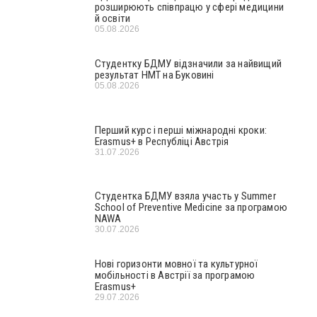
розширюють співпрацю у сфері медицини
й освіти
05.08.2026
Студентку БДМУ відзначили за найвищий
результат НМТ на Буковині
05.08.2026
Перший курс і перші міжнародні кроки:
Erasmus+ в Республіці Австрія
31.07.2026
Студентка БДМУ взяла участь у Summer
School of Preventive Medicine за програмою
NAWA
30.07.2026
Нові горизонти мовної та культурної
мобільності в Австрії за програмою
Erasmus+
29.07.2026