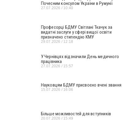
Почесним консулом України в Румунії
27.07.2026
10:40
Професорці БДМУ Світлані Ткачук за
видатні заслуги у сфері вищої освіти
призначено стипендію КМУ
29.07.2026
12:18
У Чернівцях відзначили День медичного
працівника
27.07.2026
15:57
Науковцям БДМУ присвоєно вчені звання
15.07.2026
16:06
Більше можливостей для вступників
20.07.2026
15:49