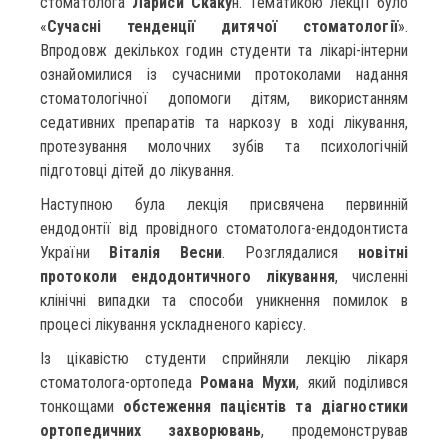
стоматолога
Лариси Скаку
н. Тематикою лекції було
«
Сучасні тенденції дитячої стоматології
».
Впродовж декількох годин студенти та лікарі-інтерни
ознайомилися із сучасними протоколами надання
стоматологічної допомоги дітям, використанням
седативних препаратів та наркозу в ході лікування,
протезування молочних зубів та психологічній
підготовці дітей до лікування.
Наступною була лекція присвячена первинній
ендодонтії від провідного стоматолога-ендодонтиста
України
Віталія Весни
. Розглядалися
новітні
протоколи ендодонтичного лікування
, численні
клінічні випадки та способи уникнення помилок в
процесі лікування ускладненого карієсу.
Із цікавістю студенти сприйняли лекцію лікаря
стоматолога-ортопеда
Романа Мухи
, який поділився
тонкощами
обстеження пацієнтів та діагностики
ортопедичних захворювань
, продемонстрував