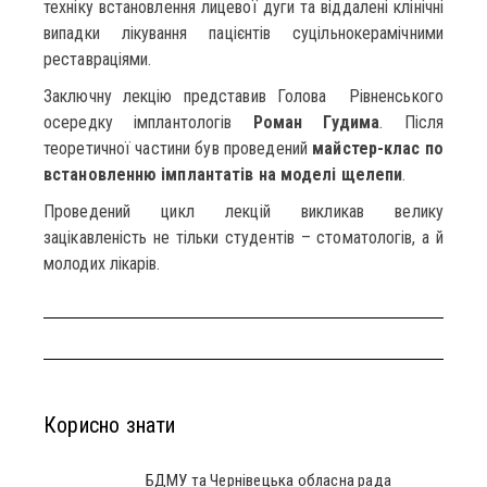
техніку встановлення лицевої дуги та віддалені клінічні
випадки лікування пацієнтів суцільнокерамічними
реставраціями.
Заключну лекцію представив Голова Рівненського
осередку імплантологів
Роман Гудима
. Після
теоретичної частини був проведений
майстер-клас по
встановленню імплантатів на моделі щелепи
.
Проведений цикл лекцій викликав велику
зацікавленість не тільки студентів – стоматологів, а й
молодих лікарів.
Корисно знати
БДМУ та Чернівецька обласна рада