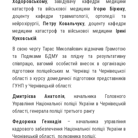
Ходоровському
, завідувачу кафедри медицини
катастроф та військової медицини
Ігорю Бірюку
,
доценту кафедри травматології, ортопедії та
нейрохірургії,
Петру Ковальчуку
, доценту кафедри
медицини катастроф та військової медицини
Ірині
Куковській
.
В свою чергу Тарас Миколайович відзначив Грамотою
та Подяками БДМУ за плідну та результативну
співпрацю, вагомий особистий внесок в організацію
підготовки поліцейських м. Чернівці та Чернівецької
області з курсу домедичної підготовки представників
ГУНП у Чернівецькій області:
Дмитрієва Анатолія
, начальника Головного
Управління Національної поліції України в Чернівецькій
області, генерала поліції третього рангу
Федорюка Геннадія
– начальника управління
кадрового забезпечення Національної поліції України в
Чернівецькій області, полковника поліції;