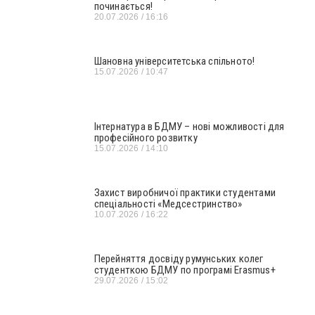
починається!
20.07.2026
16:16
Шановна університетська спільното!
15.07.2026
10:47
Інтернатура в БДМУ – нові можливості для
професійного розвитку
15.07.2026
14:10
Захист виробничої практики студентами
спеціальності «Медсестринство»
10.07.2026
16:22
Перейняття досвіду румунських колег
студенткою БДМУ по програмі Erasmus+
29.07.2026
15:02