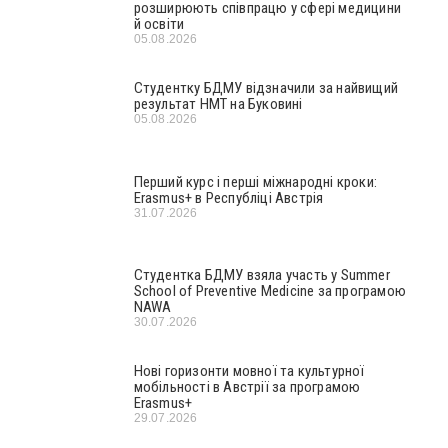
розширюють співпрацю у сфері медицини
й освіти
05.08.2026
Студентку БДМУ відзначили за найвищий
результат НМТ на Буковині
05.08.2026
Перший курс і перші міжнародні кроки:
Erasmus+ в Республіці Австрія
31.07.2026
Студентка БДМУ взяла участь у Summer
School of Preventive Medicine за програмою
NAWA
30.07.2026
Нові горизонти мовної та культурної
мобільності в Австрії за програмою
Erasmus+
29.07.2026