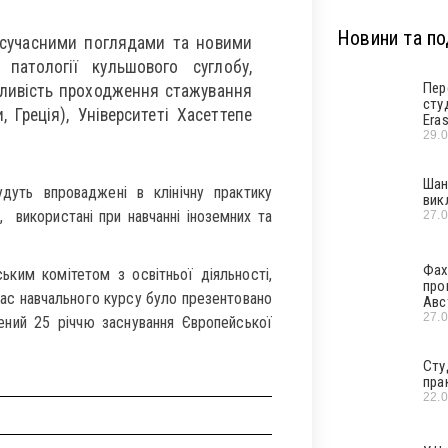
Новини та под
сучасними поглядами та новими
патології кульшового суглобу,
Пер
ливість проходження стажування
сту
 Греція), Університеті Хасеттепе
Era
29.
Шан
дуть впроваджені в клінічну практику
вик
і, використані при навчанні іноземних та
27.
Фах
ьким комітетом з освітньої діяльності,
про
час навчального курсу було презентовано
Авс
27.
ений 25 річчю заснування Європейської
Сту
пра
22.