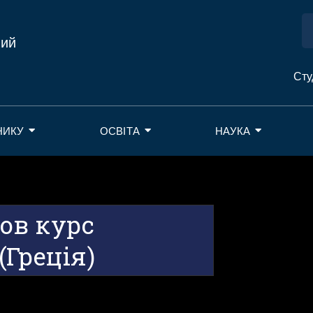
ний
Сту
НИКУ
ОСВІТА
НАУКА
ов курс
(Греція)