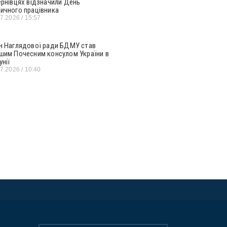
ернівцях відзначили День
ичного працівника
07.2026
15:57
н Наглядової ради БДМУ став
шим Почесним консулом України в
унії
07.2026
10:40