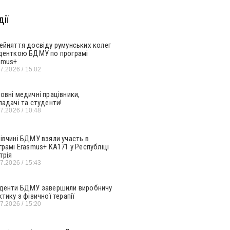
ії
ейняття досвіду румунських колег
денткою БДМУ по програмі
smus+
07.2026
15:02
овні медичні працівники,
ладачі та студенти!
07.2026
10:48
івчині БДМУ взяли участь в
грамі Erasmus+ KA171 у Республіці
трія
07.2026
15:43
денти БДМУ завершили виробничу
ктику з фізичної терапії
07.2026
15:20