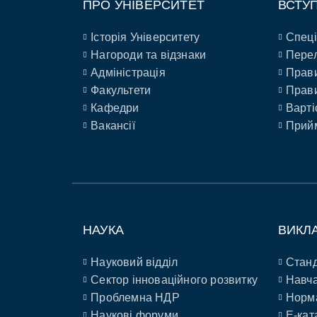
ПРО УНІВЕРСИТЕТ
ВСТУ
Історія Університету
Спеці
Нагороди та відзнаки
Перел
Адміністрація
Прави
Факультети
Прави
Кафедри
Варті
Вакансії
Прийм
НАУКА
ВИКЛ
Науковий відділ
Станд
Сектор інноваційного розвитку
Навча
Проблемна НДР
Норм
Наукові форуми
E-кат