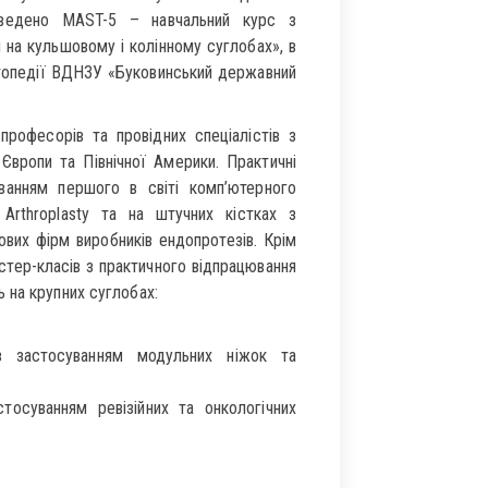
оведено MAST-5 – навчальний курс з
 на кульшовому і колінному суглобах», в
ртопедії ВДНЗУ «Буковинський державний
рофесорів та провідних спеціалістів з
Європи та Північної Америки. Практичні
ванням першого в світі комп’ютерного
n Arthroplasty та на штучних кістках з
ових фірм виробників ендопротезів. Крім
стер-класів з практичного відпрацювання
 на крупних суглобах:
з застосуванням модульних ніжок та
тосуванням ревізійних та онкологічних