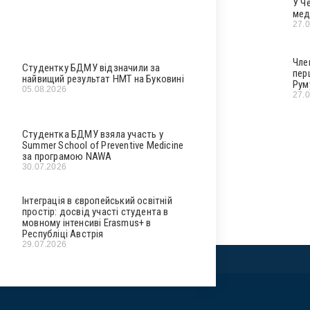
У Ч
мед
27.
Чле
Студентку БДМУ відзначили за
пер
найвищий результат НМТ на Буковині
Рум
05.08.2026
27.
Студентка БДМУ взяла участь у
Summer School of Preventive Medicine
за програмою NAWA
30.07.2026
Інтеграція в європейський освітній
простір: досвід участі студента в
мовному інтенсиві Erasmus+ в
Республіці Австрія
29.07.2026