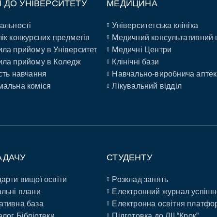
П ДО УНІВЕРСИТЕТУ
МЕДИЦИНА
альності
Університетська клініка
ік конкурсних предметів
Медичний консультативний 
ла прийому в Університет
Медичні Центри
ла прийому в Коледж
Клінічні бази
сть навчання
Навчально-виробнича аптек
альна коміся
Лікувальний відділ
АДАЧУ
СТУДЕНТУ
арти вищої освіти
Розклад занять
льні плани
Електронний журнал успішн
ативна база
Електронна освітня платфо
алог Бібліотеки
Підготовка до ЛІІ “Крок”