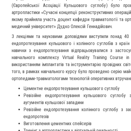
(Європейської Асоціації Кульшового суглобу) було пр
артропластики «Сучасні концепції реконструктивних операцій
якому прийняла участь доцент кафедри травматології та о
медичний університет» Дудко Олексій Геннадійович.
З лекціями та науковими доповідями виступили понад 40 п
ендопротезування кульшового і колінного суглобів з країн 
навички з ендопротезування відпрацьовувалися з застосу
навчального комплексу Virtual Reality Training Course i
використанням імплантатів та інструментарію провідних світ
того, в рамках навчального курсу було проведено серію май
ортопедами-травматологами технологій оперативних втручань
Цементне ендопротезування кульшового суглобу
Ревізійне ендопротезування кульшового суглобу 
аугументів кульшової западини
Ревізійне ендопротезування колінного суглобу з зас
ендопротезів
Виготовлення цементних спейсерів
Тренінг з артропластики у віртуальній реальності