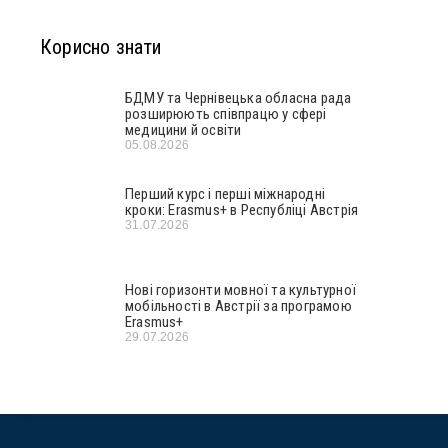
Корисно знати
БДМУ та Чернівецька обласна рада
розширюють співпрацю у сфері
медицини й освіти
05.08.2026
Перший курс і перші міжнародні
кроки: Erasmus+ в Республіці Австрія
31.07.2026
Нові горизонти мовної та культурної
мобільності в Австрії за програмою
Erasmus+
29.07.2026