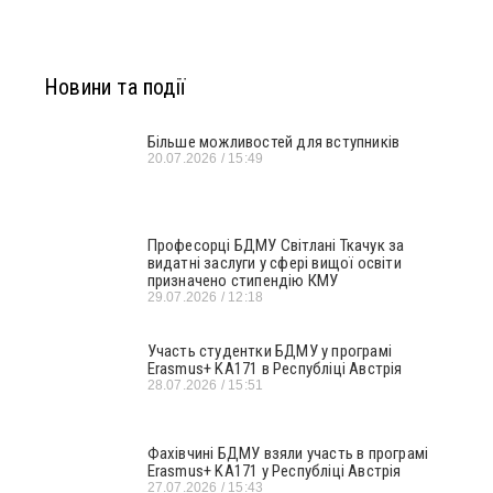
Новини та події
Більше можливостей для вступників
20.07.2026
15:49
Професорці БДМУ Світлані Ткачук за
видатні заслуги у сфері вищої освіти
призначено стипендію КМУ
29.07.2026
12:18
Участь студентки БДМУ у програмі
Erasmus+ KA171 в Республіці Австрія
28.07.2026
15:51
Фахівчині БДМУ взяли участь в програмі
Erasmus+ KA171 у Республіці Австрія
27.07.2026
15:43