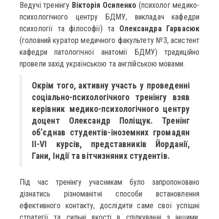
Ведучі тренінгу
Вікторія Осипенко
(психолог медико-
психологічного центру БДМУ, викладач кафедри
психології та філософії) та
Олександра Гарвасюк
(головний куратор медичного факультету №3, асистент
кафедри патологічної анатомії БДМУ) традиційно
провели захід українською та англійською мовами.
Окрім того, активну участь у проведенні
соціально-психологічного тренінгу взяв
керівник медико-психологічного центру
доцент Олександр Поліщук. Тренінг
об’єднав студентів-іноземних громадян
ІІ-VI курсів, представників Йорданії,
Гани, Індії та вітчизняних студентів.
Під час тренінгу учасникам було запропоновано
дізнатись різноманітні способи встановлення
ефективного контакту, дослідити саме свої успішні
стратегії та сильні якості в спілкуванні з іншими,