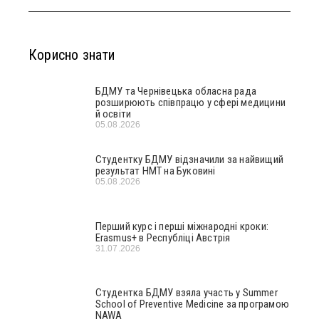
Корисно знати
БДМУ та Чернівецька обласна рада
розширюють співпрацю у сфері медицини
й освіти
05.08.2026
Студентку БДМУ відзначили за найвищий
результат НМТ на Буковині
05.08.2026
Перший курс і перші міжнародні кроки:
Erasmus+ в Республіці Австрія
31.07.2026
Студентка БДМУ взяла участь у Summer
School of Preventive Medicine за програмою
NAWA