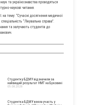
 наук та українознавства проводяться
атурно-наукові читання.
. на тему: “Сучасні досягнення медичної
 спеціальність “Лікувальна справа”.
чання та залучають студентів до
ванович.
Студентку БДМУ відзначили за
найвищий результат НМТ на Буковині
05.08.2026
Студентка БДМУ взяла участь у