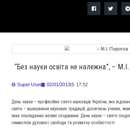
“Без науки освіта не належна”, – М.І
Super User
02/01/2013
17:52
День науки – професійне свято науковців України, яке відзна
свята – вшанування наукових традицій, досягнень учених, як
яких покладаємо великі сподівання. День науки – свято людей 
символом духовної свободи та розвитку особистості.