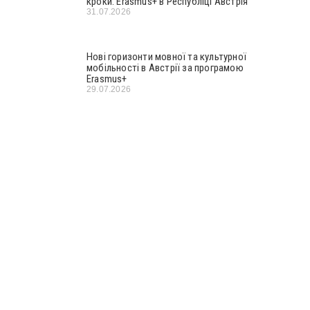
кроки: Erasmus+ в Республіці Австрія
31.07.2026
Нові горизонти мовної та культурної
мобільності в Австрії за програмою
Erasmus+
29.07.2026