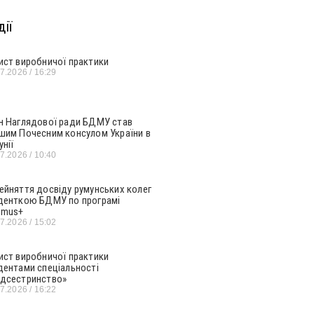
ії
ист виробничої практики
07.2026
16:29
н Наглядової ради БДМУ став
шим Почесним консулом України в
унії
07.2026
10:40
ейняття досвіду румунських колег
денткою БДМУ по програмі
smus+
07.2026
15:02
ист виробничої практики
дентами спеціальності
дсестринство»
07.2026
16:22