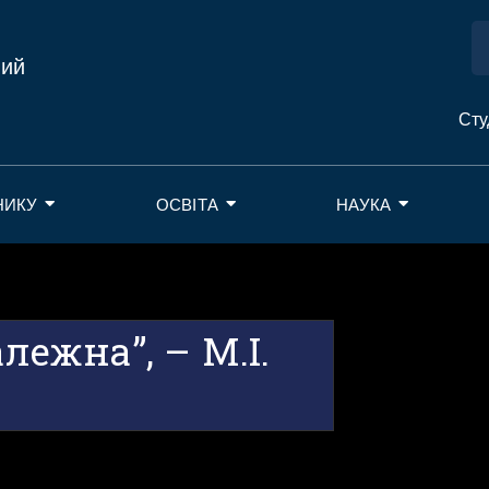
ний
Сту
НИКУ
ОСВІТА
НАУКА
лежна”, – М.І.