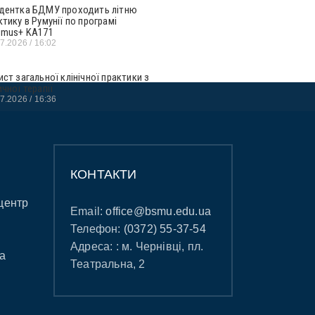
дентка БДМУ проходить літню
ктику в Румунії по програмі
smus+ KA171
07.2026
16:02
ист загальної клінічної практики з
ичної терапії
07.2026
16:36
КОНТАКТИ
центр
Email:
office@bsmu.edu.ua
Телефон:
(0372) 55-37-54
Адреса: : м. Чернівці, пл.
а
Театральна, 2