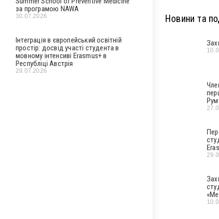
Summer School of Preventive Medicine
за програмою NAWA
30.07.2026
Новини та под
Інтеграція в європейський освітній
Зах
простір: досвід участі студента в
10.
мовному інтенсиві Erasmus+ в
Республіці Австрія
29.07.2026
Чле
пер
Рум
27.
Пер
сту
Era
29.
Зах
сту
«Ме
10.