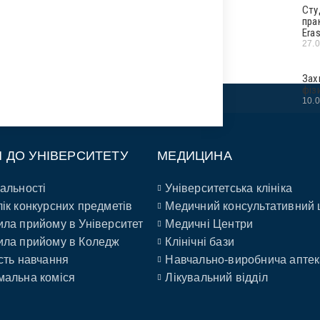
Сту
пра
Era
27.
Зах
фіз
10.
П ДО УНІВЕРСИТЕТУ
МЕДИЦИНА
альності
Університетська клініка
ік конкурсних предметів
Медичний консультативний 
ла прийому в Університет
Медичні Центри
ла прийому в Коледж
Клінічні бази
сть навчання
Навчально-виробнича аптек
альна коміся
Лікувальний відділ