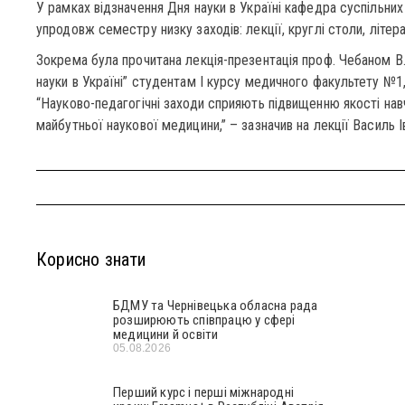
У рамках відзначення Дня науки в Україні кафедра суспільних
упродовж семестру низку заходів: лекції, круглі столи, літер
Зокрема була прочитана лекція-презентація проф. Чебаном В.І
науки в Україні” студентам І курсу медичного факультету №1,
“Науково-педагогічні заходи сприяють підвищенню якості нав
майбутньої наукової медицини,” – зазначив на лекції Василь І
Корисно знати
БДМУ та Чернівецька обласна рада
розширюють співпрацю у сфері
медицини й освіти
05.08.2026
Перший курс і перші міжнародні