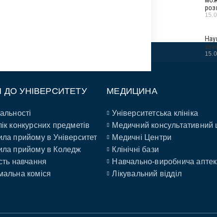
роз
15.
Нау
зва
15.
П ДО УНІВЕРСИТЕТУ
МЕДИЦИНА
альності
Університетська клініка
ік конкурсних предметів
Медичний консультативний 
ла прийому в Університет
Медичні Центри
ла прийому в Коледж
Клінічні бази
сть навчання
Навчально-виробнича аптек
альна коміся
Лікувальний відділ