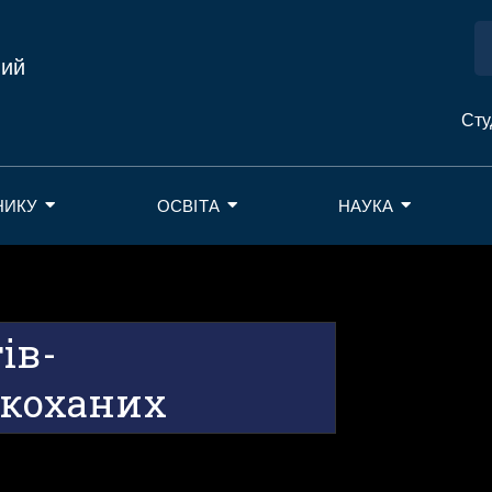
ний
Сту
НИКУ
ОСВІТА
НАУКА
ів-
акоханих