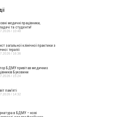
ії
овні медичні працівники,
ладачі та студенти!
07.2026
10:48
ист загальної клінічної практики з
ичної терапії
07.2026
16:36
тор БДМУ привітав медичних
цівників Буковини
07.2026
15:24
віт пам’яті
07.2026
14:32
ернатура в БДМУ – нові
ливості для професійного