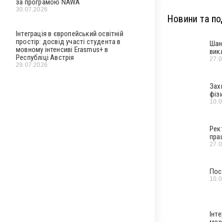
за програмою NAWA
30.07.2026
Новини та под
Інтеграція в європейський освітній
простір: досвід участі студента в
Шан
мовному інтенсиві Erasmus+ в
вик
Республіці Австрія
27.
29.07.2026
Зах
фіз
10.
Рек
пра
27.
Пос
10.
Інт
мож