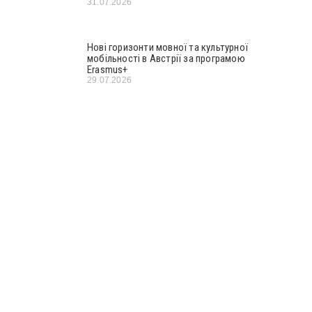
31.07.2026
Нові горизонти мовної та культурної
мобільності в Австрії за програмою
Erasmus+
29.07.2026