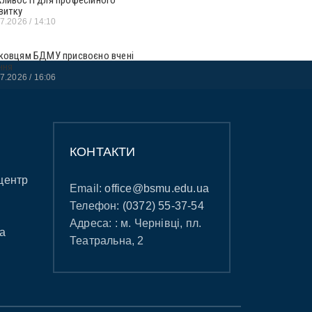
витку
07.2026
14:10
ковцям БДМУ присвоєно вчені
ння
07.2026
16:06
КОНТАКТИ
центр
Email:
office@bsmu.edu.ua
Телефон:
(0372) 55-37-54
Адреса: : м. Чернівці, пл.
а
Театральна, 2