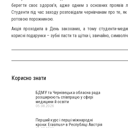
берегти своє здоров’я, адже одним з основних проявів л
Студенти під час заходу розповідали чернівчанам про те, як
ротовою порожниною.
Акція проходила в День закоханих, а тому студенти-меди
корисні подарунки – зубні пасти та щітки і, звичайно, символічн
Корисно знати
БДМУ та Чернівецька обласна рада
розширюють співпрацю у сфері
медицини й освіти
05.08.2026
Перший курс і перші міжнародні
кроки: Erasmus+ в Республіці Австрія