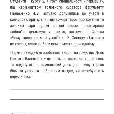
Студенти ІІ курсу 2, 4 груп спеціальності «Фармація»,
під керівництвом головного куратора факультету
Панасенко Н.В.
, активно долучились до участі в
конкурсах, пригадали найвідоміші твори про кохання та
закохані пари відомі світові своєю неповторною
любов’ю, декламували поезію, зокрема І. Франка
«Чому являєшся мені у сні?» та В. Сосюру «Так ніхто
не кохав», вміло робили компліменти один одному.
Під час заходу був зроблений акцент на тому, що День
Святого Валентина – це не лише свято квітів, листівок
та подарунків, а символічний день для вияву трішки
більшої уваги та любові тим людям, які перебувають
поруч з вами.