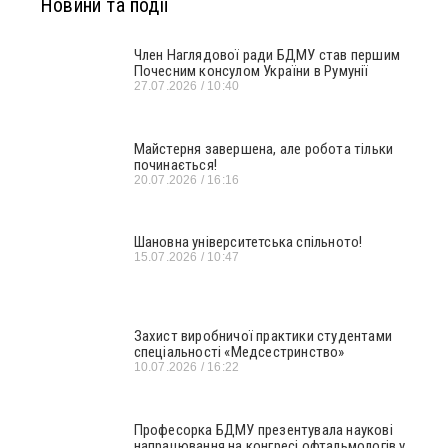
Новини та події
Член Наглядової ради БДМУ став першим
Почесним консулом України в Румунії
27.07.2026
10:40
Майстерня завершена, але робота тільки
починається!
20.07.2026
16:16
Шановна університетська спільното!
15.07.2026
10:47
Захист виробничої практики студентами
спеціальності «Медсестринство»
10.07.2026
16:22
Професорка БДМУ презентувала наукові
напрацювання на конгресі офтальмологів у