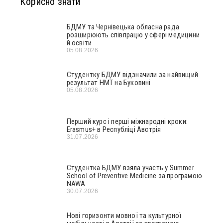
Корисно знати
БДМУ та Чернівецька обласна рада
розширюють співпрацю у сфері медицини
й освіти
05.08.2026
Студентку БДМУ відзначили за найвищий
результат НМТ на Буковині
05.08.2026
Перший курс і перші міжнародні кроки:
Erasmus+ в Республіці Австрія
31.07.2026
Студентка БДМУ взяла участь у Summer
School of Preventive Medicine за програмою
NAWA
30.07.2026
Нові горизонти мовної та культурної