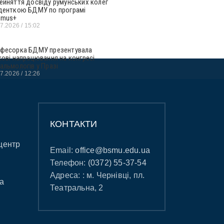
ейняття досвіду румунських колег
денткою БДМУ по програмі
smus+
07.2026
15:02
фесорка БДМУ презентувала
кові напрацювання на конгресі
альмологів у Празі
07.2026
12:26
КОНТАКТИ
центр
Email:
office@bsmu.edu.ua
Телефон:
(0372) 55-37-54
Адреса: : м. Чернівці, пл.
а
Театральна, 2