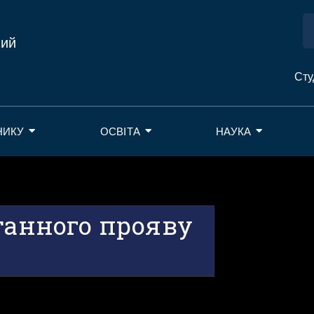
ний
Сту
НИКУ
ОСВІТА
НАУКА
танного прояву