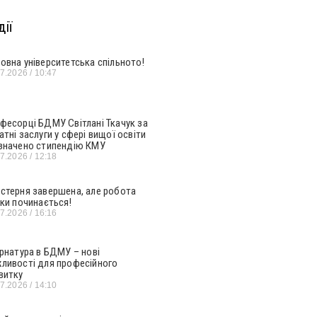
ії
овна університетська спільното!
07.2026
10:47
фесорці БДМУ Світлані Ткачук за
атні заслуги у сфері вищої освіти
значено стипендію КМУ
07.2026
12:18
стерня завершена, але робота
ьки починається!
07.2026
16:16
ернатура в БДМУ – нові
ливості для професійного
витку
07.2026
14:10