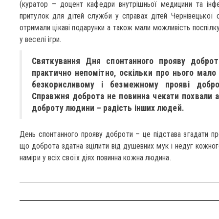
(куратор – доцент кафедри внутрішньої медицини та інф
притулок для дітей служби у справах дітей Чернівецької о
отримали цікаві подарунки а також мали можливість поспілк
у веселі ігри.
Святкування Дня спонтанного прояву доброт
практично непомітно, оскільки про нього мало 
безкорисливому і безмежному прояві добро
Справжня доброта не повинна чекати похвали а
доброту людини – радість інших людей.
День спонтанного прояву доброти – це підстава згадати про 
що доброта здатна зцілити від душевних мук і недуг кожного
наміри у всіх своїх діях повинна кожна людина.