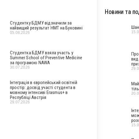
Новини та под
Студентку БДМУ відзначили за
Шан
найвищий результат НМТ на Буковині
15.
05.08.2026
Студентка БДМУ взяла участь у
Про
Summer School of Preventive Medicine
вид
за програмою NAWA
при
30.07.2026
29.
Інтеграція в європейський освітній
Май
простір: досвід участі студента в
тіл
мовному інтенсиві Erasmus+ в
20.
Республіці Австрія
29.07.2026
Інт
мож
роз
15.