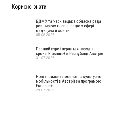
Корисно знати
БДМУ та Чернівецька обласна рада
розширюють співпрацю у сфері
медицини й освіти
05.08.2026
Перший курс і перші міжнародні
кроки: Erasmus+ в Республіці Австрія
31.07.2026
Нові горизонти мовної та культурної
мобільності в Австрії за програмою
Erasmus+
29.07.2026