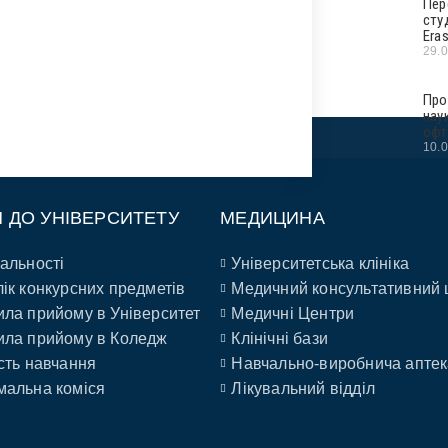
Пер
сту
Era
29.
Про
нау
офт
10.
П ДО УНІВЕРСИТЕТУ
МЕДИЦИНА
альності
Університетська клініка
ік конкурсних предметів
Медичний консультативний 
ла прийому в Університет
Медичні Центри
ла прийому в Коледж
Клінічні бази
сть навчання
Навчально-виробнича аптек
альна коміся
Лікувальний відділ