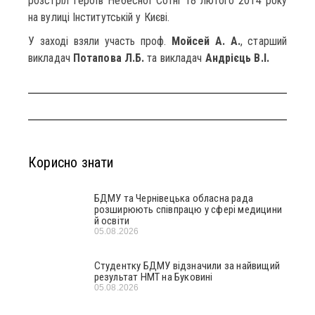
розстріл Героїв Небесної Сотні 18 лютого 2014 року
на вулиці Інститутській у Києві.
У заході взяли участь проф.
Мойсей А. А.
, старший
викладач
Потапова Л.Б.
та
викладач
Андрієць В.І.
Корисно знати
БДМУ та Чернівецька обласна рада
розширюють співпрацю у сфері медицини
й освіти
05.08.2026
Студентку БДМУ відзначили за найвищий
результат НМТ на Буковині
05.08.2026