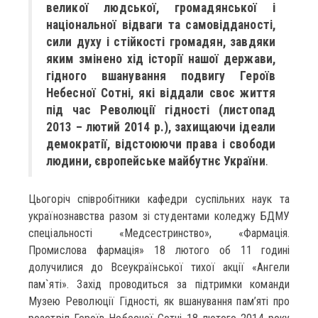
великої людської, громадянської і
національної відваги та самовідданості,
сили духу і стійкості громадян, завдяки
яким змінено хід історії нашої держави,
гідного вшанування подвигу Героїв
Небесної Сотні, які віддали своє життя
під час Революції гідності (листопад
2013 – лютий 2014 р.), захищаючи ідеали
демократії, відстоюючи права і свободи
людини, європейське майбутнє України
.
Цьогоріч співробітники кафедри суспільних наук та
українознавства разом зі студентами коледжу БДМУ
спеціальності «Медсестринство», «Фармація.
Промислова фармація» 18 лютого об 11 годині
долучилися до Всеукраїнської тихої акції «Ангели
пам`яті». Захід проводиться за підтримки команди
Музею Революції Гідності, як вшанування пам’яті про