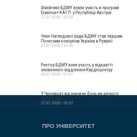
Фахівчині БДМУ взяли участь в програмі
Erasmus+ KA171 у Республіці Австрія
27.07.2026
15:43
Член Наглядової ради БДМУ став першим
Почесним консулом України в Румунії
27.07.2026
10:40
Ректор БДМУ взяв участь у відкритті
оновленого відділення Кардіоцентру
24.07.2026
17:07
У Чернівцях відзначили День медичного
працівника
27.07.2026
15:57
ПРО УНІВЕРСИТЕТ