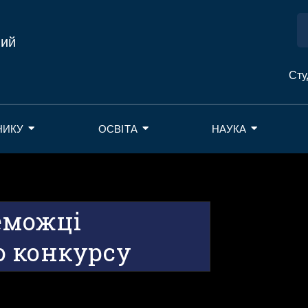
ний
Сту
НИКУ
ОСВІТА
НАУКА
еможці
о конкурсу