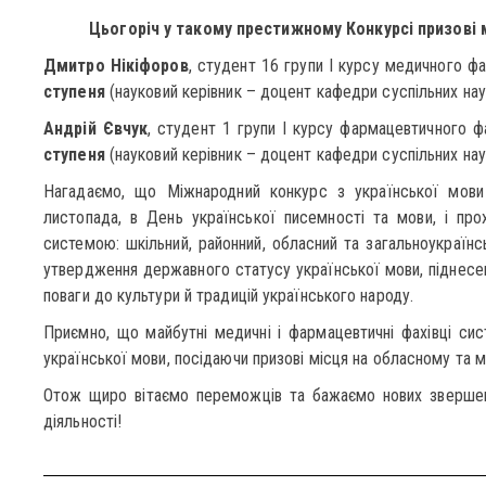
Цьогоріч у такому престижному Конкурсі призові
Дмитро Нікіфоров
, студент 16 групи І курсу медичного 
ступеня
(науковий керівник – доцент кафедри суспільних на
Андрій Євчук
, студент 1 групи І курсу фармацевтичного 
ступеня
(науковий керівник – доцент кафедри суспільних на
Нагадаємо, що Міжнародний конкурс з української мови
листопада, в День української писемності та мови, і про
системою: шкільний, районний, обласний та загальноукраїнс
утвердження державного статусу української мови, піднесен
поваги до культури й традицій українського народу.
Приємно, що майбутні медичні і фармацевтичні фахівці си
української мови, посідаючи призові місця на обласному та 
Отож щиро вітаємо переможців та бажаємо нових звершень
діяльності!