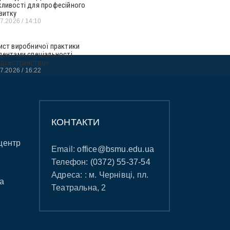
ливості для професійного
витку
07.2026
14:10
ист виробничої практики
дентами спеціальності
дсестринство»
07.2026
16:22
КОНТАКТИ
центр
Email:
office@bsmu.edu.ua
Телефон:
(0372) 55-37-54
Адреса: : м. Чернівці, пл.
а
Театральна, 2