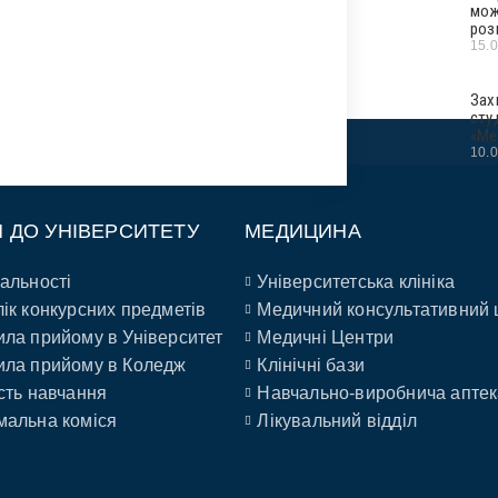
мож
роз
15.
Зах
сту
«Ме
10.
П ДО УНІВЕРСИТЕТУ
МЕДИЦИНА
альності
Університетська клініка
ік конкурсних предметів
Медичний консультативний 
ла прийому в Університет
Медичні Центри
ла прийому в Коледж
Клінічні бази
сть навчання
Навчально-виробнича аптек
альна коміся
Лікувальний відділ