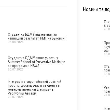
Новини та под
Уча
Era
28.
Студентку БДМУ відзначили за
найвищий результат НМТ на Буковині
05.08.2026
Про
нау
офт
10.
Студентка БДМУ взяла участь у
Summer School of Preventive Medicine
за програмою NAWA
Сту
30.07.2026
пра
22.
Інтеграція в європейський освітній
простір: досвід участі студента в
Рек
мовному інтенсиві Erasmus+ в
пра
Республіці Австрія
27.
29.07.2026
Інт