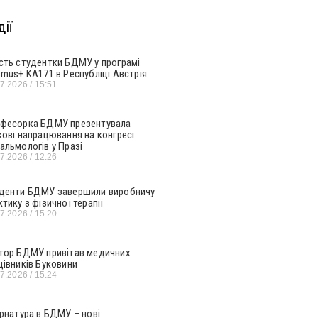
ії
сть студентки БДМУ у програмі
smus+ KA171 в Республіці Австрія
07.2026
15:51
фесорка БДМУ презентувала
кові напрацювання на конгресі
альмологів у Празі
07.2026
12:26
денти БДМУ завершили виробничу
ктику з фізичної терапії
07.2026
15:20
тор БДМУ привітав медичних
цівників Буковини
07.2026
15:24
ернатура в БДМУ – нові