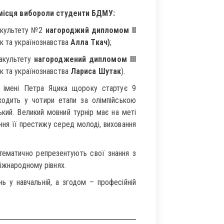
 місця вибороли студенти БДМУ:
факультету №2
нагороджий дипломом ІІ
ук та українознавства
Алла Ткач)
;
факультету
нагороджений дипломом ІІІ
ук та українознавства
Лариса Шутак
).
 імені Петра Яцика щороку стартує 9
ходить у чотири етапи за олімпійською
ький. Великий мовний турнір має на меті
ня її престижу серед молоді, виховання
стематично репрезентують свої знання з
міжнародному рівнях.
 у навчальній, а згодом – професійній