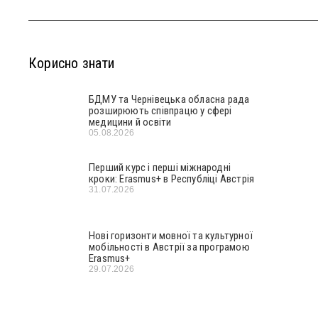
Корисно знати
БДМУ та Чернівецька обласна рада
розширюють співпрацю у сфері
медицини й освіти
05.08.2026
Перший курс і перші міжнародні
кроки: Erasmus+ в Республіці Австрія
31.07.2026
Нові горизонти мовної та культурної
мобільності в Австрії за програмою
Erasmus+
29.07.2026