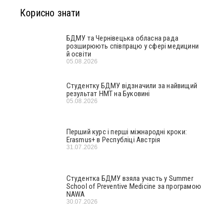
Корисно знати
БДМУ та Чернівецька обласна рада
розширюють співпрацю у сфері медицини
й освіти
05.08.2026
Студентку БДМУ відзначили за найвищий
результат НМТ на Буковині
05.08.2026
Перший курс і перші міжнародні кроки:
Erasmus+ в Республіці Австрія
31.07.2026
Студентка БДМУ взяла участь у Summer
School of Preventive Medicine за програмою
NAWA
30.07.2026