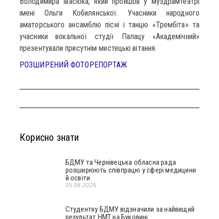
Володимира Івасюка, який пройшов у муздрамтеатрі
імені Ольги Кобилянської. Учасники народного
аматорського ансамблю пісні і танцю «Трембіта» та
учасники вокальної студії Палацу «Академічний»
презентували присутнім мистецькі вітання.
РОЗШИРЕНИЙ ФОТОРЕПОРТАЖ
Корисно знати
БДМУ та Чернівецька обласна рада
розширюють співпрацю у сфері медицини
й освіти
05.08.2026
Студентку БДМУ відзначили за найвищий
результат НМТ на Буковині