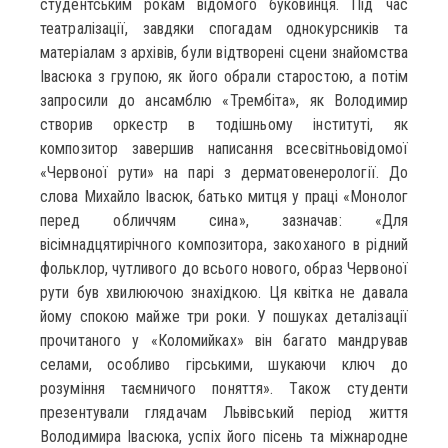
студентським рокам відомого буковинця. Під час
театралізації, завдяки спогадам однокурсників та
матеріалам з архівів, були відтворені сцени знайомства
Івасюка з групою, як його обрали старостою, а потім
запросили до ансамблю «Трембіта», як Володимир
створив оркестр в тодішньому інституті, як
композитор завершив написання всесвітньовідомої
«Червоної рути» на парі з дерматовенерології. До
слова Михайло Івасюк, батько митця у праці «Монолог
перед обличчям сина», зазначав: «Для
вісімнадцятирічного композитора, закоханого в рідний
фольклор, чутливого до всього нового, образ Червоної
рути був хвилюючою знахідкою. Ця квітка не давала
йому спокою майже три роки. У пошуках деталізації
прочитаного у «Коломийках» він багато мандрував
селами, особливо гірськими, шукаючи ключ до
розуміння таємничого поняття». Також студенти
презентували глядачам Львівський період життя
Володимира Івасюка, успіх його пісень та міжнародне