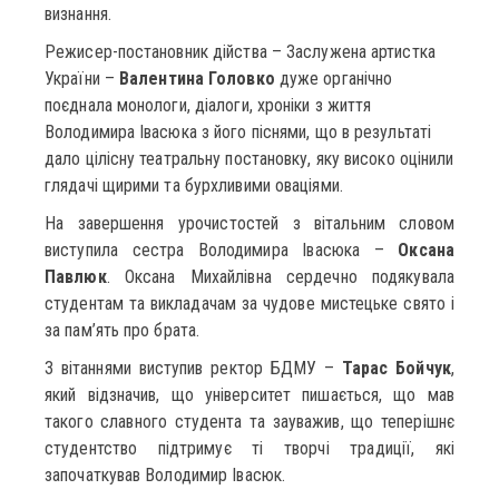
визнання.
Режисер-постановник дійства – Заслужена артистка
України –
Валентина Головко
дуже органічно
поєднала монологи, діалоги, хроніки з життя
Володимира Івасюка з його піснями, що в результаті
дало цілісну театральну постановку, яку високо оцінили
глядачі щирими та бурхливими оваціями.
На завершення урочистостей з вітальним словом
виступила сестра Володимира Івасюка –
Оксана
Павлюк
. Оксана Михайлівна сердечно подякувала
студентам та викладачам за чудове мистецьке свято і
за пам’ять про брата.
З вітаннями виступив ректор БДМУ –
Тарас Бойчук
,
який відзначив, що університет пишається, що мав
такого славного студента та зауважив, що теперішнє
студентство підтримує ті творчі традиції, які
започаткував Володимир Івасюк.