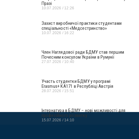
Празі
10.07.2026
12:26
Захист виробничої практики студентами
спеціальності «Медсестринство»
10.07.2026
16:22
Член Наглядової ради БДМУ став першим
Почесним консулом України в Румунії
27.07.2026
10:40
Участь студентки БДМУ у програмі
Erasmus+ KA171 в Республіці Австрія
28.07.2026
15:51
Інтернатура в БДМУ – нові можливості для
професійного розвитку
15.07.2026
14:10