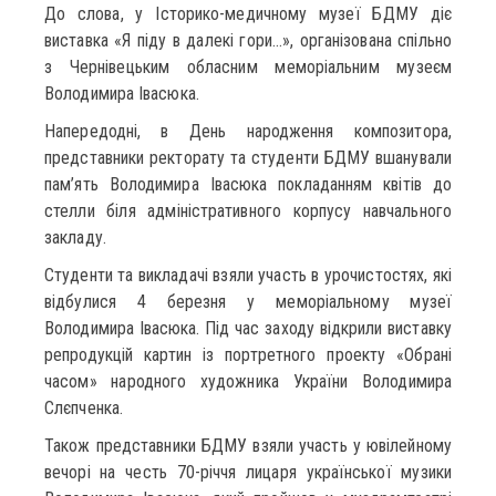
До слова, у Історико-медичному музеї БДМУ діє
виставка «Я піду в далекі гори…», організована спільно
з Чернівецьким обласним меморіальним музеєм
Володимира Івасюка.
Напередодні, в День народження композитора,
представники ректорату та студенти БДМУ вшанували
пам’ять Володимира Івасюка покладанням квітів до
стелли біля адміністративного корпусу навчального
закладу.
Студенти та викладачі взяли участь в урочистостях, які
відбулися 4 березня у меморіальному музеї
Володимира Івасюка. Під час заходу відкрили виставку
репродукцій картин із портретного проекту «Обрані
часом» народного художника України Володимира
Слєпченка.
Також представники БДМУ взяли участь у ювілейному
вечорі на честь 70-річчя лицаря української музики