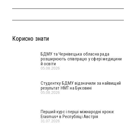
Корисно знати
БДМУ та Чернівецька обласна рада
розширюють співпрацю у сфері медицини
й освіти
05.08.2026
Студентку БДМУ відзначили за найвищий
результат НМТ на Буковині
05.08.2026
Перший курс і перші міжнародні кроки:
Erasmus+ в Республіці Австрія
31.07.2026