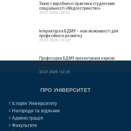
Захист виробничої практики студентами
спеціальності «Медсестринство»
10.07.2026
16:22
Інтернатура в БДМУ – нові можливості для
професійного розвитку
15.07.2026
14:10
Професорка БДМУ презентувала наукові
напрацювання на конгресі офтальмологів у
Празі
10.07.2026
12:26
ПРО УНІВЕРСИТЕТ
Історія Університету
Нагороди та відзнаки
Адміністрація
Факультети