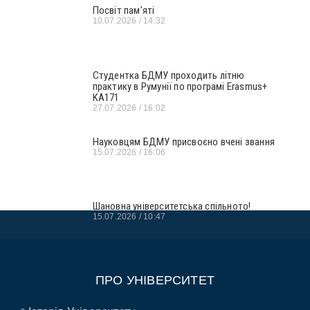
Посвіт пам’яті
10.07.2026
14:32
Студентка БДМУ проходить літню
практику в Румунії по програмі Erasmus+
KA171
27.07.2026
16:02
Науковцям БДМУ присвоєно вчені звання
15.07.2026
16:06
Шановна університетська спільното!
15.07.2026
10:47
ПРО УНІВЕРСИТЕТ