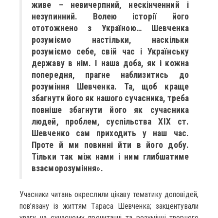
живе – невичерпний, нескінченний і
незупинний. Волею історії його
ототожнено з Україною… Шевченка
розуміємо настільки, наскільки
розуміємо себе, свій час і Українську
державу в нім. І наша доба, як і кожна
попередня, прагне наблизитись до
розуміння Шевченка. Та, щоб краще
збагнути його як нашого сучасника, треба
повніше збагнути його як сучасника
людей, проблем, суспільства ХІХ ст.
Шевченко сам приходить у наш час.
Проте й ми повинні йти в його добу.
Тільки так між нами і ним глибшатиме
взаєморозуміння».
Учасники читань окреслили цікаву тематику доповідей,
пов’язану із життям Тараса Шевченка; закцентували
увагу на сучасному прочитанні та розумінні творчого