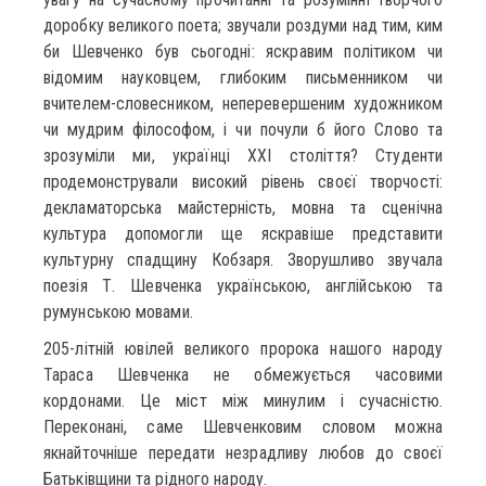
доробку великого поета; звучали роздуми над тим, ким
би Шевченко був сьогодні: яскравим політиком чи
відомим науковцем, глибоким письменником чи
вчителем-словесником, неперевершеним художником
чи мудрим філософом, і чи почули б його Слово та
зрозуміли ми, українці ХХІ століття? Студенти
продемонстрували високий рівень своєї творчості:
декламаторська майстерність, мовна та сценічна
культура допомогли ще яскравіше представити
культурну спадщину Кобзаря. Зворушливо звучала
поезія Т. Шевченка українською, англійською та
румунською мовами.
205-літній ювілей великого пророка нашого народу
Тараса Шевченка не обмежується часовими
кордонами. Це міст між минулим і сучасністю.
Переконані, саме Шевченковим словом можна
якнайточніше передати незрадливу любов до своєї
Батьківщини та рідного народу.