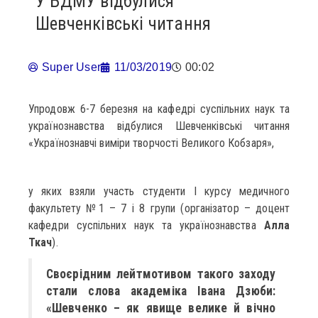
У БДМУ відбулися
Шевченківські читання
Super User
11/03/2019
00:02
Упродовж 6-7 березня на кафедрі суспільних наук та
українознавства відбулися Шевченківські читання
«Українознавчі виміри творчості Великого Кобзаря»,
у яких взяли участь студенти І курсу медичного
факультету №1 – 7 і 8 групи (організатор – доцент
кафедри суспільних наук та українознавства
Алла
Ткач
).
Своєрідним лейтмотивом такого заходу
стали слова академіка Івана Дзюби:
«Шевченко – як явище велике й вічно